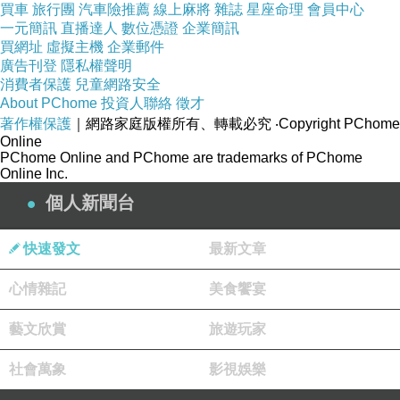
買車
旅行團
汽車險推薦
線上麻將
雜誌
星座命理
會員中心
一元簡訊
直播達人
數位憑證
企業簡訊
買網址
虛擬主機
企業郵件
廣告刊登
隱私權聲明
消費者保護
兒童網路安全
About PChome
投資人聯絡
徵才
著作權保護
｜網路家庭版權所有、轉載必究
‧Copyright PChome
Online
PChome Online and PChome are trademarks of PChome
Online Inc.
個人新聞台
快速發文
最新文章
心情雜記
美食饗宴
藝文欣賞
旅遊玩家
社會萬象
影視娛樂