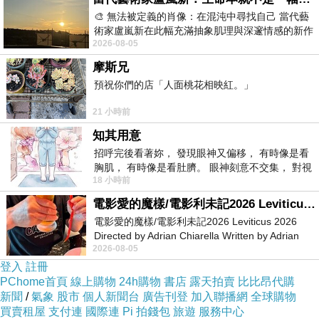
🎨 無法被定義的肖像：在混沌中尋找自己 當代藝
術家盧嵐新在此幅充滿抽象肌理與深邃情感的新作
2026-08-05
中，以灰白為基底，交織著塗抹、刮擦與
摩斯兄
預祝你們的店「人面桃花相映紅。」
21 小時前
知其用意
招呼完後看著妳， 發現眼神又偏移， 有時像是看
胸肌， 有時像是看肚臍。 眼神刻意不交集， 對視
18 小時前
視線不對齊， 讓我很難不
電影愛的魔樣/電影利未記2026 Leviticus 2026
電影愛的魔樣/電影利未記2026 Leviticus 2026
Directed by Adrian Chiarella Written by Adrian
2026-08-05
Chiarella Starring Joe Bird
登入
註冊
PChome首頁
線上購物
24h購物
書店
露天拍賣
比比昂代購
新聞
/
氣象
股市
個人新聞台
廣告刊登
加入聯播網
全球購物
買賣租屋
支付連
國際連
Pi 拍錢包
旅遊
服務中心