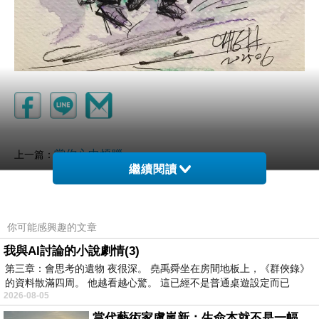
當你心中煩腦
上一篇：
繼續閱讀
願我如雲淡風輕
下一篇：
你可能感興趣的文章
我與AI討論的小說劇情(3)
第三章：會思考的遺物 夜很深。 堯禹舜坐在房間地板上，《群俠錄》
的資料散滿四周。 他越看越心驚。 這已經不是普通桌遊設定而已
2026-08-05
當代藝術家盧嵐新：生命本就不是一幅能被定義的肖像，在混亂與交疊中拼湊完整的靈魂