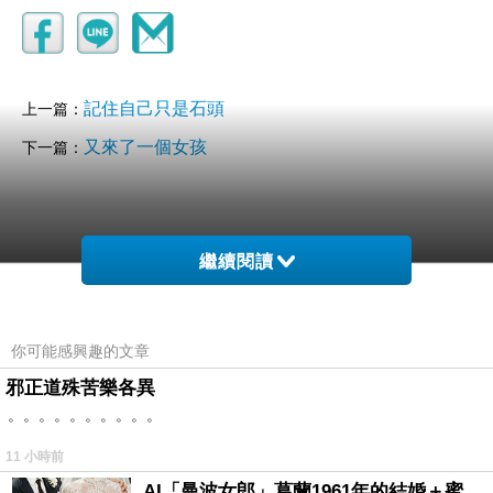
記住自己只是石頭
上一篇：
又來了一個女孩
下一篇：
繼續閱讀
你可能感興趣的文章
邪正道殊苦樂各異
。。。。。。。。。。
11 小時前
AI「曼波女郎」葛蘭1961年的結婚＋蜜月旅行 #戀上老電影 #葛蘭 #粟子