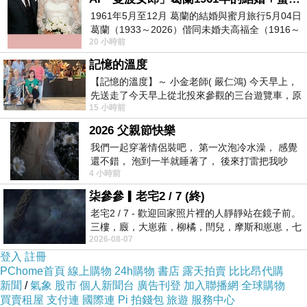
1961年5月至12月 葛蘭的結婚與蜜月旅行5月04日
葛蘭（1933～2026）偕同未婚夫高福全（1916～
20 小時前
2004）乘郵輪赴倫敦6月15日於英國倫敦St.S
記憶的溫度
【記憶的溫度】～ 小金老師( 嚴仁鴻) 今天早上，
先送走了今天早上從北投來參觀的三台遊覽車，原
15 小時前
以為展場已經差不多要安靜下來，卻發
2026 父親節快樂
我們一起穿著情侶裝吧， 第一次泡冷水澡， 感覺
還不錯， 泡到一半就睡著了， 後來打雷把我吵
4 小時前
醒， 手
柒參參▎老宅2 / 7 (終)
老宅2 / 7 - 歡迎回家照片裡的人靜靜站在鏡子前。
三樓，廄，大崽蕥，柳橘，閆兒，摩斯和崽崽，七
2026-08-07
個人整整齊齊地站在鏡框之外，如同
登入
註冊
PChome首頁
線上購物
24h購物
書店
露天拍賣
比比昂代購
新聞
/
氣象
股市
個人新聞台
廣告刊登
加入聯播網
全球購物
買賣租屋
支付連
國際連
Pi 拍錢包
旅遊
服務中心