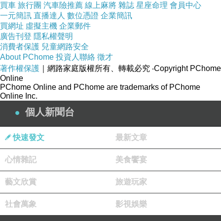
買車
旅行團
汽車險推薦
線上麻將
雜誌
星座命理
會員中心
一元簡訊
直播達人
數位憑證
企業簡訊
買網址
虛擬主機
企業郵件
廣告刊登
隱私權聲明
消費者保護
兒童網路安全
About PChome
投資人聯絡
徵才
著作權保護
｜網路家庭版權所有、轉載必究
‧Copyright PChome
Online
PChome Online and PChome are trademarks of PChome
Online Inc.
個人新聞台
快速發文
最新文章
心情雜記
美食饗宴
藝文欣賞
旅遊玩家
社會萬象
影視娛樂