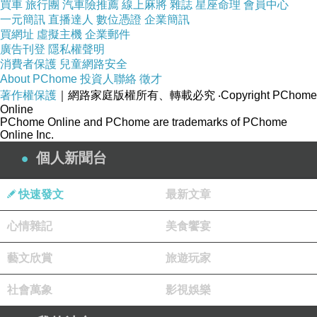
買車
旅行團
汽車險推薦
線上麻將
雜誌
星座命理
會員中心
一元簡訊
直播達人
數位憑證
企業簡訊
買網址
虛擬主機
企業郵件
廣告刊登
隱私權聲明
消費者保護
兒童網路安全
About PChome
投資人聯絡
徵才
著作權保護
｜網路家庭版權所有、轉載必究
‧Copyright PChome
Online
PChome Online and PChome are trademarks of PChome
Online Inc.
個人新聞台
快速發文
最新文章
心情雜記
美食饗宴
藝文欣賞
旅遊玩家
社會萬象
影視娛樂