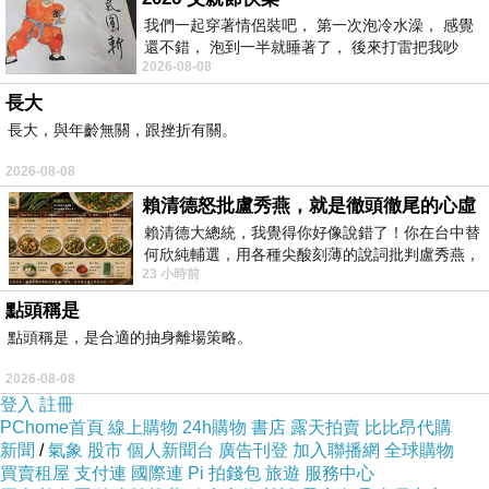
我們一起穿著情侶裝吧， 第一次泡冷水澡， 感覺
還不錯， 泡到一半就睡著了， 後來打雷把我吵
2026-08-08
醒， 手
長大
長大，與年齡無關，跟挫折有關。
2026-08-08
賴清德怒批盧秀燕，就是徹頭徹尾的心虛
賴清德大總統，我覺得你好像說錯了！你在台中替
何欣純輔選，用各種尖酸刻薄的說詞批判盧秀燕，
23 小時前
罵她施政滿意度輸給陳其邁，甚至還說盧
點頭稱是
點頭稱是，是合適的抽身離場策略。
2026-08-08
登入
註冊
PChome首頁
線上購物
24h購物
書店
露天拍賣
比比昂代購
新聞
/
氣象
股市
個人新聞台
廣告刊登
加入聯播網
全球購物
買賣租屋
支付連
國際連
Pi 拍錢包
旅遊
服務中心