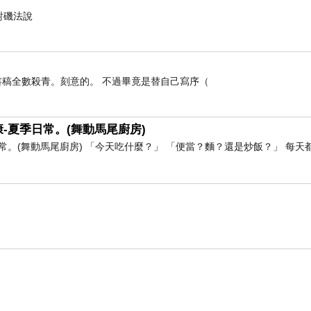
對磯法說
稿全數殺青。刻意的。 不過畢竟是替自己寫序（
-夏季日常。(舞動馬尾廚房)
。(舞動馬尾廚房) 「今天吃什麼？」 「便當？麵？還是炒飯？」 每天