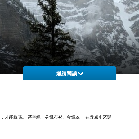
繼續閱讀
，才能親嚐。 甚至練一身鐵布衫、金鐘罩， 在暴風雨來襲