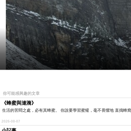
你可能感興趣的文章
《蜂蜜與漣漪》
生活的苦悶之處，必有其蜂蜜。 你說要學習蜜獾，毫不畏懼地 直搗蜂窩
2026-08-07
小記事