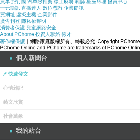
買車
旅行團
汽車險推薦
線上麻將
雜誌
星座命理
會員中心
一元簡訊
直播達人
數位憑證
企業簡訊
買網址
虛擬主機
企業郵件
廣告刊登
隱私權聲明
消費者保護
兒童網路安全
About PChome
投資人聯絡
徵才
著作權保護
｜網路家庭版權所有、轉載必究
‧Copyright PChome
PChome Online and PChome are trademarks of PChome Online
個人新聞台
快速發文
身和心每一剎那都在轉變
心情雜記
這代表身和心也是隨「因」而轉，
藝文欣賞
受到「因」的操控，而變成其性
社會萬象
了知緣自樂受的貪著，了知緣自苦受的憤怒
我的站台
知道感受的真相，知道苦樂的感受是怎樣環環相扣