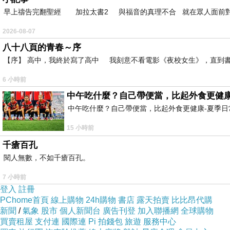
早上禱告完翻聖經 加拉太書2 與福音的真理不合 就在眾人面前
2026-08-07
八十八頁的青春～序
【序】 高中，我終於寫了高中 我刻意不看電影《夜校女生》，直到書
6 小時前
中午吃什麼？自己帶便當，比起外食更健康
中午吃什麼？自己帶便當，比起外食更健康-夏季日常
15 小時前
千瘡百孔
閱人無數，不如千瘡百孔。
7 小時前
登入
註冊
PChome首頁
線上購物
24h購物
書店
露天拍賣
比比昂代購
新聞
/
氣象
股市
個人新聞台
廣告刊登
加入聯播網
全球購物
買賣租屋
支付連
國際連
Pi 拍錢包
旅遊
服務中心