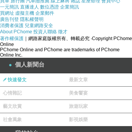
買車
旅行團
汽車險推薦
線上麻將
雜誌
星座命理
會員中心
一元簡訊
直播達人
數位憑證
企業簡訊
而必須包含預防、教育、心理支持與精神成長。
買網址
虛擬主機
企業郵件
因此，「心靈健康」逐漸成為全球關注的重要議
廣告刊登
隱私權聲明
題。 ⸻ English Traditionally, health was
消費者保護
兒童網路安全
About PChome
投資人聯絡
徵才
often defined as the absence of disease.
著作權保護
｜網路家庭版權所有、轉載必究
‧Copyright PChome
However, with advances in medicine,
Online
PChome Online and PChome are trademarks of PChome
psychology, and sociology, people have come
Online Inc.
to understand that health involves much more
個人新聞台
than normal physical functioning. It also
includes psychological balance, social well-
快速發文
最新文章
being, and spiritual fulfillment. According to the
心情雜記
美食饗宴
World Health Organization, health is not merely
the absence of disease or infirmity, but a state
藝文欣賞
旅遊玩家
of complete physical, mental, and social well-
社會萬象
影視娛樂
being. This perspective indicates that the future
health industry must extend beyond treatment