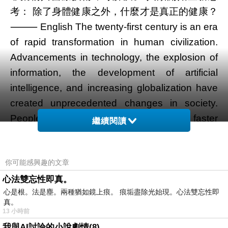
考： 除了身體健康之外，什麼才是真正的健康？
⸻ English The twenty-first century is an era
of rapid transformation in human civilization.
Advancements in technology, the explosion of
information, the development of artificial
intelligence, and increasing globalization have
created unprecedented changes in society.
People enjoy greater convenience, faster
繼續閱讀
communication, and broader opportunities for
international interaction. However, alongside
你可能感興趣的文章
material progress, humanity also faces new
challenges. Anxiety disorders, depression,
心法雙忘性即真。
心是根。法是塵。兩種猶如鏡上痕。 痕垢盡除光始現。心法雙忘性即
emotional instability, social isolation, and loss of
真。
life purpose are becoming global concerns.
13 小時前
Although nations continue to invest heavily in
我與AI討論的小說劇情(8)