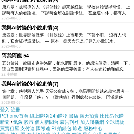
medical science and healthcare technologies,
第八章：被輔導的人 《群俠錄》越來越紅後，學校開始變得奇怪。 上
課時有人偷看論壇。 下課時全班在討論卡組。 甚至連午休，都有人
many of these issues cannot be solved solely
2026-08-05
through medication or clinical intervention.
我與AI討論的小說劇情(4)
Humanity has therefore begun to reconsider an
第四章：世界開始做夢 《群俠錄》上市那天，下著小雨。 沒有人想
到，它會紅得這麼快。 — 原本，堯天命只是打算先小量試水。
important question: Beyond physical health,
2026-08-05
what truly constitutes human well-being? ⸻
阿我阿龍 54
第二節 健康概念的轉變 Section Two The
五分鐘後，龍疆走進淋浴間，把水調到最冷。他想洗個澡，清醒一下，
讓自己回到現實和任務中，因為他需要答案：有人在追殺他和緋忘
Transformation of Health Concepts 中文 在傳統
22 小時前
觀念中，健康通常被理解為沒有疾病。 然而，隨
我與AI討論的小說劇情(7)
著醫學、心理學與社會學的發展，人們逐漸認識
第七章：俠與殺人兇手 天堂公會成立後，堯禹舜開始越來越常思考一
到健康不僅是身體功能正常，更包含心理、社會
個問題。 什麼是「俠」？ 《群俠錄》裡到處都在談俠。 門派講俠
2026-08-05
與精神層面的平衡。 世界衛生組織指出： 健康
登入
註冊
不只是沒有疾病或虛弱，而是在身體、心理及社
PChome首頁
線上購物
24h購物
書店
露天拍賣
比比昂代購
新聞
/
氣象
股市
個人新聞台
廣告刊登
加入聯播網
全球購物
會適應方面皆達到良好狀態。 這一觀念顯示，未
買賣租屋
支付連
國際連
Pi 拍錢包
旅遊
服務中心
來健康產業的發展方向將不再侷限於疾病治療，