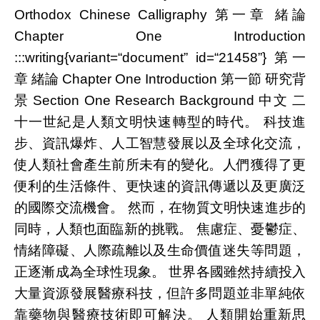
Orthodox Chinese Calligraphy 第一章 緒論
Chapter One Introduction
:::writing{variant=“document” id=“21458”} 第一
章 緒論 Chapter One Introduction 第一節 研究背
景 Section One Research Background 中文 二
十一世紀是人類文明快速轉型的時代。 科技進
步、資訊爆炸、人工智慧發展以及全球化交流，
使人類社會產生前所未有的變化。人們獲得了更
便利的生活條件、更快速的資訊傳遞以及更廣泛
的國際交流機會。 然而，在物質文明快速進步的
同時，人類也面臨新的挑戰。 焦慮症、憂鬱症、
情緒障礙、人際疏離以及生命價值迷失等問題，
正逐漸成為全球性現象。 世界各國雖然持續投入
大量資源發展醫療科技，但許多問題並非單純依
靠藥物與醫療技術即可解決。 人類開始重新思