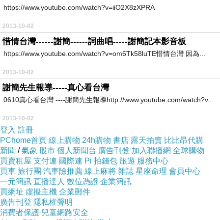
https://www.youtube.com/watch?v=iiO2X8zXPRA
2013-10-02
惜情台灣------謝簡------詞曲唱-----謝簡記本影音板
https://www.youtube.com/watch?v=om6Tk58luTE惜情台灣 因為...
2013-10-02
謝簡先生報導-----真心看台灣
0610真心看台灣 ----謝簡先生報導http://www.youtube.com/watch?v...
2013-10-02
登入
註冊
PChome首頁
線上購物
24h購物
書店
露天拍賣
比比昂代購
新聞
/
氣象
股市
個人新聞台
廣告刊登
加入聯播網
全球購物
買賣租屋
支付連
國際連
Pi 拍錢包
旅遊
服務中心
買車
旅行團
汽車險推薦
線上麻將
雜誌
星座命理
會員中心
一元簡訊
直播達人
數位憑證
企業簡訊
買網址
虛擬主機
企業郵件
廣告刊登
隱私權聲明
消費者保護
兒童網路安全