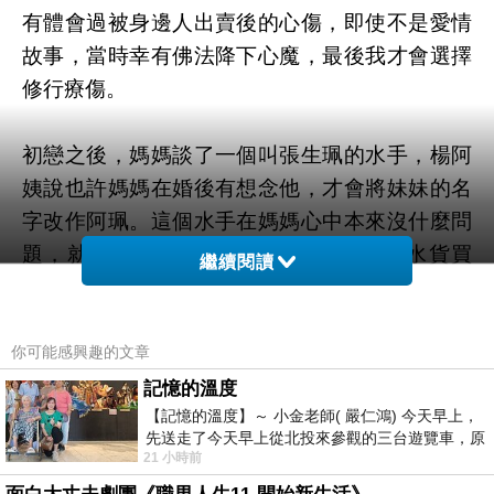
有體會過被身邊人出賣後的心傷，即使不是愛情
故事，當時幸有佛法降下心魔，最後我才會選擇
修行療傷。
初戀之後，媽媽談了一個叫張生珮的水手，楊阿
姨說也許媽媽在婚後有想念他，才會將妹妹的名
字改作阿珮。這個水手在媽媽心中本來沒什麼問
題，就是當年男生家窮，有時順路做些水貨買
繼續閱讀
賣，媽媽不喜歡他走私賺錢，因為這個原因分手
了。如果媽媽沒有分手，還嫁了給他，其後就輪
不到爸爸追求到媽媽了，世上也沒有我跟妹妹。
你可能感興趣的文章
記憶的溫度
【記憶的溫度】～ 小金老師( 嚴仁鴻) 今天早上，
由於爸爸媽媽非常愛國愛黨，媽媽說黨也很支持
先送走了今天早上從北投來參觀的三台遊覽車，原
他們戀愛，曾有段時間分開過一年，爸爸茶飯不
21 小時前
以為展場已經差不多要安靜下來，卻發
思無心工作，領導竟然建議媽媽重新考慮爸爸，