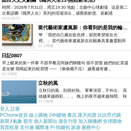
面白大丈夫劇團《職男人生11-開始新生活》
後來才有了婆婆告誡媽媽，嫁爸爸就會捱苦的失
時間：2026年7月31日，周五19:30 地點：北藝中心球劇場 這是第二
次看該團《職男人生》系列的現場演出，感覺新鮮度、喜劇感
準預言。
2026-08-07
當代藝術家盧嵐新：你看到的是我的輪廓，還是你的故事？——藏在藍色裡的希望與光
💙 「我把自己藏在藍色裡，卻把希望留在光
裡。」 當代藝術家盧嵐新在此幅兼具童趣靈動與
《媽媽》之 5
21 小時前
抽象韻味的新作中，用湛藍的羽翼般色塊包覆著
日記0807
早上醒來的第一件事 不跟早餐店阿姨們聊幾句 很不習慣 她們的紅茶還
是全糖 我喝起來比較習慣 ~~~ 《偷偷藏不住》 越看越有趣，
18 小時前
媽媽檢驗愛情的方法
上一篇：
立秋的風
媽媽的女性摯友
下一篇：
立秋日的風，刮得好熱。 軍事演習，不外出。 高
雄越來越精彩。。。 晚上的夜市越來越熱鬧。 秋
23 小時前
天的風刮得很熱 夜遊消暑熱。。。
登入
註冊
PChome首頁
線上購物
24h購物
書店
露天拍賣
比比昂代購
新聞
/
氣象
股市
個人新聞台
廣告刊登
加入聯播網
全球購物
買賣租屋
支付連
國際連
Pi 拍錢包
旅遊
服務中心