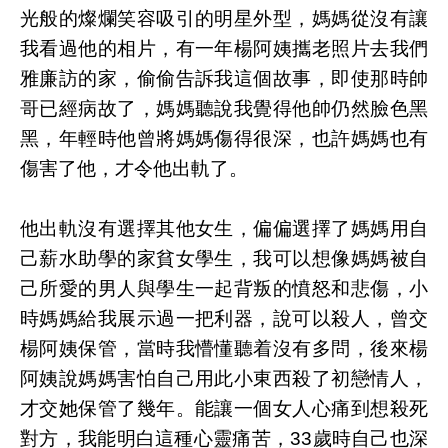
光般的燦爛笑容吸引的明星外型，媽媽從沒有讓
我看過他的相片，有一年楊阿姨攜老照片去我們
雅廉訪的家，偷偷告訴我這個故事，即使那時帥
哥已經病故了，媽媽聽說我覺得他帥仍然臉色黑
黑，年輕時他曾將媽媽傷得很深，也許媽媽也有
傷害了他，才令他出軌了。
他出軌沒有選擇其他女生，偏偏選擇了媽媽用自
己薪水助學的家貧女學生，我可以想像媽媽被自
己所愛的男人與學生一起背叛的憤怒和悲傷，小
時媽媽給我展示過一把利器，說可以殺人，曾交
楊阿姨保管，當時我懵懂聽着沒有多問，後來楊
阿姨說媽媽害怕自己用此小東西殺了初戀情人，
才交她保管了幾年。能讓一個女人心痛到想殺死
對方，我能明白這種心靈痛苦，33歲時自己也深