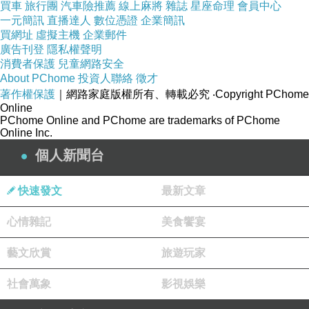
買車
旅行團
汽車險推薦
線上麻將
雜誌
星座命理
會員中心
一元簡訊
直播達人
數位憑證
企業簡訊
買網址
虛擬主機
企業郵件
廣告刊登
隱私權聲明
消費者保護
兒童網路安全
About PChome
投資人聯絡
徵才
著作權保護
｜網路家庭版權所有、轉載必究
‧Copyright PChome
Online
PChome Online and PChome are trademarks of PChome
Online Inc.
個人新聞台
快速發文
最新文章
心情雜記
美食饗宴
藝文欣賞
旅遊玩家
社會萬象
影視娛樂