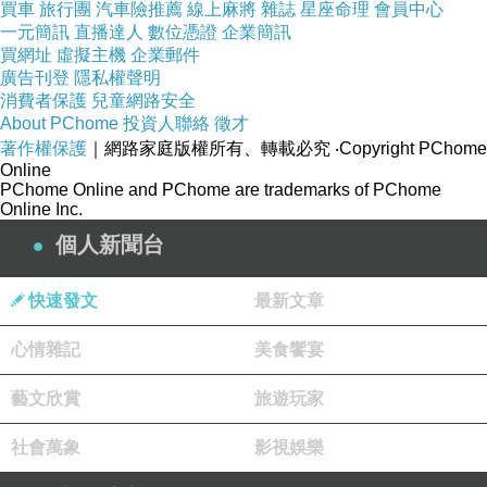
買車
旅行團
汽車險推薦
線上麻將
雜誌
星座命理
會員中心
一元簡訊
直播達人
數位憑證
企業簡訊
買網址
虛擬主機
企業郵件
廣告刊登
隱私權聲明
消費者保護
兒童網路安全
About PChome
投資人聯絡
徵才
著作權保護
｜網路家庭版權所有、轉載必究
‧Copyright PChome
Online
PChome Online and PChome are trademarks of PChome
Online Inc.
個人新聞台
快速發文
最新文章
心情雜記
美食饗宴
藝文欣賞
旅遊玩家
社會萬象
影視娛樂