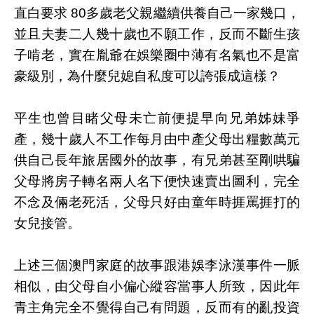
直白要求 80多歲老父親繼續供養自己一家幾口，
並且夫妻二人幾十歲也不願工作，反而不斷生孩
子啃老，實在胤爺在娛樂圈中薄有名氣也不是富
豪級別，為什麼兒媳自私度可以誇張成這樣？
平生也曾目睹父母未亡前便提早向兄弟姊妹爭
產，幾十歲人不工作每月由中產父母出糧數萬元
供自己長年旅居國外的故事，有兄弟甚至剛哄騙
父母將房子轉名兩人名下便快速賣出圖利，完全
不念及倆老死活，父母只好由童年時捱罵捱打的
女兒接管。
上述三個澳門家庭的故事跟港娛李泳漢事件一脈
相似，由父母自小偏心縱容當事人所致，因此年
青主角完全不覺得自己有問題，反而有的亂投資