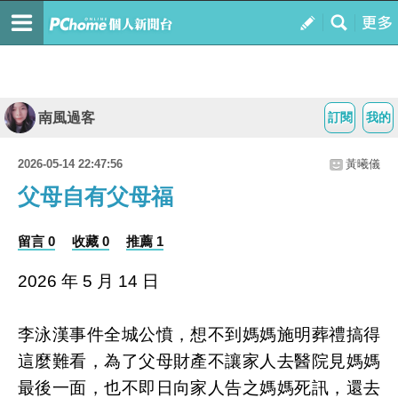
南風過客
訂閱
我的
2026-05-14 22:47:56
黃曦儀
父母自有父母福
留言 0
收藏 0
推薦 1
2026 年 5 月 14 日
李泳漢事件全城公憤，想不到媽媽施明葬禮搞得
這麼難看，為了父母財產不讓家人去醫院見媽媽
最後一面，也不即日向家人告之媽媽死訊，還去