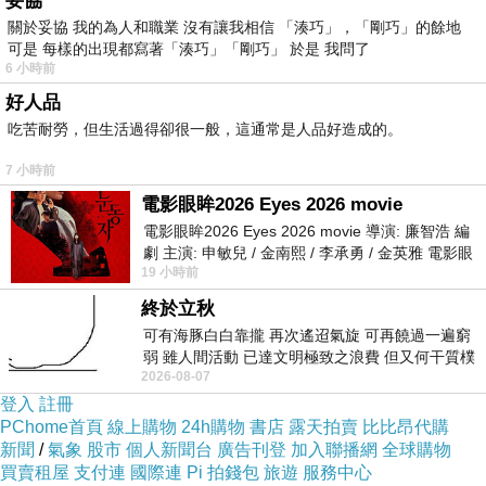
妥協
有時即使結了血緣同為家人，祖輩無富，也未必
關於妥協 我的為人和職業 沒有讓我相信 「湊巧」，「剛巧」的餘地
可是 每樣的出現都寫著「湊巧」「剛巧」 於是 我問了
能避免被至親算計，只能提升人性認知，自己看
6 小時前
路。兒孫自有兒孫福，父母自有父母福，虎狼圍
好人品
巢天地之間，卸下心軟不損人害己，做到獨善其
吃苦耐勞，但生活過得卻很一般，這通常是人品好造成的。
身已是美。
7 小時前
電影眼眸2026 Eyes 2026 movie
電影眼眸2026 Eyes 2026 movie 導演: 廉智浩 編
劇 主演: 申敏兒 / 金南熙 / 李承勇 / 金英雅 電影眼
19 小時前
眸2026描述攝影師徐珍因遺
《聽說地球母親揚升五維 》之 88
終於立秋
可有海豚白白靠攏 再次遙迢氣旋 可再饒過一遍窮
弱 雖人間活動 已達文明極致之浪費 但又何干質樸
2026-08-07
者 只能白白陪葬
登入
註冊
真正自由的方式
上一篇：
PChome首頁
線上購物
24h購物
書店
露天拍賣
比比昂代購
新聞
/
氣象
股市
個人新聞台
廣告刊登
加入聯播網
全球購物
五週年跨國同居快樂
下一篇：
買賣租屋
支付連
國際連
Pi 拍錢包
旅遊
服務中心