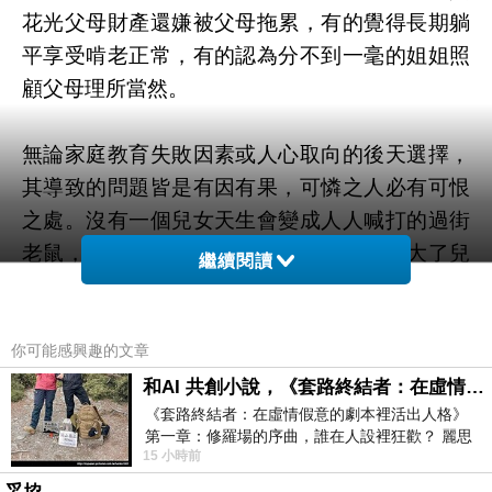
花光父母財產還嫌被父母拖累，有的覺得長期躺
平享受啃老正常，有的認為分不到一毫的姐姐照
顧父母理所當然。
無論家庭教育失敗因素或人心取向的後天選擇，
其導致的問題皆是有因有果，可憐之人必有可恨
之處。沒有一個兒女天生會變成人人喊打的過街
老鼠，養不教父之過，爸媽陰暗面配合養大了兒
繼續閱讀
女的貪婪胃口，自己一手掘坑埋身，晚年淒慘傷
心又能怪誰？
你可能感興趣的文章
有些家庭的子女始終不爭，苦口婆心勸導父母留
和AI 共創小說，《套路終結者：在虛情假意的劇本裡活出人格》
《套路終結者：在虛情假意的劇本裡活出人格》
錢養老，只是他們常常是父母眼中不懂心疼愛護
第一章：修羅場的序曲，誰在人設裡狂歡？ 麗思
的外人，無緣救渡薄緣雙親。
15 小時前
卡爾頓酒店的總統套房內，燈光昏