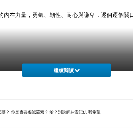
 的內在力量，勇氣、韌性、耐心與謙卑，逐個逐個關口突破，為s
繼續閱讀
怎辦？ 你是否要虔誠茹素？ 蛤？別說師妹愛記仇 我希望