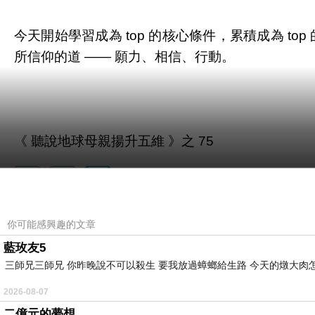
今天開始學習成為 top 的核心條件，累積成為 top
所信仰的道 —— 願力、相信、行動。
《 聽說地球母親揚升五維 》之 75
你可能感興趣的文章
在幻相中破執的起點
上一篇：
藍玫友5
考交易員第二關
下一篇：
三師兄三師兄 你昨晚說不可以殺生 要我放過蟑螂給生路 今天的燉大肉
2026-08-07
二億元的夢想