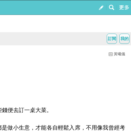
訂閱
我的
黃曦儀
些錢便去訂一桌大菜。
都是做小生意，才能各自輕鬆入席，不用像我曾經考