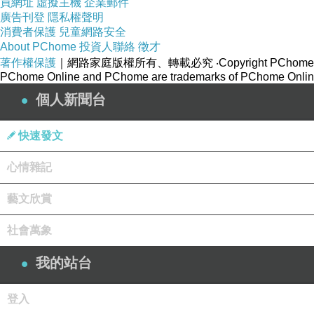
買網址
虛擬主機
企業郵件
廣告刊登
隱私權聲明
消費者保護
兒童網路安全
About PChome
投資人聯絡
徵才
著作權保護
｜網路家庭版權所有、轉載必究
‧Copyright PChome
PChome Online and PChome are trademarks of PChome Online
個人新聞台
快速發文
心情雜記
藝文欣賞
社會萬象
我的站台
登入