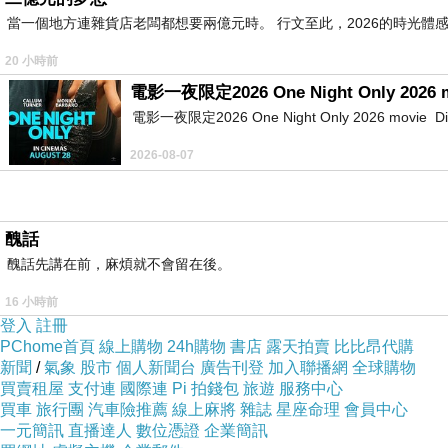
當一個地方連雜貨店老闆都想要兩億元時。 行文至此，2026的時光體
20 小時前
電影一夜限定2026 One Night Only 2026 
電影一夜限定2026 One Night Only 2026 movie Directe
2026-08-07
醜話
醜話先講在前，麻煩就不會留在後。
16 小時前
登入
註冊
PChome首頁
線上購物
24h購物
書店
露天拍賣
比比昂代購
新聞
/
氣象
股市
個人新聞台
廣告刊登
加入聯播網
全球購物
買賣租屋
支付連
國際連
Pi 拍錢包
旅遊
服務中心
買車
旅行團
汽車險推薦
線上麻將
雜誌
星座命理
會員中心
一元簡訊
直播達人
數位憑證
企業簡訊