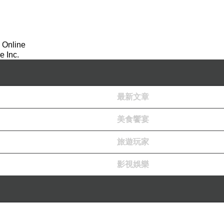
 Online
 Inc.
最新文章
美食饗宴
旅遊玩家
影視娛樂