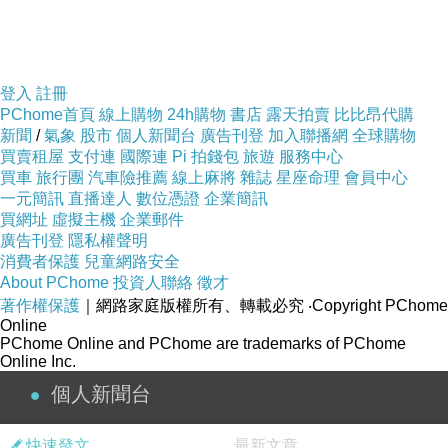
登入
註冊
PChome首頁
線上購物
24h購物
書店
露天拍賣
比比昂代購
新聞
/
氣象
股市
個人新聞台
廣告刊登
加入聯播網
全球購物
買賣租屋
支付連
國際連
Pi 拍錢包
旅遊
服務中心
買車
旅行團
汽車險推薦
線上麻將
雜誌
星座命理
會員中心
一元簡訊
直播達人
數位憑證
企業簡訊
買網址
虛擬主機
企業郵件
廣告刊登
隱私權聲明
消費者保護
兒童網路安全
About PChome
投資人聯絡
徵才
著作權保護
｜網路家庭版權所有、轉載必究
‧Copyright PChome
Online
PChome Online and PChome are trademarks of PChome
Online Inc.
個人新聞台
快速發文
最新文章