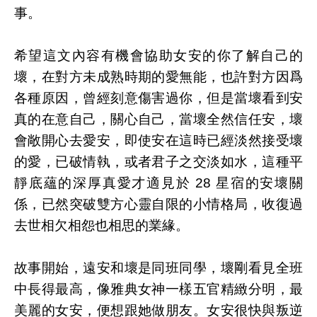
事。
希望這文內容有機會協助女安的你了解自己的
壞，在對方未成熟時期的愛無能，也許對方因爲
各種原因，曾經刻意傷害過你，但是當壞看到安
真的在意自己，關心自己，當壞全然信任安，壞
會敞開心去愛安，即使安在這時已經淡然接受壞
的愛，已破情執，或者君子之交淡如水，這種平
靜底蘊的深厚真愛才適見於 28 星宿的安壞關
係，已然突破雙方心靈自限的小情格局，收復過
去世相欠相怨也相思的業緣。
故事開始，遠安和壞是同班同學，壞剛看見全班
中長得最高，像雅典女神一樣五官精緻分明，最
美麗的女安，便想跟她做朋友。女安很快與叛逆