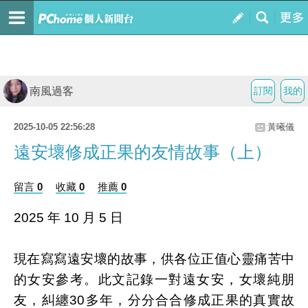
南風過客
訂閱
我的
2025-10-05 22:56:28
黃曦儀
遠安壞修成正果的友情故事（上）
留言 0
收藏 0
推薦 0
2025 年 10 月 5 日
現在寫寫遠安壞的故事，供各位正值心靈痛苦中
的女安參考。此文記錄一對遠女安，女壞純朋
友，糾纏30多年，分分合合修成正果的真實故