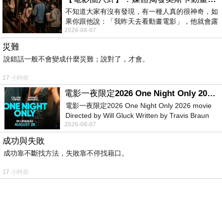
讀大學，媽媽擔心遠壞會喜歡上自己女兒，開始
不知道大家有沒有發現，有一種人真的很神奇，如
果你跟他說：「我昨天去看動畫電影」，他就會露
反對她們來往，正好那時疼愛壞的爸爸死了，職
2026-08-07
出一種慈祥的微笑，然後問你是不是陪小
場環境人事複雜，年輕的壞被坑被騙，雖然得到
災難
管理層栽培，也是一天之間長大了許多，心靈上
說錯話一般不會變成什麼災難；說對了，才會。
步入黑化階段。
17 小時前
電影一夜限定2026 One Night Only 2026 movie
電影一夜限定2026 One Night Only 2026 movie
《 聽說地球母親揚升五維 》之 57
Directed by Will Gluck Written by Travis Braun
2026-08-07
Starring Monica Barbaro
成功與失敗
成功靠不斷找方法，失敗靠不停找藉口。
17 小時前
過了情關，又見道長
上一篇：
遠安壞修成正果的友情故事（中）
下一篇：