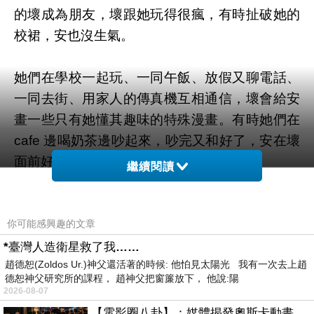
的壞成為朋友，壞跟她玩得很瘋，有時扯破她的
校裙，安也沒生氣。
她們在學校一起玩、一同午飯、放假又聊電話、
一同去街、用家人的傳真機互相通信，壞會給安
畫一些只有她懂其趣味的特殊漫畫。有時她們在
cafe 邊喝奶茶邊吵起來，吵完又和好了，安在壞
面前好像小女孩，壞包容安的各種小情緒。
繼續閱讀
遠安和壞每次在校外見面都會聊上7 至 8 個小
時，各自將對方帶回家見父母，遠女安的父母假
你可能感興趣的文章
日會帶女兒與壞一起吃飯，自小缺愛的壞很羨慕
*臺灣人造衛星救了我……
趙德恕(Zoldos Ur.)神父還活著的時候: 他怕見太陽光 我有一次去上趙
女安幸福的家庭生活。
德恕神父研究所的課程， 趙神父把窗簾放下， 他說:陽
2026-08-07
遠壞讀完中學出來工作，與女生談戀愛，女安升
【電影圈八卦】：媒體揭發奧斯卡動畫項目投票醜聞！好萊塢為什麼看不起動畫電影？