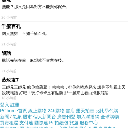
下。為什麼將自己變成危牆？是因為對世界失去
無能？那只是因為對方不能與你配合。
信任，會覺得周遭危險，害怕被別人傷害以致發
20 小時前
現和打擾。
千瘡百孔
閱人無數，不如千瘡百孔。
自己帶上血色的視角看人事，世間再無好人。
21 小時前
醜話
停在如此冷天的路上，看看心鏡中臉頰，是否依
醜話先講在前，麻煩就不會留在後。
舊江湖中走來溫暖？溫暖是自己給的，還是蒼天
21 小時前
照顧的？還是曾經的善人滋飬藏心的？曾經的愛
藍玫友7
也是愛，這種感受在心中，自己只要願意重新出
三師兄三師兄 給你糖葫蘆！ 哈哈哈，把你的嘴糊起來 讓你不能跟上天
發，慢慢就學會了。自愛，愛人，接受愛，學習
說我壞話 好吧！玩打蟑螂是有點髒 那一起來去看白海豚飛躍
18 小時前
時間久點不重要，天地無條件接受我們。
登入
註冊
PChome首頁
線上購物
24h購物
書店
露天拍賣
比比昂代購
新聞
/
氣象
股市
個人新聞台
廣告刊登
加入聯播網
全球購物
買賣租屋
支付連
國際連
Pi 拍錢包
旅遊
服務中心
《 聽說地球母親揚升五維 》之二十一