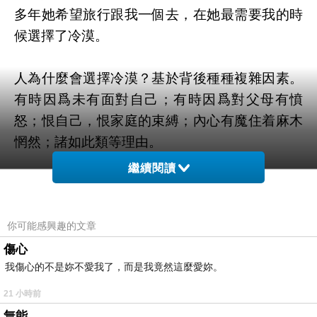
多年她希望旅行跟我一個去，在她最需要我的時
候選擇了冷漠。
人為什麼會選擇冷漠？基於背後種種複雜因素。
有時因爲未有面對自己；有時因爲對父母有憤
怒；恨自己，恨家庭的束縛；內心有魔住着麻木
惘然；諸如此類等理由。
繼續閱讀
人為什麼選擇改變自己？是因為有緣遇到大愛，
慈悲善待自己的仁人；因為前路早已不通了，再
沒改變會走窄人生；因為再不修正會出事，撞南
你可能感興趣的文章
牆直至丟失生命、前途、健康、親朋，丟失彌補
傷心
我傷心的不是妳不愛我了，而是我竟然這麼愛妳。
不回的感情。
21 小時前
誰會一直給傷害原諒再險走？君子不立危牆之
無能