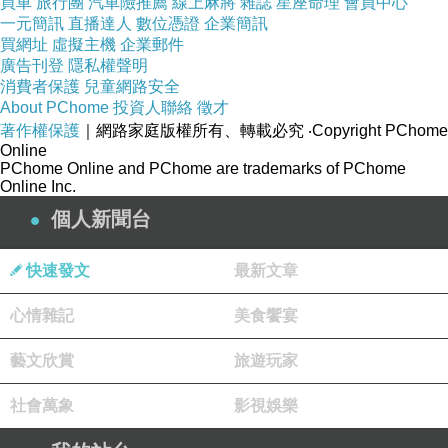
買車
旅行團
汽車險推薦
線上麻將
雜誌
星座命理
會員中心
一元簡訊
直播達人
數位憑證
企業簡訊
買網址
虛擬主機
企業郵件
廣告刊登
隱私權聲明
消費者保護
兒童網路安全
About PChome
投資人聯絡
徵才
女生需要的情緒價值好賺
上一篇：
著作權保護
｜網路家庭版權所有、轉載必究
‧Copyright PChome
Online
以情入道的靈性考核
下一篇：
PChome Online and PChome are trademarks of PChome
Online Inc.
個人新聞台
快速發文
最新文章
心情雜記
美食饗宴
藝文欣賞
旅遊玩家
社會萬象
影視娛樂