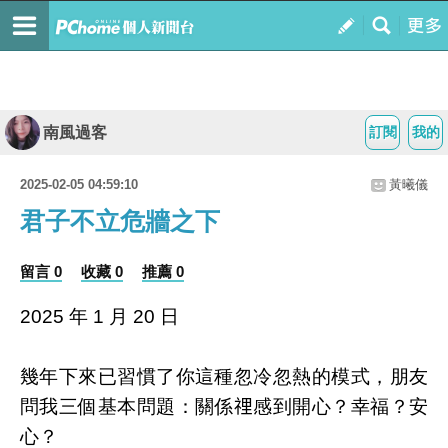
南風過客
訂閱
我的
2025-02-05 04:59:10
黃曦儀
君子不立危牆之下
留言 0
收藏 0
推薦 0
2025 年 1 月 20 日
幾年下來已習慣了你這種忽冷忽熱的模式，朋友
問我三個基本問題：關係𥚃感到開心？幸福？安
心？