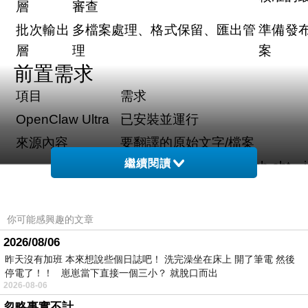
層
審查
批次輸出
多檔案處理、格式保留、匯出管
準備發
層
理
案
前置需求
項目
需求
OpenClaw Ultra
已安裝並運行
來源內容
要翻譯的原始文字/檔案
繼續閱讀
所需語言清單（例如：zh-cht、j
目標語言
de、fr）
品牌詞彙表（建
保持英文的品牌名稱、產品名稱
你可能感興趣的文章
議）
2026/08/06
風格指南（選
昨天沒有加班 本來想說些個日誌吧！ 洗完澡坐在床上 開了筆電 然後
偏好的語調和地區變體偏好
停電了！！ 崽崽當下直接一個三小？ 就脫口而出
用）
2026-08-06
步驟 0 — 初始化您的翻譯系統
忽略事實不計