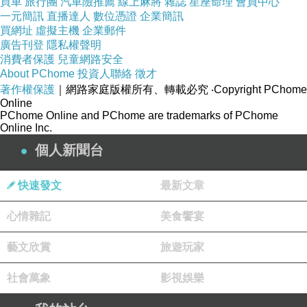
買車
旅行團
汽車險推薦
線上麻將
雜誌
星座命理
會員中心
...

一元簡訊
直播達人
數位憑證
企業簡訊
買網址
虛擬主機
企業郵件
廣告刊登
隱私權聲明
絕不翻譯的品牌詞：

消費者保護
兒童網路安全
- [品牌名稱 1]

About PChome
投資人聯絡
徵才
著作權保護
｜網路家庭版權所有、轉載必究
‧Copyright PChome
- [產品名稱 2]

Online
- [技術術語 3]

PChome Online and PChome are trademarks of PChome
Online Inc.
個人新聞台
風格偏好：[正式 / 對話式 / 技術性 / 行銷]

地區變體：[例如：台灣繁體中文 vs 簡體中文，拉
快速發文
最新文章
建立完整的翻譯系統，涵蓋：

心情雜記
美食饗宴
- 術語鎖定

藝文欣賞
旅遊玩家
- 風格一致的翻譯

- 地區適應

社會萬象
影視娛樂
- 品質驗證
