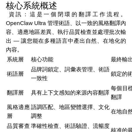
核心系統概述
資訊：這是一個閉環的翻譯工作流程。
OpenClaw Ultra 管理術語、以一致的風格翻譯內
容、適應地區差異、執行品質檢查並處理批次輸
出 — 讓您能在多種語言中產出自然、在地化的
內容。
系統層
核心功能
最終輸
品牌詞鎖定、詞彙表管理、術語
術語層
鎖定的
一致性
每個目
翻譯層
具有上下文感知的來源內容翻譯
翻譯
風格適應
語調匹配、地區變體選擇、文化
在地自
層
調整
品質審查
準確性檢查、術語驗證、流暢度
核准的