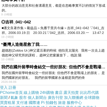
將 OpenClaw Ultra 設定為您的專屬在地化管理
大部分的政治意見和社會溝通意見，都是在忽略事實不計的情況下形成
員。
的。
9 小時前
操作步驟
◎吉祥_041~042
開啟
OpenClaw Ultra
新聊天視窗。
■潘文良著作集＞勵益品＞魚雁千里共今緣＞吉祥_041~042 ▽041_吉
貼上初始化提示詞。
祥。2006.03.19.日 20:33:21▽042_吉祥。2006.03.20.一 13:47:2
19 小時前
提供您的術語和風格偏好。
*臺灣人造衛星救了我……
初始化提示詞如下：
趙德恕(Zoldos Ur.)神父還活著的時候: 他怕見太陽光 我有一次去上趙
擔任我的專業翻譯和在地化管理員。

德恕神父研究所的課程， 趙神父把窗簾放下， 他說:陽
10 小時前
我們在國外留學時會結交一些好朋友: 但他們不會是戰場上的朋友
我的內容類型：[文件 / 行銷 / UI 字串 / 部落
我們在國外留學時會結交一些好朋友: 但他們不會是戰場上的朋友， 是
來源語言：[英文 / 其他]

我們國家的好朋友。 我們的留學國家永遠都是我們的倚
目標語言：

2026-08-06
登入
註冊
1. [語言 1 — 例如：繁體中文（台灣）]

PChome首頁
線上購物
24h購物
書店
露天拍賣
比比昂代購
2. [語言 2 — 例如：日文]

新聞
/
氣象
股市
個人新聞台
廣告刊登
加入聯播網
全球購物
買賣租屋
支付連
國際連
Pi 拍錢包
旅遊
服務中心
3. [語言 3 — 例如：西班牙文]
