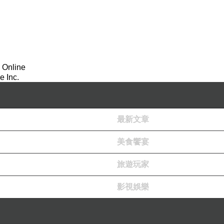
 Online
 Inc.
最新文章
美食饗宴
旅遊玩家
影視娛樂