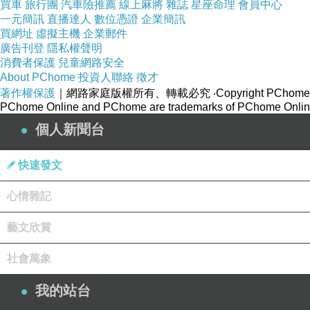
買車
旅行團
汽車險推薦
線上麻將
雜誌
星座命理
會員中心
一元簡訊
直播達人
數位憑證
企業簡訊
買網址
虛擬主機
企業郵件
廣告刊登
隱私權聲明
消費者保護
兒童網路安全
About PChome
投資人聯絡
徵才
著作權保護
｜網路家庭版權所有、轉載必究
‧Copyright PChome
PChome Online and PChome are trademarks of PChome Online
個人新聞台
快速發文
心情雜記
藝文欣賞
社會萬象
我的站台