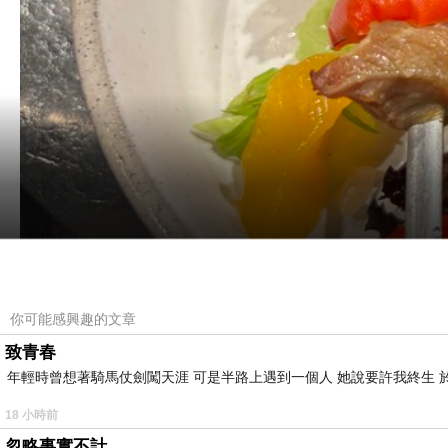
你可能感興趣的文章
致青春
年輕時曾想著騎馬仗劍闖天涯 可是半路上遇到一個人 她說要許我終生 於
18 小時前
忽略事實不計