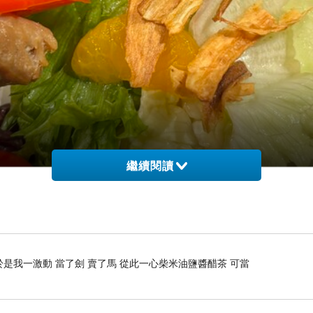
繼續閱讀
是我一激動 當了劍 賣了馬 從此一心柴米油鹽醬醋茶 可當