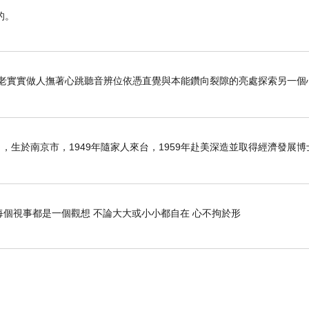
的。
老老實實做人撫著心跳聽音辨位依憑直覺與本能鑽向裂隙的亮處探索另一個
6日），生於南京市，1949年隨家人來台，1959年赴美深造並取得經濟發展
每個視事都是一個觀想 不論大大或小小都自在 心不拘於形