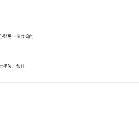
心聲另一個共鳴的
博士學位。曾任