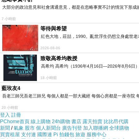
大部分的政治意見和社會溝通意見，都是在忽略事實不計的情況下形成
淑嘉的串燒雞肉沙拉，看起來很厲害，很有儀式感。
7 小時前
等待與希望
紅色大地，莊喆，1990。亂世浮生仍想立身處世
2026-08-06
致敬高希均教授
高希均 高希均（1936年4月16日—2026年8月
18 小時前
藍玫友4
吾老三師兄吾老三師兄 每個人都是一部大藏經 每個心房都是一座寺院 
20 小時前
登入
註冊
PChome首頁
線上購物
24h購物
書店
露天拍賣
比比昂代購
新聞
/
氣象
股市
個人新聞台
廣告刊登
加入聯播網
全球購物
買賣租屋
支付連
國際連
Pi 拍錢包
旅遊
服務中心