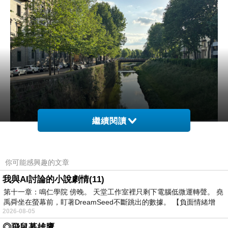
繼續閱讀
看到還條小河，讓我到新竹的護城河…
你可能感興趣的文章
我與AI討論的小說劇情(11)
第十一章：鳴仁學院 傍晚。 天堂工作室裡只剩下電腦低微運轉聲。 堯
禹舜坐在螢幕前，盯著DreamSeed不斷跳出的數據。 【負面情緒增
2026-08-05
◎飛鼠慕雄鷹