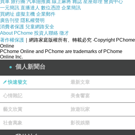
買車
旅行團
汽車險推薦
線上麻將
雜誌
星座命理
會員中心
一元簡訊
直播達人
數位憑證
企業簡訊
買網址
虛擬主機
企業郵件
廣告刊登
隱私權聲明
消費者保護
兒童網路安全
About PChome
投資人聯絡
徵才
著作權保護
｜網路家庭版權所有、轉載必究
‧Copyright PChome
Online
PChome Online and PChome are trademarks of PChome
Online Inc.
個人新聞台
快速發文
最新文章
心情雜記
美食饗宴
藝文欣賞
旅遊玩家
社會萬象
影視娛樂