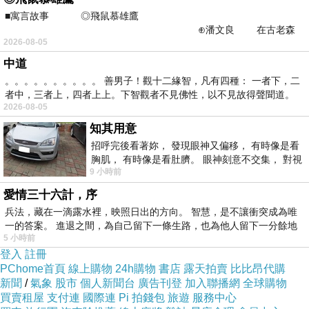
■寓言故事 ◎飛鼠慕雄鷹
⊕潘文良 在古老森
2026-08-05
林的底層，住著一隻小飛鼠
中道
。。。。。。。。。。 善男子！觀十二緣智，凡有四種： 一者下，二
者中，三者上，四者上上。下智觀者不見佛性，以不見故得聲聞道。
2026-08-05
知其用意
招呼完後看著妳， 發現眼神又偏移， 有時像是看
胸肌， 有時像是看肚臍。 眼神刻意不交集， 對視
9 小時前
視線不對齊， 讓我很難不
愛情三十六計，序
兵法，藏在一滴露水裡，映照日出的方向。 智慧，是不讓衝突成為唯
一的答案。 進退之間，為自己留下一條生路，也為他人留下一分餘地
5 小時前
登入
註冊
PChome首頁
線上購物
24h購物
書店
露天拍賣
比比昂代購
新聞
/
氣象
股市
個人新聞台
廣告刊登
加入聯播網
全球購物
找到了在住處附近的公車站牌…
買賣租屋
支付連
國際連
Pi 拍錢包
旅遊
服務中心