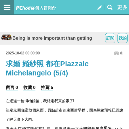
Being is more important than getting
訂閱
我的
2025-10-02 00:00:00
奇
求婚 婚紗照 都在Piazzale
Michelangelo (5/4)
留言 0
收藏 0
推薦 5
在逛過一輪博物館後，我確定我真的累了
!
決定先回住宿放個東西，買點超市的東西當早餐，因為氣象預報已經說
了隔天會下大雨。
看
著天空的雲雖然有點厚，但還是去一下
米開朗
基
羅廣場
(
Piazzale