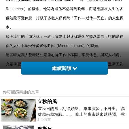
Retirement
）的概念。他認為退休不必等到晚年，而是應該在人生的各
個階段享受休息，打破了多數人們傳統「工作—退休—死亡」的人生腳
本。
如今流行的「微退休」一詞，實際上與迷你退休的概念雷同，指的是在
你的人生中享受許多迷你退休（
Mini-retirement
）的時光。
這些時光讓人暫時將生活重心從工作中移開，享受休息、與家人相處、
充電學習新技能、旅行、探索興趣或體驗多樣化的生活後，再重新回到
繼續閱讀
職場。此外，也有人認為，這與「成人間隔年」（
Adult Gap Year
）的
概念類似。
你可能感興趣的文章
「微退休」正負評價一次看
「微退休」的概念，會在全球興起一股熱潮，背後成因實在不難理解。
立秋的風
立秋日的風，刮得好熱。 軍事演習，不外出。 高
根據
2024
年德勤（
Deloitte
）對千禧一代（泛指
1980
至
2000
年出生
雄越來越精彩。。。 晚上的夜市越來越熱鬧。 秋
價值觀調查
者）及
Z
世代的
顯示，
89%
的千禧一代及
86%
的
Z
世
1 小時前
天的風刮得很熱 夜遊消暑熱。。。
代認為，工作的目的（
Purpose
）與職場滿意度及整體健康息息相關。