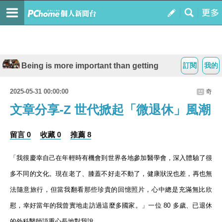
Being is more important than getting
訂閱
我的
2025-05-31 00:00:00
奇
文章分享-Z 世代掀起「微退休」風潮
留言 0
收藏 0
推薦 8
「我很慶幸自己在年輕時有機會到世界各地參加醫學會，深入體驗了很
多不同的文化。現在老了、膝蓋不好走不動了，健康狀況也差，再也無
法隨意旅行，但當我翻看那些珍貴的回憶照片，心中總是充滿無比欣
慰，幸好當年的我曾實地走訪過這麼多國家。」一位
80
多歲、已退休
的外科醫師語重心長地對我說。