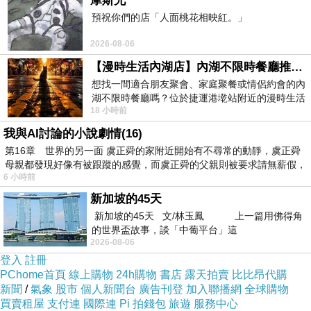
摩斯兄
預祝你們的店「人面桃花相映紅。」
由於長時間工作會帶來壓力，他們習慣將工作與生活平衡視為選擇雇主
時的首要因素，而心理健康問題則同樣是他們高度關注的議題。
2026-08-06
隨著年輕世代對職場的價值觀改變，「微退休」無形中成了他們對抗過
【漫時生活內湖店】內湖不限時餐廳推薦｜捷運港墘站美食，聚餐、約會、家庭聚會首選，正餐甜點一次滿足
想找一間適合朋友聚會、家庭聚餐或情侶約會的內
勞文化的一種方式。在新冠疫情後，全球化、數位化與遠距工作的影響
湖不限時餐廳嗎？位於捷運港墘站附近的漫時生活
下，職場與生活界線變得愈加模糊，再加上全球社交媒體的盛行，各大
18 小時前
內湖店，從捷運站步行約4分鐘即可抵
我與AI討論的小說劇情(16)
社群裡開始出現不少人開始分享自己裸辭到各地旅行，或其它「微退
第16章 世界的另一面 虞正舜的家附近開始有不尋常的動靜，虞正舜
休」的美好經驗，鼓勵他人加入。
母親都發現好像有被跟蹤的感覺，而虞正舜的父親則被要求請無薪假，
最近我在社群平台上與台灣網友們討論彼此對「微退休」的看法，發現
6 小時前
新加坡的45天
大家普遍都支持這個概念。且不論年齡層，許多人表示「微退休」是他
新加坡的45天 文/林玉鳳 上一篇用佛得角
們的「現在進行式」或「過去式」。
的世界盃故事，談「中葡平台」這
2026-08-06
然而，也有網友對此提出擔憂，認為礙於台灣普遍的社會價值觀及文化
登入
註冊
背景、傳統家庭觀與職業成就壓力，甚至年齡太大不容易找工作等因
PChome首頁
線上購物
24h購物
書店
露天拍賣
比比昂代購
素，若要選擇「微退休」，最好是「不婚、不生、不貸」，才有可能實
新聞
/
氣象
股市
個人新聞台
廣告刊登
加入聯播網
全球購物
買賣租屋
支付連
國際連
Pi 拍錢包
旅遊
服務中心
現。許多人也有提到，自由接案或數位遊牧者較容易實現「微退休」的