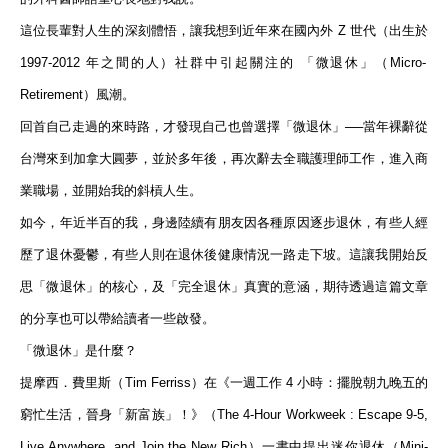
這位長輩對人生的深刻體悟，讓我想到近年來在國內外
Z
世代（出生於
1997-2012
年之間的人）社群中引起關注的 「微退休」（
Micro-
Retirement
）風潮。
回首自己走過的來時路，才發現自己也曾選擇「微退休」──當年裸辭從
台灣來到加拿大
圓夢
，並於多年後，再次辭去全職護理師工作，進入商
業職場，並開始我的斜槓人生。
如今，年近半百的我，身邊陸續有朋友因各種原因逐步退休，有些人經
歷了退休憂鬱，有些人則在退休後健康情況一路走下坡。這讓我開始反
思「微退休」的核心，及「完全退休」真實的意涵，期待透過這篇文章
的分享也可以帶給讀者一些啟發。
「微退休」是什麼？
提摩西．費里斯（
Tim Ferriss
）在《
一週工作 4
小時：擺脫朝九晚五的
窮忙生活，晉身「新富族」！
》（
The 4-Hour Workweek : Escape 9-5,
Live Anywhere, and Join the New Rich
）一書中提出迷你退休（
Mini-