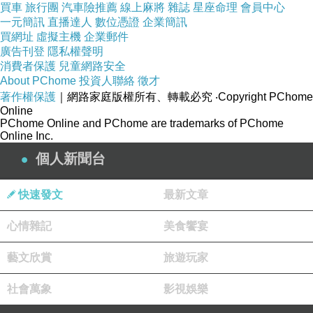
買車
旅行團
汽車險推薦
線上麻將
雜誌
星座命理
會員中心
一元簡訊
生活模式。
直播達人
數位憑證
企業簡訊
買網址
虛擬主機
企業郵件
此外，不少網友也提起一些在國外常被討論的風險與挑戰，例如如何維
廣告刊登
隱私權聲明
消費者保護
兒童網路安全
持微退休時的經濟及財務穩定？如何避免負債？以及是否會對自己原本
About PChome
投資人聯絡
徵才
的福利、保險及退休帳戶，甚至職涯長期發展產生負面影響等問題。
著作權保護
｜網路家庭版權所有、轉載必究
‧Copyright PChome
Online
PChome Online and PChome are trademarks of PChome
Online Inc.
個人新聞台
快速發文
最新文章
心情雜記
美食饗宴
藝文欣賞
旅遊玩家
社會萬象
影視娛樂