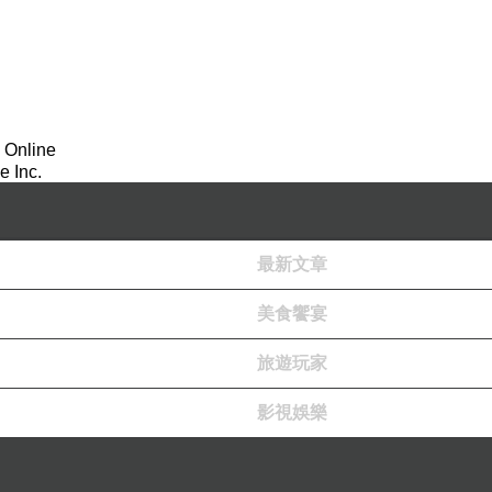
 Online
 Inc.
最新文章
美食饗宴
旅遊玩家
影視娛樂