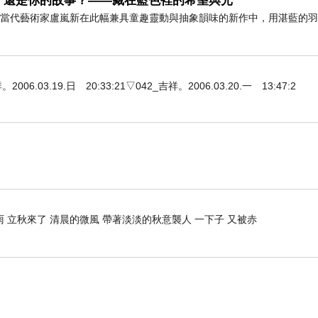
，還是你的故事？——藏在藍色裡的希望與光
」 當代藝術家盧嵐新在此幅兼具童趣靈動與抽象韻味的新作中，用湛藍的
3.19.日 20:33:21▽042_吉祥。2006.03.20.一 13:47:2
 立秋來了 清晨的微風 帶著淡淡的秋意襲人 一下子 又被赤