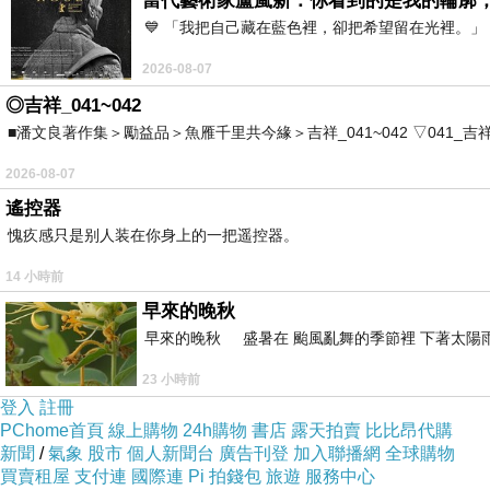
當代藝術家盧嵐新：你看到的是我的輪廓
💙 「我把自己藏在藍色裡，卻把希望留在光裡。
在京站後面的巷子裡，安靜的營業著
2026-08-07
◎吉祥_041~042
■潘文良著作集＞勵益品＞魚雁千里共今緣＞吉祥_041~042 ▽041_吉祥。2006.0
2026-08-07
遙控器
愧疚感只是别人装在你身上的一把遥控器。
14 小時前
早來的晚秋
早來的晚秋 盛暑在 颱風亂舞的季節裡 下著太陽雨
23 小時前
登入
註冊
PChome首頁
線上購物
24h購物
書店
露天拍賣
比比昂代購
新聞
/
氣象
股市
個人新聞台
廣告刊登
加入聯播網
全球購物
買賣租屋
支付連
國際連
Pi 拍錢包
旅遊
服務中心