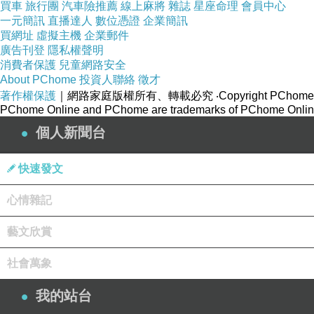
買車
旅行團
汽車險推薦
線上麻將
雜誌
星座命理
會員中心
一元簡訊
直播達人
數位憑證
企業簡訊
買網址
虛擬主機
企業郵件
廣告刊登
隱私權聲明
消費者保護
兒童網路安全
About PChome
投資人聯絡
徵才
著作權保護
｜網路家庭版權所有、轉載必究
‧Copyright PChome
PChome Online and PChome are trademarks of PChome Online
個人新聞台
快速發文
心情雜記
藝文欣賞
社會萬象
我的站台