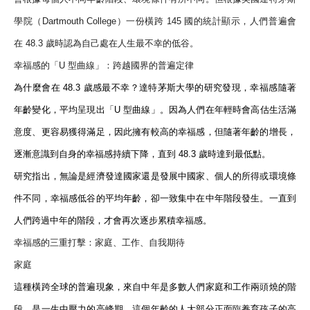
學院（
Dartmouth College
）一份橫跨
145
國的統計顯示，人們普遍會
在
48.3
歲時認為自己處在人生最不幸的低谷。
幸福感的「
U
型曲線」：跨越國界的普遍定律
為什麼會在
48.3
歲感最不幸？達特茅斯大學的研究發現，幸福感隨著
年齡變化，平均呈現出「
U
型曲線」。因為人們在年輕時會高估生活滿
意度、更容易獲得滿足，因此擁有較高的幸福感，但隨著年齡的增長，
逐漸意識到自身的幸福感持續下降，直到
48.3
歲時達到最低點。
研究指出，無論是經濟發達國家還是發展中國家、個人的所得或環境條
件不同，幸福感低谷的平均年齡，卻一致集中在中年階段發生。一直到
人們跨過中年的階段，才會再次逐步累積幸福感。
幸福感的三重打擊：家庭、工作、自我期待
家庭
這種橫跨全球的普遍現象，來自中年是多數人們家庭和工作兩頭燒的階
段，是一生中壓力的高峰期。這個年齡的人大部分正面臨養育孩子的高