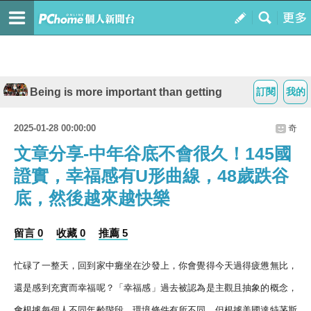
Being is more important than getting
訂閱
我的
2025-01-28 00:00:00
奇
文章分享-中年谷底不會很久！145國
證實，幸福感有U形曲線，48歲跌谷
底，然後越來越快樂
留言 0
收藏 0
推薦 5
忙碌了一整天，回到家中癱坐在沙發上，你會覺得今天過得疲憊無比，
還是感到充實而幸福呢？「幸福感」過去被認為是主觀且抽象的概念，
會根據每個人不同年齡階段、環境條件有所不同。但根據美國達特茅斯