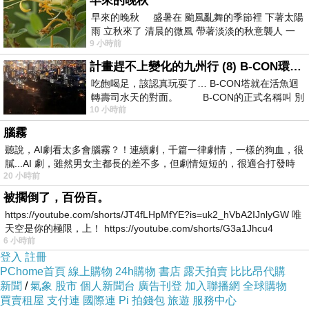
早來的晚秋
早來的晚秋 盛暑在 颱風亂舞的季節裡 下著太陽
雨 立秋來了 清晨的微風 帶著淡淡的秋意襲人 一
9 小時前
下子 又被赤
計畫趕不上變化的九州行 (8) B-CON環球塔
吃飽喝足，該認真玩耍了… B-CON塔就在活魚迴
工作
轉壽司水天的對面。 B-CON的正式名稱叫 別
在肩負家庭壓力的同時，中年的工作者多數位居管理職，除了需要處理
10 小時前
繁重任務，更要耗費心力平衡團隊人際和業績壓力，這個「管理職悖
腦霧
聽說，AI劇看太多會腦霧？！連續劇，千篇一律劇情，一樣的狗血，很
論」更是讓工作者對於升遷機會感到卻步。日本慶應義塾大學（
Keio
膩...AI 劇，雖然男女主都長的差不多，但劇情短短的，很適合打發時
University
）過去分別針對逾萬名男性、女性受試者進行家庭調查，結
20 小時前
果得出：
被擱倒了，百份百。
https://youtube.com/shorts/JT4fLHpMfYE?is=uk2_hVbA2IJnlyGW 唯
晉升管理職的前一年到晉升後
3
年內，幸福感沒有增加的趨勢。
天空是你的極限，上！ https://youtube.com/shorts/G3a1Jhcu4
成為管理職後，雖然年收入增加，但對收入的滿意度並沒有增加。
6 小時前
登入
註冊
女性在晉升
2
年內自我評估健康狀況惡化，男性則在
1
～
3
年後出現相
PChome首頁
線上購物
24h購物
書店
露天拍賣
比比昂代購
同情況。
新聞
/
氣象
股市
個人新聞台
廣告刊登
加入聯播網
全球購物
買賣租屋
支付連
國際連
Pi 拍錢包
旅遊
服務中心
長期處在無法鬆懈的位置，層出不窮的挑戰會讓主管們難以在生活與工