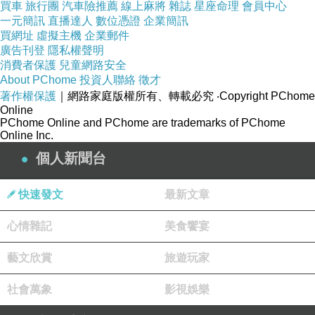
買車
旅行團
汽車險推薦
線上麻將
雜誌
星座命理
會員中心
作間取得平衡，也一步步侵蝕幸福感。
一元簡訊
直播達人
數位憑證
企業簡訊
買網址
虛擬主機
企業郵件
自我期許
廣告刊登
隱私權聲明
人們在初出社會時，往往對未來抱有美好期望，認為自己能夠實現理想
消費者保護
兒童網路安全
About PChome
投資人聯絡
徵才
中的生活。但在接近
50
歲時，開始意識到自己沒能達成當初的期望，
著作權保護
｜網路家庭版權所有、轉載必究
‧Copyright PChome
於是落差感逐漸累積，揮之不去的挫敗感，導致人們對生活的滿意度顯
Online
PChome Online and PChome are trademarks of PChome
著降低。
Online Inc.
步入中年，如何重拾幸福感？
個人新聞台
除了提高收入，還有哪些方法可以避免自己走進幸福低谷？許多經濟學
快速發文
最新文章
研究都指出，幸福感與健康、工作以及人際關係
3
者高度相關，其中又
以擁有良好的人際互動最為重要，擁有可以信任的伴侶也能緩解幸福感
心情雜記
美食饗宴
下降。
藝文欣賞
旅遊玩家
研究發現，良好伴侶的存在對於男性的影響更大。在生活中擁有一個能
社會萬象
影視娛樂
夠共同合作、解決難題的夥伴相當重要，當伴侶的存在接近朋友一般，