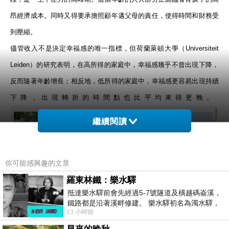
昂經濟成本。同時又得要承擔照顧年邁父母的責任，使得時間和財務受
到壓縮。
儘管收入不是決定幸福感的唯一指標，但荷蘭萊頓大學（
Universiteit
Leiden
）的研究表明，在高所得的家庭中，幸福感幾乎不曾出現下降，
反而隨著年齡增長；相反地，低所得的家庭中，幸福感更容易出現持續
下降，出現轉折的時間點也比平均來得更晚。
繼續閱讀
你可能感興趣的文章
羅東林鐵：樂水驛
抵達樂水驛前會先經過5-7號隧道及橫越碼崙溪，
鐵路都是沿著溪畔修建。 樂水驛初名為濁水驛，
13 小時前
但因與臺鐵集集線車站同名，於1953