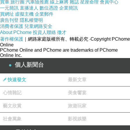
買車
旅行團
汽車險推薦
線上麻將
雜誌
星座命理
會員中心
一元簡訊
直播達人
數位憑證
企業簡訊
買網址
虛擬主機
企業郵件
廣告刊登
隱私權聲明
消費者保護
兒童網路安全
About PChome
投資人聯絡
徵才
著作權保護
｜網路家庭版權所有、轉載必究
‧Copyright PChome
Online
PChome Online and PChome are trademarks of PChome
Online Inc.
個人新聞台
快速發文
最新文章
心情雜記
美食饗宴
藝文欣賞
旅遊玩家
社會萬象
影視娛樂