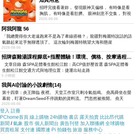
知其用意
招呼完後看著妳， 發現眼神又偏移， 有時像是看
胸肌， 有時像是看肚臍。 眼神刻意不交集， 對視
2026-08-06
視線不對齊， 讓我很難不
阿我阿龍 56
「我總覺得你大老遠跑來不是為了牽線搭橋？」龍疆對梅麗特說話的語
氣聽起來近乎無聊透頂了。 這次輪到梅麗特眺望大海和懸崖
2026-08-06
招牌森雞湯課程腳底+指壓體驗！環境、價格、按摩過程全紀錄，森SPA足體養生館松江館最新價格表
文章目錄 森SPA足體養生館松江館：高CP值舒壓首選 森SPA足體養
生館松江館交通方式與地理位置：捷運出站走路
5 小時前
我與AI討論的小說劇情(14)
第十四章：炎王降臨 夜裡。 天堂工作室只剩冷氣低鳴。 堯禹舜坐在螢
幕前，盯著DreamSeed不停跳動的資料流。 門忽然被推開。 堯天
2026-08-06
登入
註冊
PChome首頁
線上購物
24h購物
書店
露天拍賣
比比昂代購
新聞
/
氣象
股市
個人新聞台
廣告刊登
加入聯播網
全球購物
買賣租屋
支付連
國際連
Pi 拍錢包
旅遊
服務中心