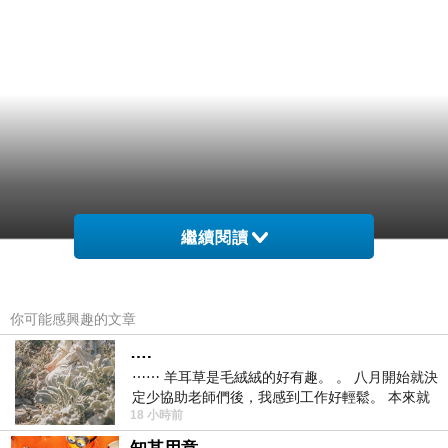
繼續閱讀
你可能感興趣的文章
….
⋯⋯ 羊耳草是毛絨絨的好有趣。 。 八月開始就決
定少協助老師們後，我感到工作好輕鬆。 本來就
18 小時前
不是我的工作啊。 真