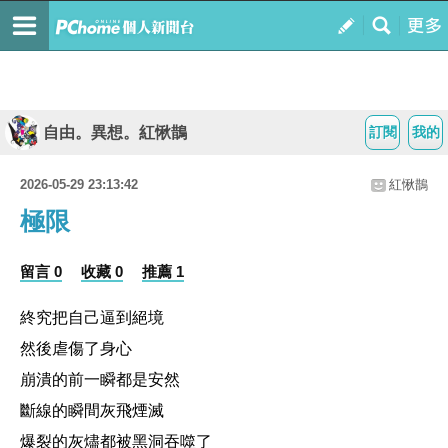
自由。異想。紅愀鵲
訂閱
我的
2026-05-29 23:13:42
紅愀鵲
極限
留言 0
收藏 0
推薦 1
終究把自己逼到絕境
然後虐傷了身心
崩潰的前一瞬都是安然
斷線的瞬間灰飛煙滅
爆裂的灰燼都被黑洞吞噬了