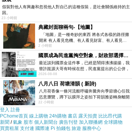
假裝對他人有興趣和忽視他人對自己的這種假裝，是社會關係維持的主
因。
23 小時前
典藏封面聊兩句-【地圖】
「地圖」是一種奇妙的東西 將各式各樣的路徑攤
開來 有人看見危機、有人看見財富、有人看見…
2 小時前
從中可以發掘出不同的
國票成為民進黨掏空對象，財政部選擇性失憶
最近談到國票金這件事，已經是鬧得沸沸揚揚，我
替許崑源大哥有時候在想，民進黨提出的公公併，
2026-08-08
其實就是想要國庫通黨庫，鬧出最大的醜
八月八日 荷塘清韻 ( 新詩)
八月荷香像一條河流般呼嘯奔騰奔向季節塘心任我
恣意瀏覽，蹲下以膜拜之姿拍下荷韻雅姿轉身離開
22 小時前
時我把美麗的遐想掛在亭亭葉柄上盼望
登入
註冊
PChome首頁
線上購物
24h購物
書店
露天拍賣
比比昂代購
新聞
/
氣象
股市
個人新聞台
廣告刊登
加入聯播網
全球購物
買賣租屋
支付連
國際連
Pi 拍錢包
旅遊
服務中心