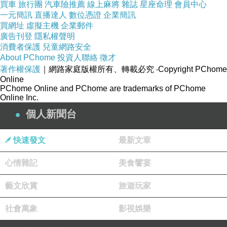
買車
旅行團
汽車險推薦
線上麻將
雜誌
星座命理
會員中心
一元簡訊
直播達人
數位憑證
企業簡訊
買網址
虛擬主機
企業郵件
廣告刊登
隱私權聲明
消費者保護
兒童網路安全
About PChome
投資人聯絡
徵才
著作權保護
｜網路家庭版權所有、轉載必究
‧Copyright PChome
Online
PChome Online and PChome are trademarks of PChome
Online Inc.
個人新聞台
快速發文
最新文章
心情雜記
美食饗宴
藝文欣賞
旅遊玩家
社會萬象
影視娛樂