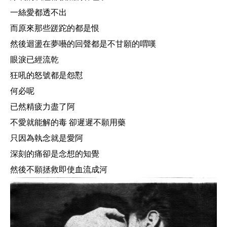
一絲愛都透不出
而原來那些蹉跎的都是恨
然後迴盪在夢囈的回聲都是不甘願的喟嘆
眼淚已經流乾
狂吼的怒號都是怨懟
何必呢
已然精疲力盡了阿
不愛就能解的毒 卻遲遲不願用藥
只因為執念就是愛阿
深刻的痛卻是念想的知覺
然後不願拯救即使血流成河