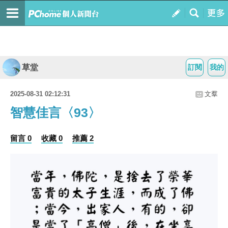
草堂
訂閱
我的
2025-08-31 02:12:31
文羣
智慧佳言〈93〉
留言 0
收藏 0
推薦 2