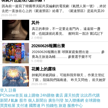
喪屍片也是現代啟示錄？
因為前一篇寫了韓國導演延尚昊編劇的電視劇《氣體人第一號》，終於
去把一直放在心上的《屍速禁區》給看了。 《屍速禁區》是延尚昊20
2026-08-09
其外
真正的牽掛，不一定要走進門內， 遠遠留一盞
燈，也能讓彼此看見。 醒時寫一首詩 嘗試記下
2 小時前
寂寞 卻只能記下它的附屬物 原
20260626報團出賽
20260626報團出賽 球隊家庭集體出遊............ 參
賽為主旅遊為輔............ 參賽選手樂不可
5 小時前
支............ 賽前旅遊
花瓣上的露珠
帥氣阿弟被調線， 可能和我常聊天， 作業主管紅
了眼， 阻隔我們隔兩邊。 昨天又問他， 前天她穿
2026-08-09
什麼顏色衣服， 不經
登入
註冊
PChome首頁
線上購物
24h購物
書店
露天拍賣
比比昂代購
新聞
/
氣象
股市
個人新聞台
廣告刊登
加入聯播網
全球購物
買賣租屋
支付連
國際連
Pi 拍錢包
旅遊
服務中心