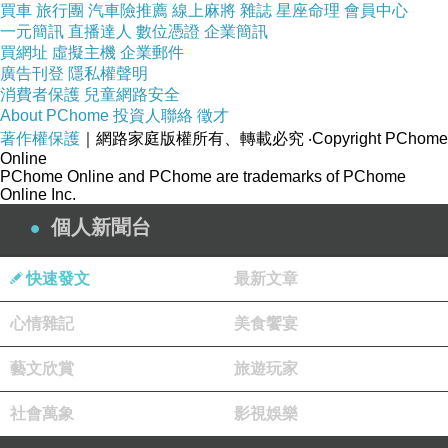
買車
旅行團
汽車險推薦
線上麻將
雜誌
星座命理
會員中心
一元簡訊
直播達人
數位憑證
企業簡訊
買網址
虛擬主機
企業郵件
廣告刊登
隱私權聲明
消費者保護
兒童網路安全
About PChome
投資人聯絡
徵才
著作權保護
｜網路家庭版權所有、轉載必究
‧Copyright PChome
Online
PChome Online and PChome are trademarks of PChome
Online Inc.
個人新聞台
快速發文
最新文章
心情雜記
美食饗宴
藝文欣賞
旅遊玩家
社會萬象
影視娛樂