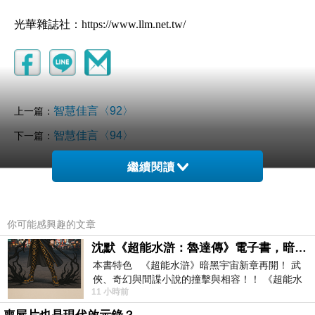
光華雜誌社：https://www.llm.net.tw/
智慧佳言〈92〉
上一篇：
智慧佳言〈94〉
下一篇：
繼續閱讀
你可能感興趣的文章
沈默《超能水滸：魯達傳》電子書，暗黑宇宙新章，一一五年八月璀璨上架！
本書特色 《超能水滸》暗黑宇宙新章再開！ 武
俠、奇幻與間諜小說的撞擊與相容！！ 《超能水
11 小時前
滸》系列第四部變幻登場