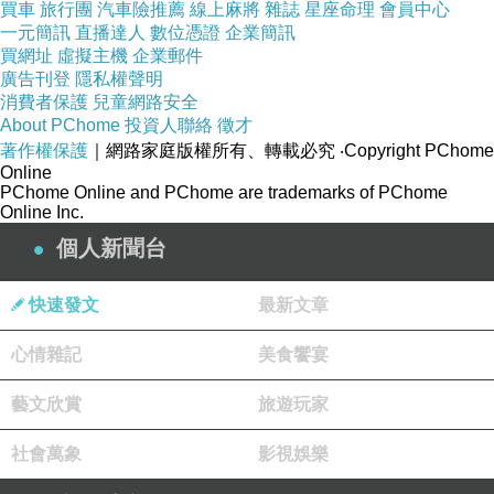
買車
旅行團
汽車險推薦
線上麻將
雜誌
星座命理
會員中心
一元簡訊
直播達人
數位憑證
企業簡訊
買網址
虛擬主機
企業郵件
廣告刊登
隱私權聲明
消費者保護
兒童網路安全
About PChome
投資人聯絡
徵才
著作權保護
｜網路家庭版權所有、轉載必究
‧Copyright PChome
Online
PChome Online and PChome are trademarks of PChome
Online Inc.
個人新聞台
快速發文
最新文章
心情雜記
美食饗宴
藝文欣賞
旅遊玩家
社會萬象
影視娛樂