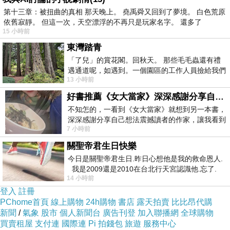
第十三章：被扭曲的真相 那天晚上。 堯禹舜又回到了夢境。 白色荒原
依舊寂靜。 但這一次，天空漂浮的不再只是玩家名字。 還多了
15 小時前
東灣踏青
「了兒」的賞花閣。回秋天。 那些毛毛蟲還有禮
遇通道呢，如遇到。一個園區的工作人員撿給我們
13 小時前
細賞。
好書推薦《女大當家》深深感謝分享自己想法震撼讀者的作家，讓我看到不同樣貌的家庭！
不知怎的，一看到《女大當家》就想到另一本書，
深深感謝分享自己想法震撼讀者的作家，讓我看到
7 小時前
不同樣貌的家庭！ 《女大
關聖帝君生日快樂
今日是關聖帝君生日.昨日心想他是我的救命恩人.
我是2009還是2010在台北行天宮認識他.忘了.
14 小時前
一個奇摩交友的網友學
登入
註冊
PChome首頁
線上購物
24h購物
書店
露天拍賣
比比昂代購
新聞
/
氣象
股市
個人新聞台
廣告刊登
加入聯播網
全球購物
買賣租屋
支付連
國際連
Pi 拍錢包
旅遊
服務中心