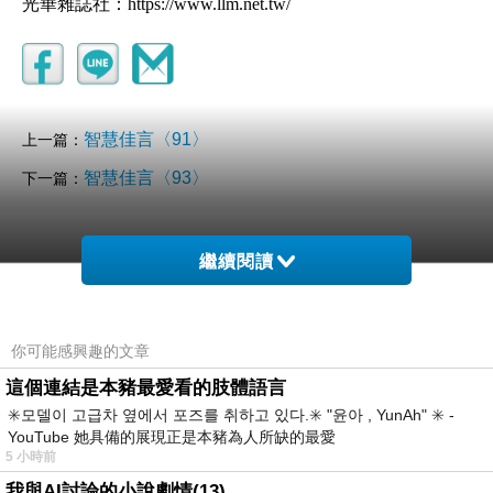
光華雜誌社：https://www.llm.net.tw/
智慧佳言〈91〉
上一篇：
智慧佳言〈93〉
下一篇：
繼續閱讀
你可能感興趣的文章
這個連結是本豬最愛看的肢體語言
✳️모델이 고급차 옆에서 포즈를 취하고 있다.✳️ "윤아 , YunAh" ✳️ -
YouTube 她具備的展現正是本豬為人所缺的最愛
5 小時前
我與AI討論的小說劇情(13)