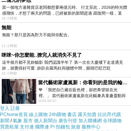
二億元的夢想
當一個地方連雜貨店老闆都想要兩億元時。 行文至此，2026的時光體
完全不記得．（但上帝祂都知道我們生
感飛快，才想了兩天的問題，已經被新的新聞趕過 跟陰間一樣，某
18 小時前
命的一切） 上帝醫治恢復她，她開始
無能
喜歡自己是女生，後來她真的就恢復成
無能？那只是因為對方不能與你配合。
她生為女孩的樣子．
12 小時前
咪咪~你怎麼能..撩完人就消失不見了
<
蛻變
-
同性戀的性向是能被改變的
●
這半個月都不見妳貓影 我們認識半年了 第一次在大廈樓下走道遇見
嗎？
>
妳，就覺得好可愛..妳趴在羅馬柱與牆體中間，眼睛巴眨巴眨
18 小時前
https://www.elimbookstore.com.tw/shop.
當代藝術家盧嵐新：你看到的是我的輪廓，還是你的故事？——藏在藍色裡的希望與光
💙 「我把自己藏在藍色裡，卻把希望留在光
php?html=showgoods&gid=20256
裡。」 當代藝術家盧嵐新在此幅兼具童趣靈動與
2026-08-07
抽象韻味的新作中，用湛藍的羽翼般色塊包覆著
這本小書是一些所謂的同性戀 他們因
登入
註冊
著上帝又再回復到一般人那樣（或是說
PChome首頁
線上購物
24h購物
書店
露天拍賣
比比昂代購
新聞
/
氣象
股市
個人新聞台
廣告刊登
加入聯播網
全球購物
上帝創造他們生命原本該有的樣貌，活
買賣租屋
支付連
國際連
Pi 拍錢包
旅遊
服務中心