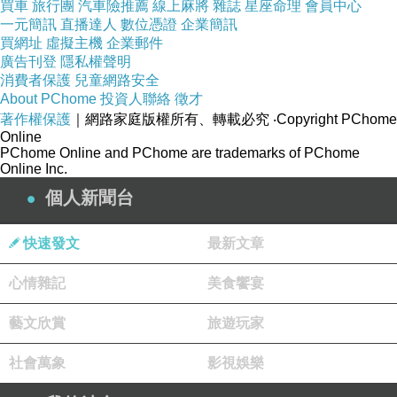
買車
旅行團
汽車險推薦
線上麻將
雜誌
星座命理
會員中心
得自由）的真實生命見證故事
一元簡訊
直播達人
數位憑證
企業簡訊
買網址
虛擬主機
企業郵件
袁又軒的見證
●
廣告刊登
隱私權聲明
消費者保護
兒童網路安全
https://theology.catholic.org.tw/klife/epap
About PChome
投資人聯絡
徵才
著作權保護
｜網路家庭版權所有、轉載必究
‧Copyright PChome
er/2010/01/004.htm
Online
PChome Online and PChome are trademarks of PChome
若有人處在困擾中，需要幫助的
...
●
Online Inc.
［台灣走出埃及輔導協會］
個人新聞台
他們是第一線在做關懷同志
/
跨性別者
快速發文
最新文章
等等的相關工作
心情雜記
美食饗宴
https://rainbow-7.org.tw/
藝文欣賞
旅遊玩家
社會萬象
影視娛樂