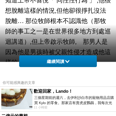
知道上帝不喜悅「 同性性行為 」
,
他很
想脫離這樣的情況
,
但他卻很掙扎沒法
脫離… 那位牧師根本不認識他（那牧
師的事工之一是在世界很多地方到處巡
迴講道）
,
但上帝啟示牧師
,
那男人是
因為他是男孩時被父親性侵才造成他這
樣的．
繼續閱讀
也曾看過一集真情部落格，訪談來賓是
一個外國的女生，但她就是要做男生．
你可能感興趣的文章
歡迎回家，Lando！
後來她成為基督徒以後，聖靈啟示她在
三個星期前的週六，去伊利沙白市的寵物用品店購
她非常非常小的年紀時被性侵過． 那
買 Kylo 的零食。那家店有賣虎皮鸚鵡，我每次光
11 小時前
顧都會去看一下。他們偶爾會引進 C
是她年紀太小時發生的，所以自己根本