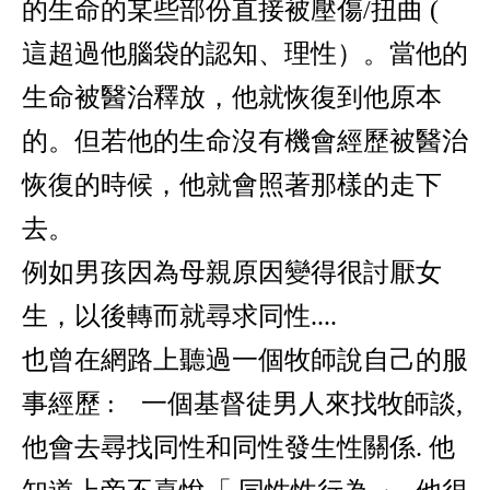
的生命的某些部份直接被壓傷
/
扭曲
(
這超過他腦袋的認知、理性）。當他的
生命被醫治釋放，他就恢復到他原本
的。但若他的生命沒有機會經歷被醫治
恢復的時候，他就會照著那樣的走下
去。
例如男孩因為母親原因變得很討厭女
生，以後轉而就尋求同性
....
也曾在網路上聽過一個牧師說自己的服
事經歷
:
一個基督徒男人來找牧師談
,
他會去尋找同性和同性發生性關係
.
他