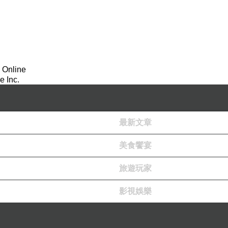
 Online
 Inc.
最新文章
美食饗宴
乳
SPF25
★★★
(
嫩膚
)
底液容量
旅遊玩家
號是自然色是強調一般膚色
影視娛樂