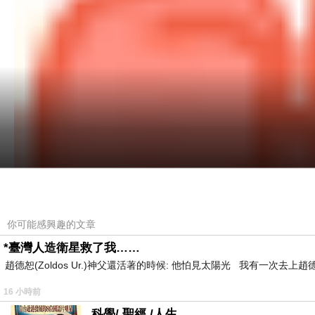
你可能感興趣的文章
*臺灣人造衛星救了我……
趙德恕(Zoldos Ur.)神父還活著的時候: 他怕見太陽光 我有一次去
16 小時前
科學/ 聖經 /人生 .....