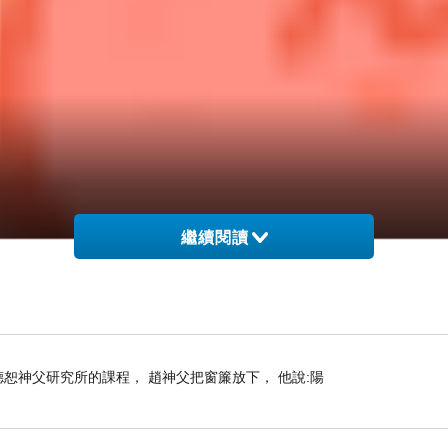
繼續閱讀
上趙德恕神父研究所的課程， 趙神父把窗簾放下， 他說:陽