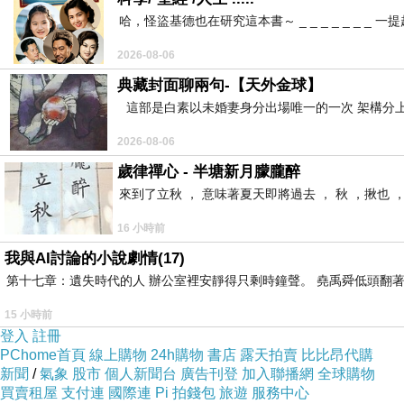
哈，怪盜基德也在研究這本書～ _ _ _ _ _ _
2026-08-06
典藏封面聊兩句-【天外金球】
這部是白素以未婚妻身分出場唯一的一次 架構分上
2026-08-06
歲律禪心 - 半塘新月朦朧醉
來到了立秋 ， 意味著夏天即將過去 ， 秋 ，揪也 
16 小時前
我與AI討論的小說劇情(17)
第十七章：遺失時代的人 辦公室裡安靜得只剩時鐘聲。 堯禹舜低頭翻著
15 小時前
登入
註冊
PChome首頁
線上購物
24h購物
書店
露天拍賣
比比昂代購
新聞
/
氣象
股市
個人新聞台
廣告刊登
加入聯播網
全球購物
買賣租屋
支付連
國際連
Pi 拍錢包
旅遊
服務中心