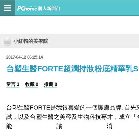
小紅帽的美學院
2017-04-12 06:25:14
台塑生醫FORTE超潤持妝粉底精華乳S
留言 3
收藏 0
推薦 8
台塑生醫
FORTE
是我很喜愛的一個護膚品牌
,
首先
試，以及台塑生醫之美容及生物科技專才，成立
「
能讓