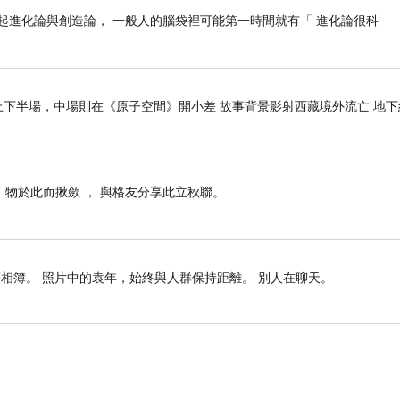
 _ 一提起進化論與創造論， 一般人的腦袋裡可能第一時間就有「 進化論很科
下半場，中場則在《原子空間》開小差 故事背景影射西藏境外流亡 地下
， 物於此而揪歛 ， 與格友分享此立秋聯。
相簿。 照片中的袁年，始終與人群保持距離。 別人在聊天。