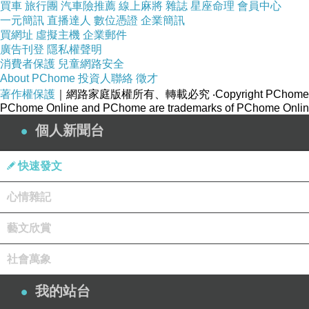
買車
旅行團
汽車險推薦
線上麻將
雜誌
星座命理
會員中心
一元簡訊
直播達人
數位憑證
企業簡訊
買網址
虛擬主機
企業郵件
廣告刊登
隱私權聲明
消費者保護
兒童網路安全
About PChome
投資人聯絡
徵才
著作權保護
｜網路家庭版權所有、轉載必究
‧Copyright PChome
PChome Online and PChome are trademarks of PChome Online
個人新聞台
快速發文
心情雜記
很開心可以獲得台塑生醫
FORTE
超潤持妝粉底精華
的新品試用機會，整瓶容量
28ML
就相當於一般粉
藝文欣賞
我拿到的是嫩膚色
,
可以創造較粉嫩的妝感
,
另一個色
社會萬象
我的站台