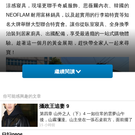
涼感寢具，現場更聯手奇威服飾、思薇爾內衣、韓國的
NEOFLAM 耐用富林鍋具，以及超實用的行李箱特賣等知
名大牌舉辦大型聯合特賣會。讓你從臥室寢具、全身換季
治裝到居家廚具、出國配備，享受最過癮的一站式購物體
驗。趁著這一個月的黃金展期，趕快帶全家人一起來尋
寶！
繼續閱讀
你可能感興趣的文章
攝政王追妻 9
第四章 山外之人（下）4 一如往常的雲夢山午
後，山霧瀰漫。山主坐在一張石桌前方，面前擺了
15 小時前
一盤未下完的棋盤，還有一壺茶與兩只冒