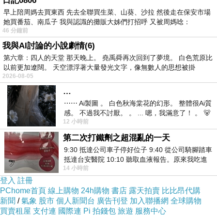
日記0806
早上陪周媽去買東西 先去全聯買生菜、山葵、沙拉 然後走在保安市場
她買番茄、南瓜子 我與認識的攤販大姊們打招呼 又被周媽唸：
46 分鐘前
​這次的2026桃園廠拍特賣場地鄰近中壢工業區（桃園中路
我與AI討論的小說劇情(6)
工業區），靠近大興西路三段與永安路交叉口，中路特區
第六章：四人的天堂 那天晚上。 堯禹舜再次回到了夢境。 白色荒原比
旁。
以前更加遼闊。 天空漂浮著大量發光文字，像無數人的思想被掛
2026-08-05
大眾運輸可搭乘桃園客運 5040、129 路公車，直接坐到周
…
邊「星見橋」站牌，下車步行沒多久即可抵達。
⋯⋯ Ai製圖 。 白色秋海棠花的幻形。 整體很Ai質
感。 不過我不討厭。 。 ... 嗯，我滿意了！ 。 🐻
12 小時前
昨中
第二次打鐵劑之超混亂的一天
9:30 抵達公司車子停好位子 9:40 從公司騎腳踏車
抵達台安醫院 10:10 聽取血液報告。原來我吃進
14 小時前
去的 B12 彌可保並非沒有吸收而是超
登入
註冊
PChome首頁
線上購物
24h購物
書店
露天拍賣
比比昂代購
新聞
/
氣象
股市
個人新聞台
廣告刊登
加入聯播網
全球購物
買賣租屋
支付連
國際連
Pi 拍錢包
旅遊
服務中心