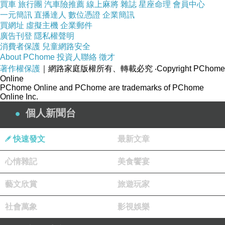
買車
旅行團
汽車險推薦
線上麻將
雜誌
星座命理
會員中心
一元簡訊
直播達人
數位憑證
企業簡訊
買網址
虛擬主機
企業郵件
廣告刊登
隱私權聲明
消費者保護
兒童網路安全
About PChome
投資人聯絡
徵才
著作權保護
｜網路家庭版權所有、轉載必究
‧Copyright PChome
Online
PChome Online and PChome are trademarks of PChome
Online Inc.
個人新聞台
快速發文
最新文章
心情雜記
美食饗宴
藝文欣賞
旅遊玩家
開車的朋友從國道二號「南桃園交流道」下來不用2分鐘
社會萬象
影視娛樂
的車程，開車從國道二號下來往桃園市區方向切入永安