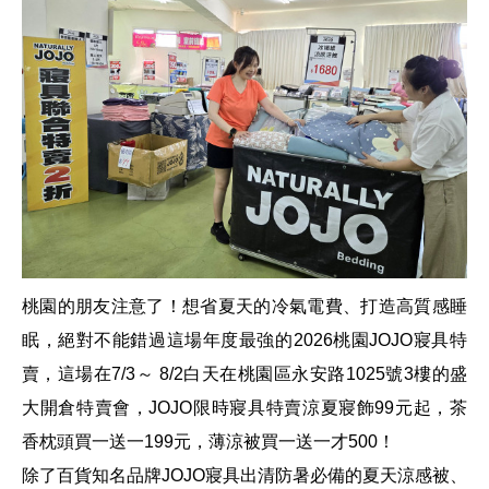
桃園的朋友注意了！想省夏天的冷氣電費、打造高質感睡
眠，絕對不能錯過這場年度最強的
2026桃園JOJO寢具特
賣
，這場在7/3～ 8/2白天在桃園區永安路1025號3樓的盛
大開倉特賣會，
JOJO限時寢具特賣
涼夏寢飾99元起，茶
香枕頭買一送一199元，薄涼被買一送一才500！
除了百貨知名品牌JOJO寢具出清防暑必備的夏天涼感被、