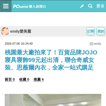
emily愛美麗
訂閱
我的
2026-07-06 16:34:40
emily
桃園最大廠拍來了！百貨品牌JOJO
寢具寢飾99元起出清，聯合奇威女
裝、思薇爾內衣，全家一站式購足
留言 0
收藏 0
推薦 4