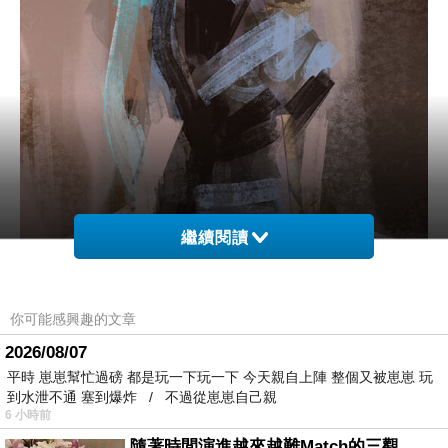
繼續閱讀
你可能感興趣的文章
2026/08/07
平時 崽崽幫忙過磅 都是玩一下玩一下 今天親自上陣 整個又被崽崽 玩
到水泄不通 塞到爆炸 / 不過從崽崽自己親
6 小時前
隨著時間演進越來越難Match的三觀