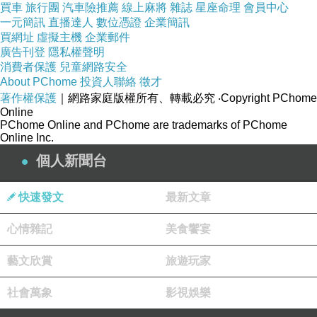
買車
旅行團
汽車險推薦
線上麻將
雜誌
星座命理
會員中心
一元簡訊
直播達人
數位憑證
企業簡訊
買網址
虛擬主機
企業郵件
廣告刊登
隱私權聲明
消費者保護
兒童網路安全
About PChome
投資人聯絡
徵才
著作權保護
｜網路家庭版權所有、轉載必究
‧Copyright PChome
Online
PChome Online and PChome are trademarks of PChome
Online Inc.
個人新聞台
快速發文
最新文章
心情雜記
美食饗宴
藝文欣賞
旅遊玩家
社會萬象
影視娛樂