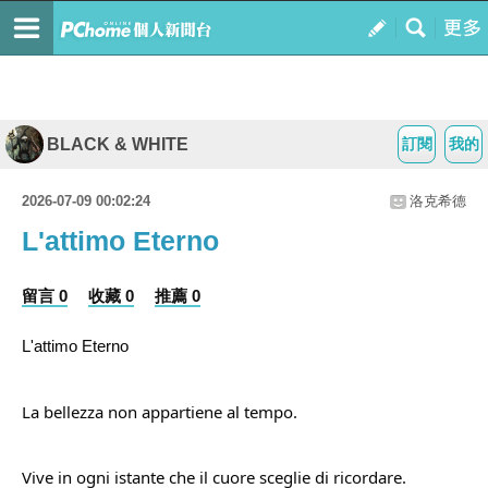
BLACK & WHITE
訂閱
我的
2026-07-09 00:02:24
洛克希德
L'attimo Eterno
留言 0
收藏 0
推薦 0
L'attimo Eterno
La bellezza non appartiene al tempo.
Vive in ogni istante che il cuore sceglie di ricordare.