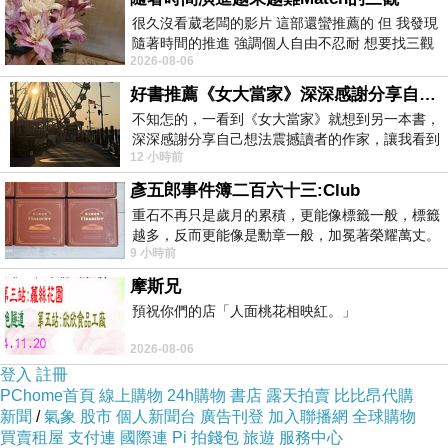
很久沒看葳老闆的影片 這部還蠻推薦的 但 我發現
隨著時間的推進 強調個人自由不忍耐 想要找三觀
2026-08-06
接近的不要說對象 連朋友都超
好書推薦《女大當家》深深感謝分享自己想法震撼讀者的作家，讓我看到不同樣貌的家庭！
不知怎的，一看到《女大當家》就想到另一本書，
深深感謝分享自己想法震撼讀者的作家，讓我看到
12 小時前
不同樣貌的家庭！ 《女大
彥五郎事件簿二百六十三:Club
重石不再只是歲月的累積，更能像標籤一般，標籤
越多，反而更能像是勳章一般，加冕著榮耀萬丈。
9 小時前
習慣一如縱容，成了再難輕輕放下的罪證
摩斯兄
預祝你們的店「人面桃花相映紅。」
2026-08-06
登入
註冊
PChome首頁
線上購物
24h購物
書店
露天拍賣
比比昂代購
新聞
/
氣象
股市
個人新聞台
廣告刊登
加入聯播網
全球購物
買賣租屋
支付連
國際連
Pi 拍錢包
旅遊
服務中心