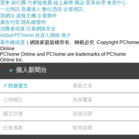
買車
旅行團
汽車險推薦
線上麻將
雜誌
星座命理
會員中心
一元簡訊
直播達人
數位憑證
企業簡訊
買網址
虛擬主機
企業郵件
廣告刊登
隱私權聲明
消費者保護
兒童網路安全
About PChome
投資人聯絡
徵才
著作權保護
｜網路家庭版權所有、轉載必究
‧Copyright PChome
Online
PChome Online and PChome are trademarks of PChome
Online Inc.
個人新聞台
快速發文
最新文章
心情雜記
美食饗宴
藝文欣賞
旅遊玩家
社會萬象
影視娛樂