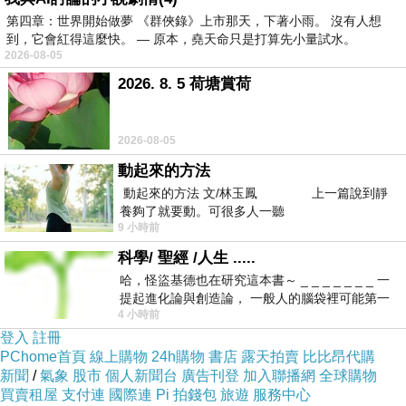
第四章：世界開始做夢 《群俠錄》上市那天，下著小雨。 沒有人想
到，它會紅得這麼快。 — 原本，堯天命只是打算先小量試水。
2026-08-05
2026. 8. 5 荷塘賞荷
2026-08-05
動起來的方法
動起來的方法 文/林玉鳳 上一篇說到靜
養夠了就要動。可很多人一聽
9 小時前
科學/ 聖經 /人生 .....
哈，怪盜基德也在研究這本書～ _ _ _ _ _ _ _ 一
提起進化論與創造論， 一般人的腦袋裡可能第一
4 小時前
時間就有「 進化論很科
登入
註冊
PChome首頁
線上購物
24h購物
書店
露天拍賣
比比昂代購
新聞
/
氣象
股市
個人新聞台
廣告刊登
加入聯播網
全球購物
買賣租屋
支付連
國際連
Pi 拍錢包
旅遊
服務中心