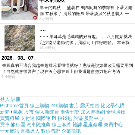
早來的晚秋
早來的晚秋 盛暑在 颱風亂舞的季節裡 下著太陽
雨 立秋來了 清晨的微風 帶著淡淡的秋意襲人 一
2 小時前
下子 又被赤
….
⋯⋯ 羊耳草是毛絨絨的好有趣。 。 八月開始就決
定少協助老師們後，我感到工作好輕鬆。 本來就
18 小時前
不是我的工作啊。 真
2026。08。07。
畫圖真的不適合我越畫越排斥看得懂就好了應該是說如果改天需要用到
了自然就會很厲害了現在沒心思在圖上但我還是會努力把它考過———
7 小時前
登入
註冊
PChome首頁
線上購物
24h購物
書店
露天拍賣
比比昂代購
新聞
/
氣象
股市
個人新聞台
廣告刊登
加入聯播網
全球購物
買賣租屋
支付連
國際連
Pi 拍錢包
旅遊
服務中心
買車
旅行團
汽車險推薦
線上麻將
雜誌
星座命理
會員中心
一元簡訊
直播達人
數位憑證
企業簡訊