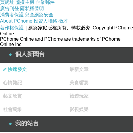
買網址
虛擬主機
企業郵件
廣告刊登
隱私權聲明
消費者保護
兒童網路安全
About PChome
投資人聯絡
徵才
著作權保護
｜網路家庭版權所有、轉載必究
‧Copyright PChome
Online
PChome Online and PChome are trademarks of PChome
Online Inc.
個人新聞台
快速發文
最新文章
心情雜記
美食饗宴
藝文欣賞
旅遊玩家
社會萬象
影視娛樂
我的站台