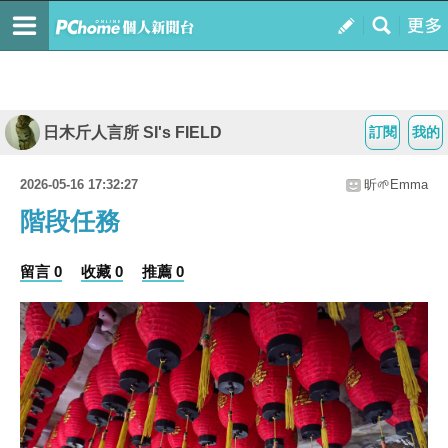
日木斤人言所 SI's FIELD
訂閱
我的
2026-05-16 17:32:27
昕🌱Emma
階段任務
留言 0
收藏 0
推薦 0