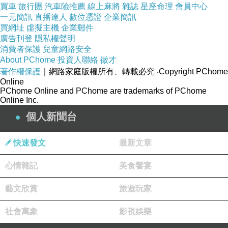
買車
旅行團
汽車險推薦
線上麻將
雜誌
星座命理
會員中心
一元簡訊
直播達人
數位憑證
企業簡訊
買網址
虛擬主機
企業郵件
廣告刊登
隱私權聲明
消費者保護
兒童網路安全
About PChome
投資人聯絡
徵才
著作權保護
｜網路家庭版權所有、轉載必究
‧Copyright PChome
Online
PChome Online and PChome are trademarks of PChome
Online Inc.
個人新聞台
快速發文
最新文章
心情雜記
美食饗宴
藝文欣賞
旅遊玩家
社會萬象
影視娛樂