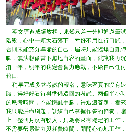
英文導遊成績放榜，果然只差一分即通過筆試
階段，心中一顆大石落下，幸好不用進行口試，
否則未能充分準備的自己，屆時只能臨場自亂陣
腳，無法想像當下無地自容的畫面，就讓我再沉
潛一年，明年的我定會奮力應戰，不給自己任何
藉口。
稍早完成多益考試的報名，意味著真的沒有退
路，得好好看待與準備這回的考試。兩個半小時
的應考時間，不能慌亂手腳，得迅速答題，看來
我只能拼命刷題，訓練自己掌握作答的節奏，賭
上一整個月沒有收入，只為將來有穩定的工作，
不需要勞累體力與耗費時間，開開心心地工作，