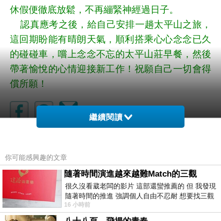
休假便徹底放鬆，不再繃緊神經過日子。
認真應考之後，給自己安排一趟太平山之旅，
這回期盼能有晴朗天氣，順利搭乘心心念念已久
的碰碰車，嚐上念念不忘的太平山莊早餐，然後
帶著愉悅的心情迎接新工作！祝願自己一切會得
償所願！
繼續閱讀
四季之一
上一篇：
你可能感興趣的文章
隨著時間演進越來越難Match的三觀
很久沒看葳老闆的影片 這部還蠻推薦的 但 我發現
隨著時間的推進 強調個人自由不忍耐 想要找三觀
16 小時前
接近的不要說對象 連朋友都超