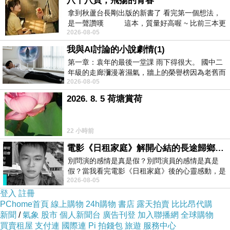
八十八頁，飛揚的青春
拿到秋蘆台長剛出版的新書了 看完第一個想法，
是一聲讚嘆 這本，質量好高喔 ~ 比前三本更
2026-08-05
勝一
我與AI討論的小說劇情(1)
第一章：袁年的最後一堂課 雨下得很大。 國中二
年級的走廊瀰漫著濕氣，牆上的榮譽榜因為老舊而
2026-08-05
微微捲起。 堯禹舜站在辦公室外，手
2026. 8. 5 荷塘賞荷
22 小時前
電影《日租家庭》解開心結的長途歸鄉！能在電影院感受到地理的寬闊和人心的相鄰，真是太棒了！
別問演的感情是真是假？別問演員的感情是真是
假？當我看完電影《日租家庭》後的心靈感動，是
2026-08-05
真的。詮釋的情感觸動了人心，就是真情
登入
註冊
PChome首頁
線上購物
24h購物
書店
露天拍賣
比比昂代購
新聞
/
氣象
股市
個人新聞台
廣告刊登
加入聯播網
全球購物
買賣租屋
支付連
國際連
Pi 拍錢包
旅遊
服務中心