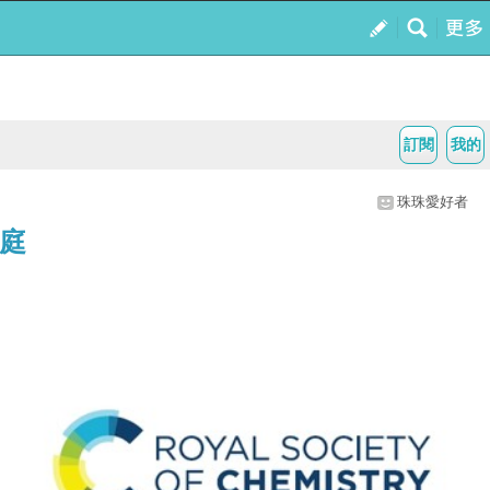
訂閱
我的
珠珠愛好者
庭