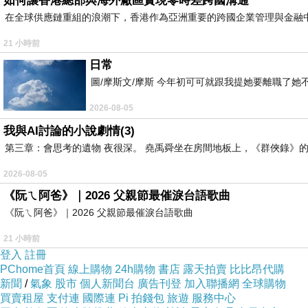
如何讓香港總部與海外廠區實現零時差跨國溝通
在全球供應鏈重組的浪潮下，香港作為亞洲重要的跨國企業管理與金融
我是淨霸產品的小編，我每天都會回覆官方LINE的消息，
很
21 小時前
但當你開始接觸這些客人之後，你會發現，真正困擾他們的
日常
有人被鄰居的煙味困擾。
圖/摩斯文/摩斯 今年初可可就跟我提她要離職了
有人被家人的煙味困擾。
2026-08-05
有人被神桌燒金紙的味道困擾。
我與AI討論的小說劇情(3)
有人甚至因為長期聞煙味，開始影響睡眠、皮膚、生活品質
第三章：會思考的遺物 夜很深。 堯禹舜坐在房間地板上，《群俠錄》的
而這些問題，有一個共通點：
2026-08-05
抽菸的人未必覺得有問題，但聞菸的人卻每天都在忍耐。
《阮ㄟ阿爸》｜2026 父親節最催淚台語歌曲
《阮ㄟ阿爸》｜2026 父親節最催淚台語歌曲
21 小時前
登入
註冊
PChome首頁
線上購物
24h購物
書店
露天拍賣
比比昂代購
新聞
/
氣象
股市
個人新聞台
廣告刊登
加入聯播網
全球購物
買賣租屋
支付連
國際連
Pi 拍錢包
旅遊
服務中心