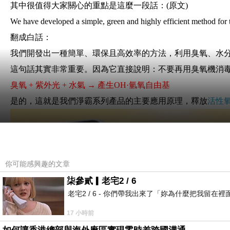
其中很值得大家關心的重點是這麼一段話：(原文)
We have developed a simple, green and highly efficient method for t
翻成白話：
我們開發出一種簡單、環保且高效率的方法，利用臭氧、水分
這句話其實非常重要。因為它直接說明：不要再用臭氧機消
臭氧 + 紫外光 + 水氣 → 產生OH·氫氧自由基
是的，這就是我們淨霸系列產品的主要應用原理，釋放
活性
你可能感興趣的文章
柒參貳▎老宅2 / 6
老宅2 / 6 - 你們帶我出來了「妳為什麼把我
17 小時前