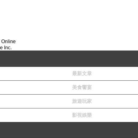
 Online
 Inc.
最新文章
美食饗宴
實客人留言，可以找看看有沒有跟您的情況相同的！
旅遊玩家
影視娛樂
這些是他親自跟我們分享的。
bile01 做功課。最後才找到我們。