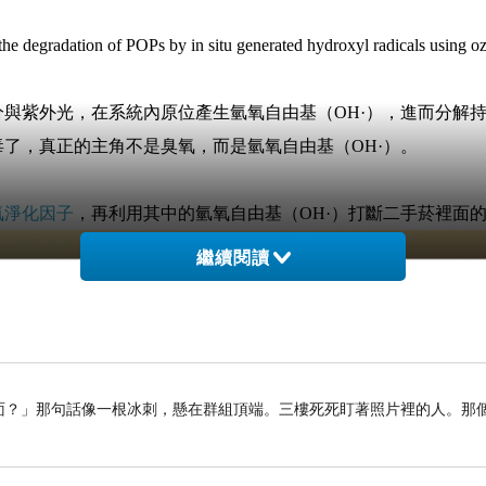
he degradation of POPs by in situ generated hydroxyl radicals using ozo
與紫外光，在系統內原位產生氫氧自由基（OH·），進而分解持久
毒了，真正的主角不是臭氧，而是
氫氧自由基（OH·）
。
氧淨化因子
，再利用其中的
氫氧自由基（OH·）打斷二手菸裡面
繼續閱讀
留在裡面？」那句話像一根冰刺，懸在群組頂端。三樓死死盯著照片裡的人。那