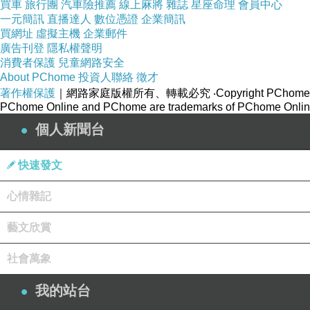
買車
旅行團
汽車險推薦
線上麻將
雜誌
星座命理
會員中心
一元簡訊
直播達人
數位憑證
企業簡訊
買網址
虛擬主機
企業郵件
廣告刊登
隱私權聲明
消費者保護
兒童網路安全
About PChome
投資人聯絡
徵才
著作權保護
｜網路家庭版權所有、轉載必究
‧Copyright PChome
PChome Online and PChome are trademarks of PChome Online
個人新聞台
快速發文
心情雜記
上面的截圖都是MOMO的頁面摘錄下來的，是真
藝文欣賞
「家裡有小孩，但家人有抽菸習慣」
社會萬象
上面第一則留言的客人有加入我們的官方LINE，
他說：家人有在廁所抽菸的習慣，家裡又有小孩。
我的站台
後來他自己上網查資料、比較許多品牌。甚至還到 Mo