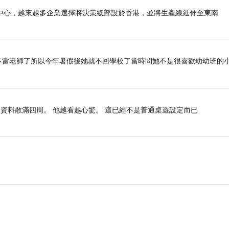
中心，越來越多企業選擇將決策總部設於香港，並將生產線延伸至東南
多人以為二手菸只是聞到臭味而已。
，其實從來不只是味道。
她不當老師了所以今年暑假後她就不回學校了當時問她不是很喜歡幼幼班的
。
資料散滿四周。 他越看越心驚。 這已經不是普通桌遊設定而已