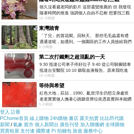
但其他同事老是喜歡待在公司懶死不走的樣子，
很久沒看葳老闆的影片 這部還蠻推薦的 但 我發現
隨著時間的推進 強調個人自由不忍耐 想要找三觀
好像是不想回家才留在這的感覺。
18 小時前
接近的不要說對象 連朋友都超
再來
東灣踏青
前幾天，因為人手不足，被要求去一位老屁股同
「了兒」的賞花閣。回秋天。 那些毛毛蟲還有禮
遇通道呢，如遇到。一個園區的工作人員撿給我們
事那一組幫忙。
8 小時前
細賞。
老屁股跟我大概講了一下我要幹嘛
第二次打鐵劑之超混亂的一天
但因為無法那麼快消化她剛講完的，
9:30 抵達公司車子停好位子 9:40 從公司騎腳踏車
結果不懂，問她
抵達台安醫院 10:10 聽取血液報告。原來我吃進
19 小時前
去的 B12 彌可保並非沒有吸收而是超
結果他媽的，把我像個小學生來罵那樣
等待與希望
拜託！某程度上我是來“幫”你，老娘我不幹，你
紅色大地，莊喆，1990。亂世浮生仍想立身處世
他媽的自己一個做到死！
老老實實做人撫著心跳聽音辨位依憑直覺與本能鑽
所以有時候，真的很不懂，大家都是同事，講話
5 小時前
向裂隙的亮處探索另一個心聲另一個共鳴的
登入
註冊
客氣一點有那麼難嗎
?
！
PChome首頁
線上購物
24h購物
書店
露天拍賣
比比昂代購
以前看到老闆在會議上，自我陶醉的在大笑的時
新聞
/
氣象
股市
個人新聞台
廣告刊登
加入聯播網
全球購物
買賣租屋
支付連
國際連
Pi 拍錢包
旅遊
服務中心
候，我注意到台下大部份同事的表情都是僵硬