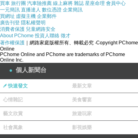
買車
旅行團
汽車險推薦
線上麻將
雜誌
星座命理
會員中心
的，完全擠不出一點笑容出來
一元簡訊
直播達人
數位憑證
企業簡訊
買網址
虛擬主機
現在我慢慢體會到當中原因
企業郵件
廣告刊登
隱私權聲明
也許他們跟我想的一樣
消費者保護
兒童網路安全
在這種工作環境下，看著這公司的爛制度，奇奇
About PChome
投資人聯絡
徵才
著作權保護
｜網路家庭版權所有、轉載必究
‧Copyright PChome
怪怪的同事，誰還笑得出來！
Online
我真想快點找到更好的工作，快點走人！！
PChome Online and PChome are trademarks of PChome
Online Inc.
ＰＬＥＡＳＥ！
個人新聞台
快速發文
最新文章
心情雜記
美食饗宴
藝文欣賞
旅遊玩家
社會萬象
影視娛樂