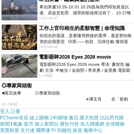
希伯來書10:26-10:31 10:26因為我們得知真道以
私欲和心境的影響與干擾的。在如今人心浮躁和物欲橫流
後、若故意犯罪、贖罪的祭就再沒有了． 10:27惟
的人際交往中，如果不能正確對待自己，缺乏自律意識，
2026-08-07
有戰懼等候審判和那燒滅眾敵人的烈火
就很容易受權、錢、色、欲的誘惑和腐蝕，沉湎其中而不
工作上官印相生的柔順智慧 | 命理知識
你現在的退讓，是看懂局勢後的選擇，還是害怕衝
能自拔，以至釀成許多人生的苦果。這在現實中是不乏其
突的自我委屈 印星——包容、沉得住氣 懂得退
例的。
2026-08-06
一步觀察，不會
電影眼眸2026 Eyes 2026 movie
從另一層面上講，自知無知才求知，自知無畏才拼
電影眼眸2026 Eyes 2026 movie 導演: 廉智浩 編
劇 主演: 申敏兒 / 金南熙 / 李承勇 / 金英雅 電影眼
搏。好說己長便是短，自知己短便是長。自知度愈高，求
6 小時前
眸2026描述攝影師徐珍因遺
知欲愈強。學然後知不足，知然後更求知。掌握的東西越
◎專家與頭銜
多，越感到自己學識的短淺。知無止境學無涯。因此，自
■寓言故事 ◎專家與頭銜
⊕潘文良 在「新創
知之明是求知的不竭動力，求知是自知之明的昇華。自知
19 小時前
之谷」裡——
之明通過求知改變自己的無知無識，也是使自己達到自尊
登入
註冊
PChome首頁
線上購物
24h購物
書店
露天拍賣
比比昂代購
自重、自律自信，進而自立自強自如人生境界的基礎。
新聞
/
氣象
股市
個人新聞台
廣告刊登
加入聯播網
全球購物
買賣租屋
支付連
國際連
Pi 拍錢包
旅遊
服務中心