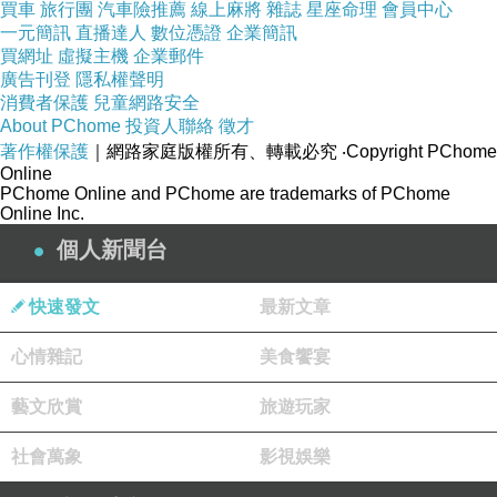
買車
旅行團
汽車險推薦
線上麻將
雜誌
星座命理
會員中心
一元簡訊
直播達人
數位憑證
企業簡訊
買網址
虛擬主機
企業郵件
廣告刊登
隱私權聲明
消費者保護
兒童網路安全
About PChome
投資人聯絡
徵才
著作權保護
｜網路家庭版權所有、轉載必究
‧Copyright PChome
Online
PChome Online and PChome are trademarks of PChome
Online Inc.
個人新聞台
快速發文
最新文章
心情雜記
美食饗宴
藝文欣賞
旅遊玩家
社會萬象
影視娛樂