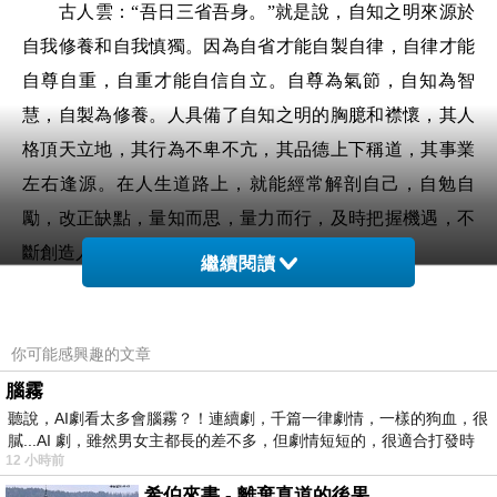
古人雲：“吾日三省吾身。”就是說，自知之明來源於
自我修養和自我慎獨。因為自省才能自製自律，自律才能
自尊自重，自重才能自信自立。自尊為氣節，自知為智
慧，自製為修養。人具備了自知之明的胸臆和襟懷，其人
格頂天立地，其行為不卑不亢，其品德上下稱道，其事業
左右逢源。在人生道路上，就能經常解剖自己，自勉自
勵，改正缺點，量知而思，量力而行，及時把握機遇，不
斷創造人生的輝煌。
繼續閱讀
自知之明與自知不明一字之差，兩種結果。自知不明
你可能感興趣的文章
的人往往昏昏然，瓢飄然，忘乎所以，看不到問題，擺不
腦霧
正位置，找不准人生的支點，駕馭不好人生命運之舟。自
聽說，AI劇看太多會腦霧？！連續劇，千篇一律劇情，一樣的狗血，很
知之明關鍵在“明”字，對自己明察秋毫，瞭若指掌，因而
膩...AI 劇，雖然男女主都長的差不多，但劇情短短的，很適合打發時
遇事能審時度勢，善於趨利避害，很少有挫折感，其預期
12 小時前
值就會更高，人生道路也會更順暢。同時，自之不明是受
希伯來書 - 離棄真道的後果