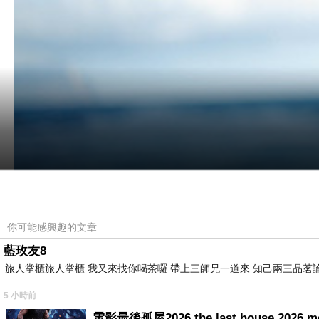
你可能感興趣的文章
藍玫友8
旅人掌櫃旅人掌櫃 我又來找你喝茶囉 帶上三師兄一道來 知己兩三品茗
5 小時前
電影最後孤屋2026 the last house 2026 m