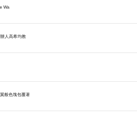
ee Wa
化創辦人高希均教
羽翼般色塊包覆著