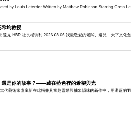
寫的
第一篇文
 by Louis Leterrier Written by Matthew Robinson Starring Greta L
發現時間真的過得好快
一眨眼
高希均教授
這個報台也有十年了
 HBR 社長楊瑪利 2026.08.06 我最敬愛的老闆、遠見．天下文
還記得十年前的自己
處於特別無助與傷心
心中那些又疼又痛的脆弱
，還是你的故事？——藏在藍色裡的希望與光
想找一個地方
」 當代藝術家盧嵐新在此幅兼具童趣靈動與抽象韻味的新作中，用湛藍的
好好地說出來
好好把那些委屈與難受
隨著眼淚一併暢快地流出