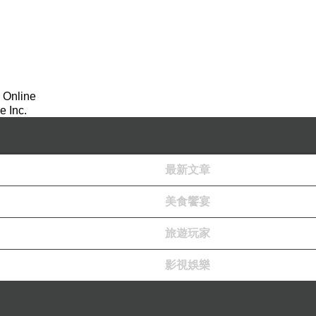
於是
在2016年6月5日那天
我申請了這個新報台
 Online
 Inc.
原本報台的名稱
我已忘記是什麼了
而前幾年的某一天
最新文章
我把報台的名稱改成了
美食饗宴
Let your conscience be your guide
旅遊玩家
（讓你的良知成為你的人生指引）
影視娛樂
這句話
是我這幾年