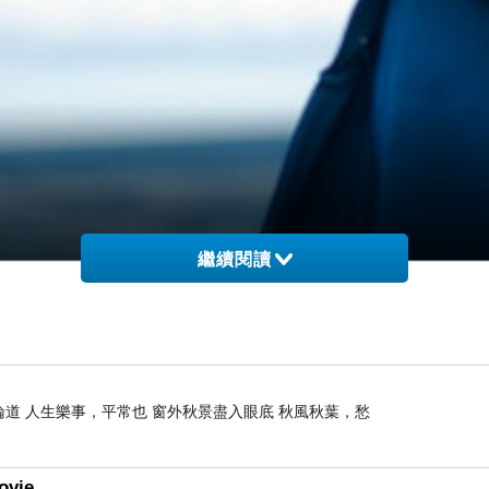
繼續閱讀
論道 人生樂事，平常也 窗外秋景盡入眼底 秋風秋葉，愁
在寫這篇文前
特別去看了在這個報台
ovie