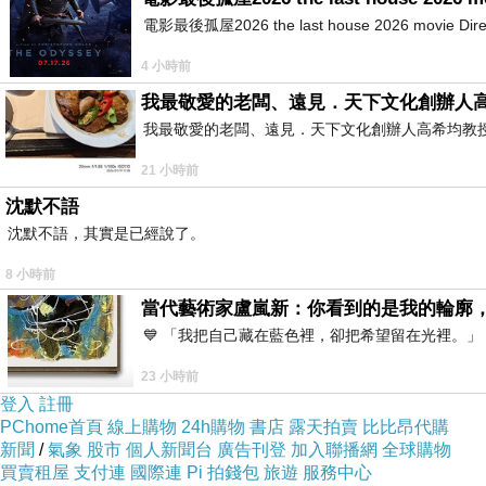
電影最後孤屋2026 the last house 2026 movie Directed
4 小時前
我最敬愛的老闆、遠見．天下文化創辦人
我最敬愛的老闆、遠見．天下文化創辦人高希均教授 遠見
21 小時前
沈默不語
沈默不語，其實是已經說了。
8 小時前
當代藝術家盧嵐新：你看到的是我的輪廓
💙 「我把自己藏在藍色裡，卻把希望留在光裡。
23 小時前
登入
註冊
PChome首頁
線上購物
24h購物
書店
露天拍賣
比比昂代購
新聞
/
氣象
股市
個人新聞台
廣告刊登
加入聯播網
全球購物
買賣租屋
支付連
國際連
Pi 拍錢包
旅遊
服務中心