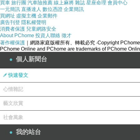
買車
旅行團
汽車險推薦
線上麻將
雜誌
星座命理
會員中心
一元簡訊
直播達人
數位憑證
企業簡訊
買網址
虛擬主機
企業郵件
廣告刊登
隱私權聲明
消費者保護
兒童網路安全
About PChome
投資人聯絡
徵才
著作權保護
｜網路家庭版權所有、轉載必究
‧Copyright PChome
PChome Online and PChome are trademarks of PChome Online
個人新聞台
快速發文
心情雜記
藝文欣賞
社會萬象
我的站台