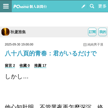
秋蘆雅集
訂閱
我的
2025-09-30 19:00:00
純純男子漢
八十八頁的青春：君がいるだけで
留言 2
收藏 0
推薦 17
しかし…
他心知肚明，不管黑夜再怎麼深沉，終