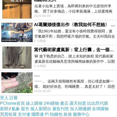
拉著小拉車上賣場，為即將到來的中元節預作準
八十八頁的青春：LINDA
下一篇：
備。 買了好多物品，小拉車裝滿滿，上頭還堆兩
2026-08-09
紙箱。 雖辛苦了點，這點程度我一個人搬
AI葛蘭婚後復出作〈教我如何不想她〉 #戀上老電影 #葛蘭 #粟子
「我1961年結婚，還沒有小孩時我覺得很悶，連
空氣都不對；我想呼吸片場的空氣。丈夫叫我回去
2 小時前
試試看……拍了〈教我如何不想她〉（1963
當代藝術家盧嵐新：背上行囊，去一個沒有人認識你的地方——看風景，也遇見渴望出發的自己
🎒 放下熟悉的自己，踏上未知的旅程 當代藝術家
路痕
盧嵐新在此幅極具意境與極簡線條的新作中，以顆
5 小時前
粒感豐富的灰綠粗糙背景，搭配凝練且具
2025-10-02 09:33:19
哈哈
….
《銀河英雄傳說》我也有看。
⋯⋯ 。 這兩天假期雖然有風雨，但心境是如圖一
日本人寫的太空科幻小說跟西方的真的是差很多，
樣。 能好好休息、吃喝睡覺.... 真是太好了！ 回想
尤其把雙方對戰的戰略成為小說情節的重點...
2026-08-09
起來，以前根本就很難有這
登入
註冊
版主回應
PChome首頁
線上購物
24h購物
書店
露天拍賣
比比昂代購
銀英傳我看了三次
新聞
/
氣象
股市
個人新聞台
廣告刊登
加入聯播網
全球購物
高中看動畫／大學看漫畫／出社會後看小說
買賣租屋
支付連
國際連
Pi 拍錢包
旅遊
服務中心
不同時期會有不同的體悟