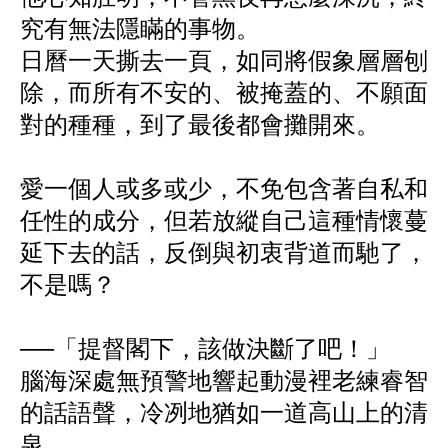
究有無法隱瞞的事物。
日曆一天撕去一頁，如同將假象層層刨
除，而所有不安的、被掩蓋的、不願面
對的種種，到了最後都會攤開來。
愛一個人或多或少，不免包含著自私和
任性的成分，但若放縱自己這種情懷蔓
延下去的話，反倒與初衷背道而馳了，
不是嗎？
──「提督閣下，該做決斷了吧！」
腦海深處無預警地響起動漫裡老練睿智
的話語聲，冷冽地猶如一道高山上的清
泉。