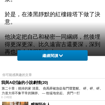
於是，在漆黑靜默的紅樓鐘塔下做了決
意。
他決定把自己和秘密一同綑綁，然後埋
得更深更深、比久遠宙古還要深，深到
再也沒人找得到為止……
繼續閱讀
你可能感興趣的文章
我與AI討論的小說劇情(20)
第二十章：燒掉的家 清晨。 堯禹舜被急促敲門聲驚醒。 砰、砰、砰。
力道大得不像平常的陳靜。 — 他猛地坐起。 房門一打
8 小時前
八十八頁的青春：Dangerous
上一篇：
感謝陌生人