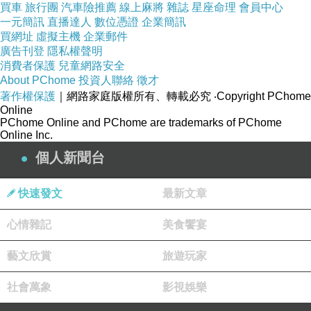
買車
旅行團
汽車險推薦
線上麻將
雜誌
星座命理
會員中心
誠然，民主並不完美
一元簡訊
直播達人
數位憑證
企業簡訊
但是當比克古提督在生命的最後舉杯－－
買網址
虛擬主機
企業郵件
廣告刊登
隱私權聲明
自由萬歲！民主萬歲！
消費者保護
兒童網路安全
About PChome
投資人聯絡
徵才
著實令人動容啊~~
著作權保護
｜網路家庭版權所有、轉載必究
‧Copyright PChome
2025-10-03 23:03:29
Online
PChome Online and PChome are trademarks of PChome
Online Inc.
秋天
個人新聞台
2025-10-01 22:48:01
題外話 ... 看到「提督閣下，該做決斷了吧！」
快速發文
最新文章
莫名想到《銀河英雄傳說》的楊威利 / 萊因哈特
(別理我，突發奇想而已 ... 哈哈哈)
心情雜記
美食饗宴
版主回應
藝文欣賞
旅遊玩家
你猜得沒錯唷~~
這部充滿東洋風
社會萬象
影視娛樂
是我很珍惜的一段過往
彩蛋埋得不少