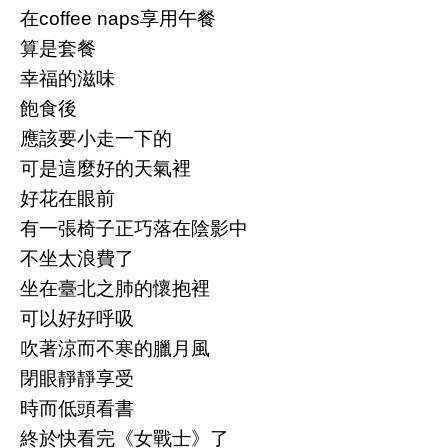
在coffee naps享用午餐
算是套餐
幸福的滋味
飽食後
應該要小走一下的
可是這麼好的天氣裡
好花在眼前
有一張椅子正巧落在陰影中
不坐太浪費了
坐在臺北之肺的懷抱裡
可以好好呼吸
吹著涼而不寒的臘月風
閉眼靜靜享受
時而低頭看書
終於快看完《女戰士》了