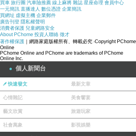
買車
旅行團
汽車險推薦
線上麻將
雜誌
星座命理
會員中心
一元簡訊
直播達人
數位憑證
企業簡訊
買網址
虛擬主機
企業郵件
廣告刊登
隱私權聲明
消費者保護
兒童網路安全
About PChome
投資人聯絡
徵才
著作權保護
｜網路家庭版權所有、轉載必究
‧Copyright PChome
Online
PChome Online and PChome are trademarks of PChome
Online Inc.
個人新聞台
快速發文
最新文章
心情雜記
美食饗宴
藝文欣賞
旅遊玩家
社會萬象
影視娛樂