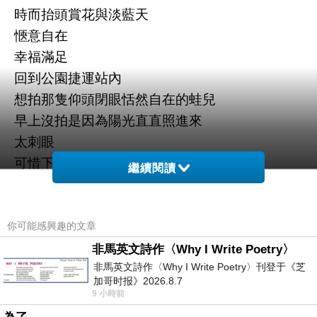
時而抬頭賞花與淡藍天
愜意自在
幸福滿足
回到公園捷運站內
想拍那隻仰頭閉眼恬然自在的蛙兒
早上沒拍是因為陽光直直照進來
太刺眼
可惜下午的人比早上還多更多
繼續閱讀
不過陽光還是很好
回程出了頂溪捷運站
打算走二十分鐘回家
你可能感興趣的文章
看到臺灣銀行外面大概有近百人在排隊準備換新
非馬英文詩作〈Why I Write Poetry〉
非馬英文詩作〈Why I Write Poetry〉刊登于《芝
鈔
加哥时报》2026.8.7
有沒有更經濟的方法
9 小時前
不要浪費大家這麼多的時間呢？