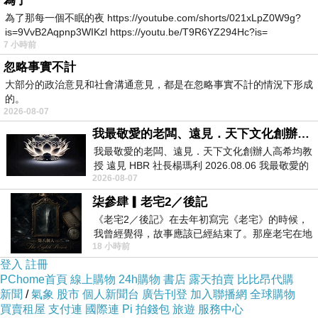
為了
為了那每一個不眠的夜 https://youtube.com/shorts/021xLpZ0W9g?
is=9VvB2Aqpnp3WIKzl https://youtu.be/T9R6YZ294Hc?is=
7 小時前
忽略事實不計
大部分的政治意見和社會溝通意見，都是在忽略事實不計的情況下形成
的。
2026-08-07
我最敬愛的老闆、遠見．天下文化創辦人高希均教授
我最敬愛的老闆、遠見．天下文化創辦人高希均教
授 遠見 HBR 社長楊瑪利 2026.08.06 我最敬愛的
2026-08-07
老闆、遠見．天下文化創辦人高希均教
柒參肆▎老宅2／後記
《老宅2／後記》在去年初寫完《老宅》的時候，
我曾經覺得，故事應該已經結束了。那座老宅在地
18 小時前
震中倒塌，七個人終於離開那片黑暗，
登入
註冊
PChome首頁
線上購物
24h購物
書店
露天拍賣
比比昂代購
新聞
/
氣象
股市
個人新聞台
廣告刊登
加入聯播網
全球購物
買賣租屋
支付連
國際連
Pi 拍錢包
旅遊
服務中心