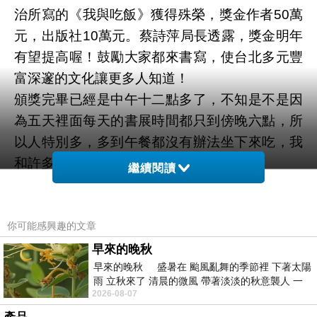
治所寫的《我與吃飯》獲得殊榮，獎金作者50萬
元，出版社10萬元。蔡詩萍局長透露，獎金明年
有望提高喔！鼓勵大家都來書寫，使台北多元豐
富深邃的文化讓更多人知道！
頒獎完畢已經是中午十二點多了，不知是不是因
為五天裡面每天的書展時間都只到傍晚六點，所
以人特別多，多到午餐都沒有辦法坐下來吃，我
和許多人就都站著吃午餐。
繼續閱讀
吃完午餐又點了一杯烏龍奶蓋，這杯飲料讓我懷
念起得正的焙烏龍奶蓋。這時竟然遇到以前的學
生，小聊了一下。他是去那兒做觀察研究工作
你可能感興趣的文章
的，真是青年才俊！接著我就開始買書了，原本
早來的晚秋
早來的晚秋 盛暑在 颱風亂舞的季節裡 下著太陽
想說買一本就好，結果是買了五本，雖然書很
雨 立秋來了 清晨的微風 帶著淡淡的秋意襲人 一
重，但是還是有大豐收的喜悅感！
2026-08-07
下子 又被赤
下午在主題廣場聽了兩場分享，分別是：