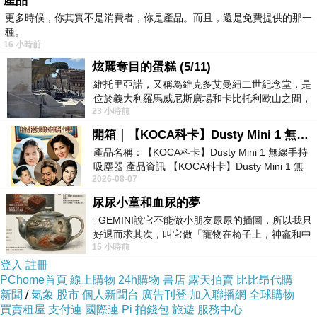
產品
時代的回聲：影像如何重述台灣的大時代
更多時候，你其實不是消費者，你是產品。而且，還是免費提供的那一
種。
由王傳宗、湯昇榮兩位導演和牽猴子公司的共同
16 小時前
創辦人王師一起分享。
炫麗奪目的蛋糕 (5/11)
時報出版社主辦的吉本芭娜娜新書分享，由時報
維托里亞諾，又稱為維克多艾曼紐二世紀念堂，是
位於義大利羅馬威尼斯廣場和卡比托利歐山之間，
董事長訪問吉本芭娜娜與曾寶儀。內容頗爲療
23 小時前
用以紀念統一義大利統一後的的第一位國
癒。可惜因為書展時間只到六點，無法簽書。幸
開箱｜【KOCA科卡】Dusty Mini 1 無線手持吸塵器
好我帶去的書《廚房》很小一本，不重。不過新
產品名稱：【KOCA科卡】Dusty Mini 1 無線手持
買的書真的一直抱著，用提的感覺很重！
吸塵器 產品資訊 【KOCA科卡】Dusty Mini 1 無
2026-08-07
線手持吸塵器評語： 能吸、能吹兼具兩
尿尿小童和血尿的夢
↑GEMINI說它不能做小朋友尿尿的插圖，所以我只
好退而求其次，叫它做「寵物在椅子上，神龕和中
15 小時前
年人臉孔」的畫了。 六月底
登入
註冊
PChome首頁
線上購物
24h購物
書店
露天拍賣
比比昂代購
新聞
/
氣象
股市
個人新聞台
廣告刊登
加入聯播網
全球購物
買賣租屋
支付連
國際連
Pi 拍錢包
旅遊
服務中心