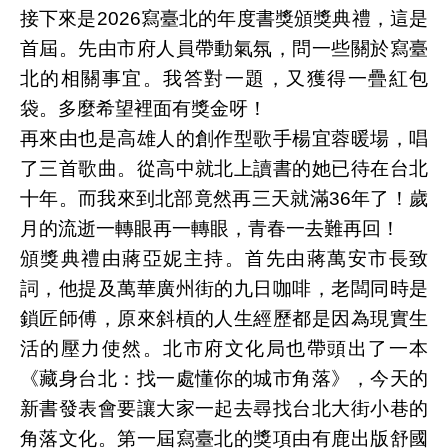
接下來是2026寫臺北的年度書獎頒獎典禮，這是
首屆。先由市府人員帶動氣氛，問一些關於寫臺
北的相關事宜。我答對一題，又獲得一疊紅包
袋。多麼希望裡面有獎金呀！
再來由也是高雄人的創作型歌手楊宜蓉暖場，唱
了三首歌曲。從高中就北上讀書的她已待在台北
十年。而我來到北部竟然再三天就滿36年了！歲
月的流逝一轉眼再一轉眼，青春一去難再回！
頒獎典禮由蔣亞妮主持。首先由蔣萬安市長致
詞，他提及萬華廣州街的九日咖啡，老闆同時是
鎖匠師傅，原來斜槓的人生經歷都是因為現實生
活的壓力使然。北市府文化局也帶頭出了一本
《藏身台北：找一處懂你的城市角落》，今天的
新書發表會要讓大家一起去尋找台北大街小巷的
角落文化。第一屆寫臺北的獎項由有鹿出版舒國