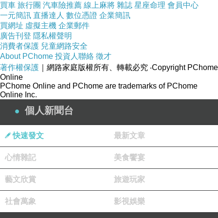
買車
旅行團
汽車險推薦
線上麻將
雜誌
星座命理
會員中心
一元簡訊
直播達人
數位憑證
企業簡訊
買網址
虛擬主機
企業郵件
廣告刊登
隱私權聲明
消費者保護
兒童網路安全
About PChome
投資人聯絡
徵才
著作權保護
｜網路家庭版權所有、轉載必究
‧Copyright PChome
Online
PChome Online and PChome are trademarks of PChome
Online Inc.
個人新聞台
快速發文
最新文章
心情雜記
美食饗宴
藝文欣賞
旅遊玩家
社會萬象
影視娛樂