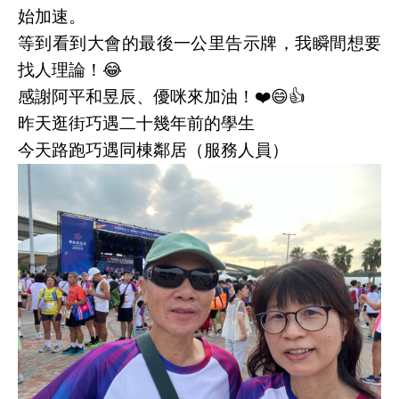
始加速。
等到看到大會的最後一公里告示牌，我瞬間想要
找人理論！😂
感謝阿平和昱辰、優咪來加油！❤️😄👍
昨天逛街巧遇二十幾年前的學生
今天路跑巧遇同棟鄰居（服務人員）