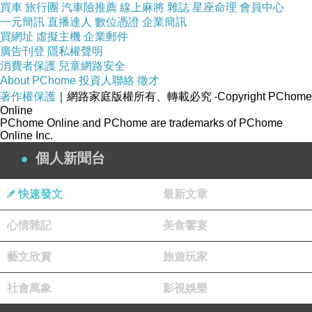
買車
旅行團
汽車險推薦
線上麻將
雜誌
星座命理
會員中心
一元簡訊
直播達人
數位憑證
企業簡訊
買網址
虛擬主機
企業郵件
廣告刊登
隱私權聲明
消費者保護
兒童網路安全
About PChome
投資人聯絡
徵才
著作權保護
｜網路家庭版權所有、轉載必究
‧Copyright PChome
Online
PChome Online and PChome are trademarks of PChome
Online Inc.
個人新聞台
快速發文
最新文章
心情雜記
美食饗宴
藝文欣賞
旅遊玩家
社會萬象
影視娛樂