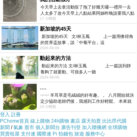
今天早上去拿活動假了拖了好幾天囉~~禮拜一去
人太多了改今天早上八點結果阿姊昨晚說要我八點
17 小時前
去西螺農會~回到莿桐都8點半多了
新加坡的45天
新加坡的45天 文/林玉鳳 上一篇用佛得角
的世界盃故事，談「中葡平台」這
2026-08-06
動起來的方法
動起來的方法 文/林玉鳳 上一篇說到靜
養夠了就要動。可很多人一聽
2026-08-06
….
⋯⋯ 羊耳草是毛絨絨的好有趣。 。 八月開始就決
定少協助老師們後，我感到工作好輕鬆。 本來就
10 小時前
不是我的工作啊。 真
登入
註冊
PChome首頁
線上購物
24h購物
書店
露天拍賣
比比昂代購
新聞
/
氣象
股市
個人新聞台
廣告刊登
加入聯播網
全球購物
買賣租屋
支付連
國際連
Pi 拍錢包
旅遊
服務中心