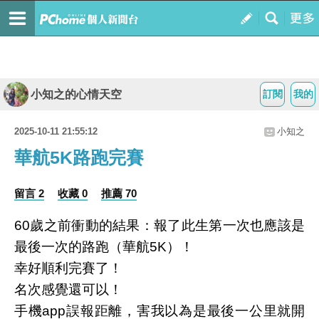
小知之的心情天空
訂閱
我的
2025-10-11 21:55:12
小知之
華航5K路跑完賽
留言 2
收藏 0
推薦 70
60歲之前衝動的結果：報了此生第一次也應該是
最後一次的路跑（華航5K）！
幸好順利完賽了！
名次感覺還可以！
手機app誤報距離，害我以為是最後一公里就開