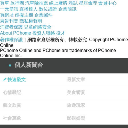
買車
旅行團
汽車險推薦
線上麻將
雜誌
星座命理
會員中心
一元簡訊
直播達人
數位憑證
企業簡訊
買網址
虛擬主機
企業郵件
廣告刊登
隱私權聲明
消費者保護
兒童網路安全
About PChome
投資人聯絡
徵才
著作權保護
｜網路家庭版權所有、轉載必究
‧Copyright PChome
Online
PChome Online and PChome are trademarks of PChome
Online Inc.
個人新聞台
快速發文
最新文章
心情雜記
美食饗宴
藝文欣賞
旅遊玩家
社會萬象
影視娛樂