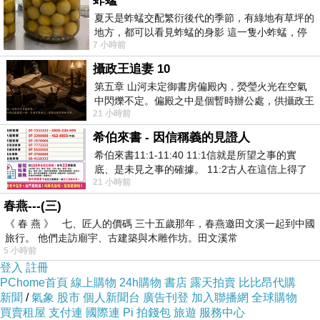
蚱蜢
夏天是蚱蜢交配繁衍後代的季節，有綠地有草坪的
地方，都可以看見蚱蜢的身影 這一隻小蚱蜢，停
7 小時前
在車頂上，怎麼樣小心驅趕，都無動
攝政王追妻 10
第五章 山河未定御書房偏殿內，熒瑩火光在空氣
中閃爍不定。偏殿之中是個暫時辦公處，供攝政王
21 小時前
於皇宮內廷裡處理公務已然很多年。房內
希伯來書 - 因信稱義的見證人
希伯來書11:1-11:40 11:1信就是所望之事的實
底、是未見之事的確據。 11:2古人在這信上得了
21 小時前
美好的證據。 11:3我們因着信、就知道
春燕---(三)
《 春 燕 》 七、匠人的價碼 三十五歲那年，春燕邀田文溪一起到中國
旅行。 他們走訪廟宇、古建築與木雕作坊。田文溪常
5 小時前
登入
註冊
PChome首頁
線上購物
24h購物
書店
露天拍賣
比比昂代購
新聞
/
氣象
股市
個人新聞台
廣告刊登
加入聯播網
全球購物
買賣租屋
支付連
國際連
Pi 拍錢包
旅遊
服務中心