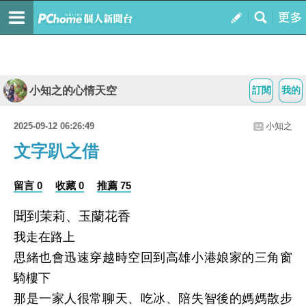
小知之的心情天空
訂閱
我的
2025-09-12 06:26:49
小知之
文字趴之借
留言 0
收藏 0
推薦 75
聞到茉莉、玉蘭花香
我走在路上
思緒也會迅速穿越時空回到高雄小港娘家的三角窗
騎樓下
那是一家人很常聊天、吃冰、陪失智後的媽媽散步