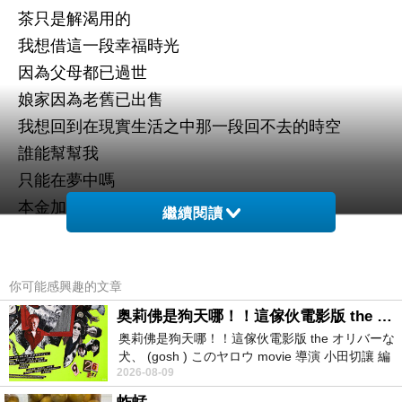
茶只是解渴用的
我想借這一段幸福時光
因為父母都已過世
娘家因為老舊已出售
我想回到在現實生活之中那一段回不去的時空
誰能幫幫我
只能在夢中嗎
本金加利息是什麼呢
繼續閱讀
一段消失許久卻常縈繞在心頭的歡樂幸福時光是我
好想重溫的
你可能感興趣的文章
感謝三樓主辦❤️
奥莉佛是狗天哪！！這傢伙電影版 the オリバーな犬、 (gosh ) このヤロウ movie
奥莉佛是狗天哪！！這傢伙電影版 the オリバーな
犬、 (gosh ) このヤロウ movie 導演 小田切讓 編
2026-08-09
劇: 小田切讓 主演: 小田切讓