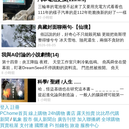
三輪車的電池發不起來了又要用充電方式看看也
111年的樣子汽車的是112年乾脆換新的好了~一樣
20 小時前
在阿炮電池買的漲了一百多塊吧
典藏封面聊兩句-【仙境】
俗話說的好，好奇心不只能殺死貓 更能把衛斯理
整得慘兮兮 冰天雪地、險死還生，兩個不貪財的
2026-08-05
人尋什麼寶？ 人家追尋愛情還
我與AI討論的小說劇情(14)
第十四章：炎王降臨 夜裡。 天堂工作室只剩冷氣低鳴。 堯禹舜坐在螢
幕前，盯著DreamSeed不停跳動的資料流。 門忽然被推開。 堯天
8 小時前
科學/ 聖經 /人生 .....
哈，怪盜基德也在研究這本書～ _ _ _ _ _ _ _ 一
提起進化論與創造論， 一般人的腦袋裡可能第一
1 小時前
時間就有「 進化論很科
登入
註冊
PChome首頁
線上購物
24h購物
書店
露天拍賣
比比昂代購
新聞
/
氣象
股市
個人新聞台
廣告刊登
加入聯播網
全球購物
買賣租屋
支付連
國際連
Pi 拍錢包
旅遊
服務中心