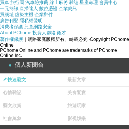
買車
旅行團
汽車險推薦
線上麻將
雜誌
星座命理
會員中心
一元簡訊
直播達人
數位憑證
企業簡訊
買網址
虛擬主機
企業郵件
廣告刊登
隱私權聲明
消費者保護
兒童網路安全
About PChome
投資人聯絡
徵才
著作權保護
｜網路家庭版權所有、轉載必究
‧Copyright PChome
Online
PChome Online and PChome are trademarks of PChome
Online Inc.
個人新聞台
快速發文
最新文章
心情雜記
美食饗宴
藝文欣賞
旅遊玩家
社會萬象
影視娛樂