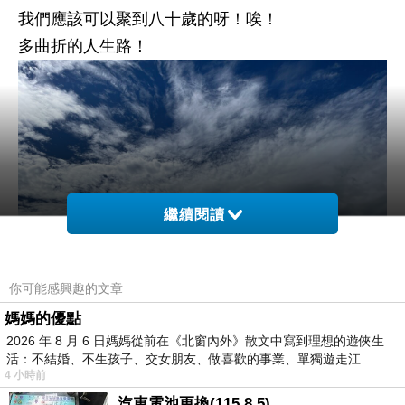
我們應該可以聚到八十歲的呀！唉！
多曲折的人生路！
繼續閱讀
你可能感興趣的文章
媽媽的優點
2026 年 8 月 6 日媽媽從前在《北窗內外》散文中寫到理想的遊俠生
活：不結婚、不生孩子、交女朋友、做喜歡的事業、單獨遊走江
4 小時前
湖⋯⋯，
汽車電池更換(115.8.5)