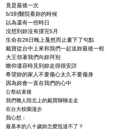
竟是最後一次
5/3到醫院看妳的時候
以為還有一些時日
沒想到妳沒有撐完5月
生命在28日晚上戛然而止畫下了句點
戴寶從台中上來和我們一起送妳最後一程
大王領著我們向妳拜別
瞻仰遺容時見到妳走得很安詳
希望妳的家人不要傷心太久不要傷身
因為妳會一直在我們的心中
公祭結束後
我們幾人陪北上的戴寶聊聊走走
在台大校園漫步
我心想：
最基本的八十歲妳怎麼抵達不了？