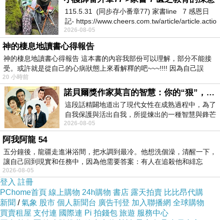
115.5.31 (同步存小番章77) 家書line 7 感恩日
記- https://www.cheers.com.tw/article/article.actio
2026-08-05
神的棲息地讀書心得報告
神的棲息地讀書心得報告 這本書的內容我部份可以理解，部分不能接
受。或許就是從自己的心病狀態上來看解釋的吧~~~!!!! 因為自己誤
20 小時前
諾貝爾獎作家莫言的智慧：你的“狠”，才是最好的自我保護
這段話精闢地道出了現代女性在成熟過程中，為了
自我保護與活出自我，所提煉出的一種智慧與鋒芒
2026-08-05
的平衡。 核心解讀與看法
阿我阿龍 54
五分鐘後，龍疆走進淋浴間，把水調到最冷。他想洗個澡，清醒一下，
讓自己回到現實和任務中，因為他需要答案：有人在追殺他和緋忘
2026-08-05
登入
註冊
PChome首頁
線上購物
24h購物
書店
露天拍賣
比比昂代購
新聞
/
氣象
股市
個人新聞台
廣告刊登
加入聯播網
全球購物
買賣租屋
支付連
國際連
Pi 拍錢包
旅遊
服務中心