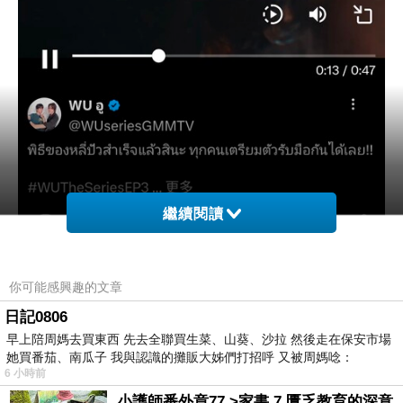
繼續閱讀
你可能感興趣的文章
受到驚嚇隨便截個圖🥲
日記0806
但是這段演技好棒
早上陪周媽去買東西 先去全聯買生菜、山葵、沙拉 然後走在保安市場
我要給Krist按個讚🥰
她買番茄、南瓜子 我與認識的攤販大姊們打招呼 又被周媽唸：
6 小時前
小護師番外章77 >家書 7 匱乏教育的深意