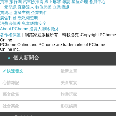
買車
旅行團
汽車險推薦
線上麻將
雜誌
星座命理
會員中心
一元簡訊
直播達人
數位憑證
企業簡訊
買網址
虛擬主機
企業郵件
廣告刊登
隱私權聲明
消費者保護
兒童網路安全
About PChome
投資人聯絡
徵才
著作權保護
｜網路家庭版權所有、轉載必究
‧Copyright PChome
Online
PChome Online and PChome are trademarks of PChome
Online Inc.
個人新聞台
快速發文
最新文章
心情雜記
美食饗宴
藝文欣賞
旅遊玩家
社會萬象
影視娛樂