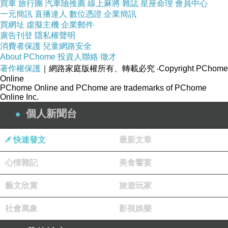
買車
旅行團
汽車險推薦
線上麻將
雜誌
星座命理
會員中心
一元簡訊
直播達人
數位憑證
企業簡訊
買網址
虛擬主機
企業郵件
廣告刊登
隱私權聲明
消費者保護
兒童網路安全
About PChome
投資人聯絡
徵才
著作權保護
｜網路家庭版權所有、轉載必究
‧Copyright PChome
Online
PChome Online and PChome are trademarks of PChome
Online Inc.
個人新聞台
快速發文
最新文章
心情雜記
美食饗宴
藝文欣賞
旅遊玩家
社會萬象
影視娛樂