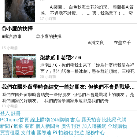
⋯⋯ Ai製圖 。 白色秋海棠花的幻形。 整體很Ai質
感。 不過我不討厭。 。 ... 嗯，我滿意了！ 。 🐻
17 小時前
昨中
覺得好久沒看到Singto比Krist高了(喂)
◎小鷹的抉擇
這對CP狀態真好🤤
■寓言故事 ◎小鷹的抉擇
趕快拍新劇😍
⊕潘文良 在壁立千
15 小時前
仞的懸崖上，有一座遮天蔽
想像一下5年後的情景
柒參貳▎老宅2 / 6
我家CP還在彼此身邊
老宅2 / 6 - 你們帶我出來了「妳為什麼把我留在裡
和粉絲一起❤️
面？」那句話像一根冰刺，懸在群組頂端。三樓死
20 小時前
死盯著照片裡的人。那個人確實站在
我們在國外留學時會結交一些好朋友: 但他們不會是戰場上的朋友
我們在國外留學時會結交一些好朋友: 但他們不會是戰場上的朋友， 是
我們國家的好朋友。 我們的留學國家永遠都是我們的倚
13 小時前
慢慢長大
上一篇：
登入
註冊
羨慕
下一篇：
PChome首頁
線上購物
24h購物
書店
露天拍賣
比比昂代購
新聞
/
氣象
股市
個人新聞台
廣告刊登
加入聯播網
全球購物
買賣租屋
支付連
國際連
Pi 拍錢包
旅遊
服務中心