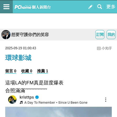
想要守護你們的笑容
訂閱
我的
2025-09-19 01:00:43
小光仔
環球影城
留言 0
收藏 0
推薦 1
這場LA的FM真是甜度爆表
合照滿滿ˇˇˇˇˇˇˇˇˇˇˇˇˇˇ