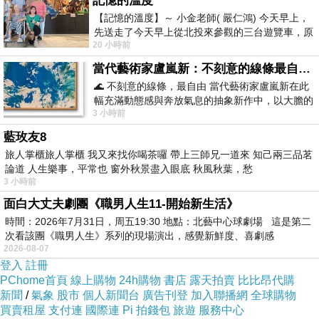
記憶的溫度
【記憶的溫度】～ 小金老師( 嚴仁鴻) 今天早上，
先送走了今天早上從北投來參觀的三台遊覽車，原
20 小時前
以為展場已經差不多要安靜下來，卻發
當代藝術家盧嵐新：不刻意的線條最自由，讓色彩流動、筆觸自己說話
🌊 不刻意的線條，最自由 當代藝術家盧嵐新在此
幅充滿動態感與奔放氣息的抽象新作中，以大膽的
3 小時前
藍色顏料在白色畫布上揮灑、壓印與流淌
藍玫友8
旅人掌櫃旅人掌櫃 我又來找你喝茶囉 帶上三師兄一道來 知己兩三品茗
論道 人生樂事，平常也 窗外秋景盡入眼底 秋風秋葉，愁
3 小時前
面白大丈夫劇團《職男人生11-開始新生活》
時間：2026年7月31日，周五19:30 地點：北藝中心球劇場 這是第二
次看該團《職男人生》系列的現場演出，感覺新鮮度、喜劇感
2026-08-07
登入
註冊
PChome首頁
線上購物
24h購物
書店
露天拍賣
比比昂代購
新聞
/
氣象
股市
個人新聞台
廣告刊登
加入聯播網
全球購物
買賣租屋
支付連
國際連
Pi 拍錢包
旅遊
服務中心