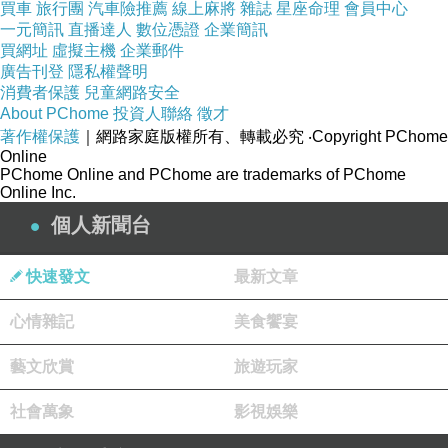
買車
旅行團
汽車險推薦
線上麻將
雜誌
星座命理
會員中心
一元簡訊
直播達人
數位憑證
企業簡訊
買網址
虛擬主機
企業郵件
廣告刊登
隱私權聲明
消費者保護
兒童網路安全
About PChome
投資人聯絡
徵才
著作權保護
｜網路家庭版權所有、轉載必究
‧Copyright PChome
Online
PChome Online and PChome are trademarks of PChome
Online Inc.
個人新聞台
獸醫和他長得很高的男友ˇˇˇˇˇˇˇˇˇˇˇˇˇ
快速發文
最新文章
心情雜記
美食饗宴
藝文欣賞
旅遊玩家
社會萬象
影視娛樂