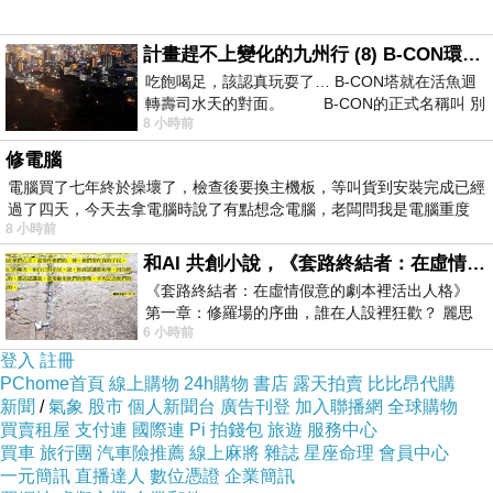
計畫趕不上變化的九州行 (8) B-CON環球塔
吃飽喝足，該認真玩耍了… B-CON塔就在活魚迴
轉壽司水天的對面。 B-CON的正式名稱叫 別
8 小時前
特寫下一個周邊商品XDDDDD
修電腦
電腦買了七年終於操壞了，檢查後要換主機板，等叫貨到安裝完成已經
這幕超級感動(想哭)
過了四天，今天去拿電腦時說了有點想念電腦，老闆問我是電腦重度
Phi我支持你~~~~~~
8 小時前
和AI 共創小說，《套路終結者：在虛情假意的劇本裡活出人格》
《套路終結者：在虛情假意的劇本裡活出人格》
第一章：修羅場的序曲，誰在人設裡狂歡？ 麗思
6 小時前
卡爾頓酒店的總統套房內，燈光昏
登入
註冊
PChome首頁
線上購物
24h購物
書店
露天拍賣
比比昂代購
新聞
/
氣象
股市
個人新聞台
廣告刊登
加入聯播網
全球購物
買賣租屋
支付連
國際連
Pi 拍錢包
旅遊
服務中心
買車
旅行團
汽車險推薦
線上麻將
雜誌
星座命理
會員中心
一元簡訊
直播達人
數位憑證
企業簡訊