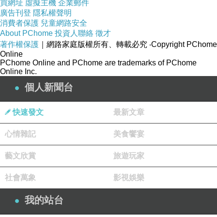
買網址
虛擬主機
企業郵件
廣告刊登
隱私權聲明
這個場景常常在GMM樓下發生吧(笑)
消費者保護
兒童網路安全
根本和現實生活沒有兩樣~~~~~~
About PChome
投資人聯絡
徵才
著作權保護
｜網路家庭版權所有、轉載必究
‧Copyright PChome
Online
PChome Online and PChome are trademarks of PChome
Online Inc.
個人新聞台
快速發文
最新文章
心情雜記
美食饗宴
藝文欣賞
旅遊玩家
然後吃醋的Tam好可愛
男友趕快來哄吧^____^
社會萬象
影視娛樂
我的站台