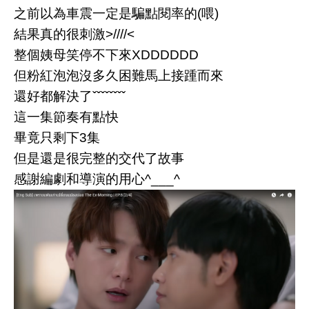
之前以為車震一定是騙點閱率的(喂)
結果真的很刺激>////<
整個姨母笑停不下來XDDDDDD
但粉紅泡泡沒多久困難馬上接踵而來
還好都解決了ˇˇˇˇˇˇˇˇ
這一集節奏有點快
畢竟只剩下3集
但是還是很完整的交代了故事
感謝編劇和導演的用心^___^