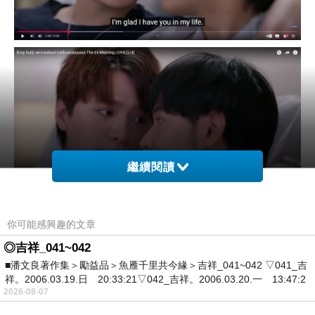
繼續閱讀
你可能感興趣的文章
這該不會是Phi第一次的告白吧!!!
◎吉祥_041~042
■潘文良著作集＞勵益品＞魚雁千里共今緣＞吉祥_041~042 ▽041_吉
祥。2006.03.19.日 20:33:21▽042_吉祥。2006.03.20.一 13:47:2
2026-08-07