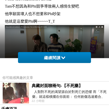
Tam不想因為和Phi競爭導致兩人感情生變吧
他寧願當壞人也不想要和Phi吵架
他就是這麼愛Phi啊~~~~~T_T
繼續閱讀
你可能感興趣的文章
典藏封面聊兩句-【不死藥】
EP7感謝(?)Sosay一直生病
人類對不死的渴望源自於對死亡的恐懼 而「不死
不然爸爸們要分手了(笑)
藥」就這樣橫擺在你面前： 任何創傷迅速癒合、
22 小時前
停止衰老、痛覺消失…堪
請Mix多照顧Sosay幾天