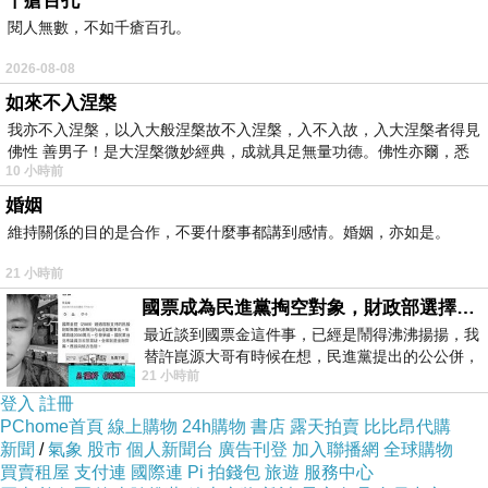
千瘡百孔
讓爸爸們好好培養感情XDDDDD
閱人無數，不如千瘡百孔。
2026-08-08
如來不入涅槃
我亦不入涅槃，以入大般涅槃故不入涅槃，入不入故，入大涅槃者得見
佛性 善男子！是大涅槃微妙經典，成就具足無量功德。佛性亦爾，悉
10 小時前
婚姻
維持關係的目的是合作，不要什麼事都講到感情。婚姻，亦如是。
21 小時前
傳說中的冰箱來了
國票成為民進黨掏空對象，財政部選擇性失憶
想問Krist這些場景是不是在願望清單很久了XDDDDD
最近談到國票金這件事，已經是鬧得沸沸揚揚，我
替許崑源大哥有時候在想，民進黨提出的公公併，
如果最後不要切遠景就好了!!!
21 小時前
其實就是想要國庫通黨庫，鬧出最大的醜
支持我的CP公費戀愛^_____^
登入
註冊
PChome首頁
線上購物
24h購物
書店
露天拍賣
比比昂代購
新聞
/
氣象
股市
個人新聞台
廣告刊登
加入聯播網
全球購物
買賣租屋
支付連
國際連
Pi 拍錢包
旅遊
服務中心