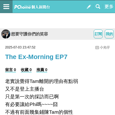
想要守護你們的笑容
訂閱
我的
2025-07-03 23:47:52
小光仔
The Ex-Morning EP7
留言 0
收藏 0
推薦 0
老實說覺得Tam離開的理由有點弱
又不是登上主播台
只是第一次的採訪而已啊
有必要讓給Phi嗎~~~~囧
不過有前面幾集鋪陳Tam的個性