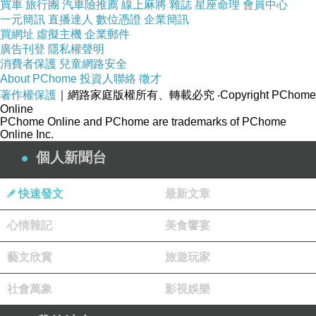
買車
旅行團
汽車險推薦
線上麻將
雜誌
星座命理
會員中心
一元簡訊
直播達人
數位憑證
企業簡訊
買網址
虛擬主機
企業郵件
廣告刊登
隱私權聲明
打工人表情包3
上一篇：
消費者保護
兒童網路安全
你過得好嗎
下一篇：
About PChome
投資人聯絡
徵才
著作權保護
｜網路家庭版權所有、轉載必究
‧Copyright PChome
Online
PChome Online and PChome are trademarks of PChome
Online Inc.
個人新聞台
快速發文
最新文章
心情雜記
美食饗宴
藝文欣賞
旅遊玩家
社會萬象
影視娛樂