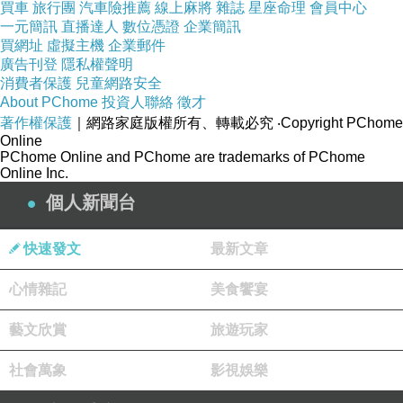
買車
旅行團
汽車險推薦
線上麻將
雜誌
星座命理
會員中心
一元簡訊
直播達人
數位憑證
企業簡訊
買網址
虛擬主機
企業郵件
廣告刊登
隱私權聲明
消費者保護
兒童網路安全
About PChome
投資人聯絡
徵才
著作權保護
｜網路家庭版權所有、轉載必究
‧Copyright PChome
Online
PChome Online and PChome are trademarks of PChome
Online Inc.
個人新聞台
快速發文
最新文章
心情雜記
美食饗宴
藝文欣賞
旅遊玩家
社會萬象
影視娛樂