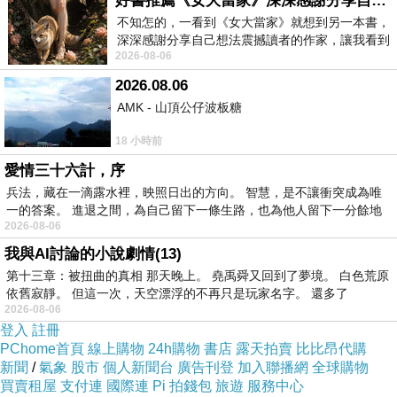
好書推薦《女大當家》深深感謝分享自己想法震撼讀者的作家，讓我看到不同樣貌的家庭！
不知怎的，一看到《女大當家》就想到另一本書，
深深感謝分享自己想法震撼讀者的作家，讓我看到
2026-08-06
不同樣貌的家庭！ 《女大
2026.08.06
AMK - 山頂公仔波板糖
18 小時前
愛情三十六計，序
兵法，藏在一滴露水裡，映照日出的方向。 智慧，是不讓衝突成為唯
一的答案。 進退之間，為自己留下一條生路，也為他人留下一分餘地
2026-08-06
我與AI討論的小說劇情(13)
第十三章：被扭曲的真相 那天晚上。 堯禹舜又回到了夢境。 白色荒原
依舊寂靜。 但這一次，天空漂浮的不再只是玩家名字。 還多了
2026-08-06
登入
註冊
PChome首頁
線上購物
24h購物
書店
露天拍賣
比比昂代購
新聞
/
氣象
股市
個人新聞台
廣告刊登
加入聯播網
全球購物
買賣租屋
支付連
國際連
Pi 拍錢包
旅遊
服務中心