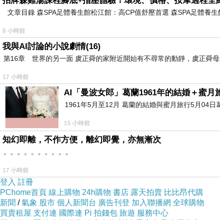
招牌森雞湯課程腳底+指壓體驗！環境、價格、按摩過程全
實際上卻未必如此。研究發現，紙餐具如紙杯
文章目錄 森SPA足體養生館松江館：高CP值舒壓首選 森SPA足體
外，譚敦慈也提到，根據陽明交大的研究指出，
當沒吃完需要加熱，應該將食物改放在瓷盤或玻
8 小時前
我與AI討論的小說劇情(16)
塑膠微粒「入侵大腦」！恐與失智
第16章 世界的另一面 虞正舜的家附近開始有不尋常的動靜，虞正舜
17 小時前
塑膠微粒無聲無息進入人體，可能帶來的健康風險
AI「曼波女郎」葛蘭1961年的結婚＋蜜月旅
奈米等級的塑膠碎片，不但容易被人體吸收，進
1961年5月至12月 葛蘭的結婚與蜜月旅行5月04日
牆」血腦屏障，進入腦部，引發神經發炎反應。
15 小時前
知幻即離，不作方便，離幻即覺，亦無漸次
血腦屏障本該是保護大腦的重要防線，但塑膠微
。。。。。。。。。。
中，塑膠微粒含量竟比一般人高出5倍，讓外界
蒙運作，干擾內分泌平衡，進一步導致女性出現
17 小時前
登入
註冊
活中應盡量減少塑膠製品使用，降低暴露風險，
PChome首頁
線上購物
24h購物
書店
露天拍賣
比比昂代購
新聞
/
氣象
股市
個人新聞台
廣告刊登
加入聯播網
全球購物
買賣租屋
支付連
國際連
Pi 拍錢包
旅遊
服務中心