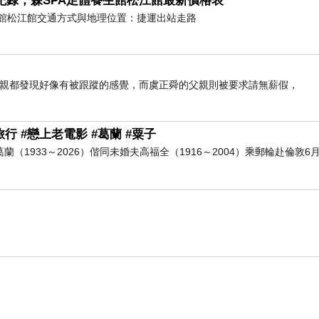
紀錄，森SPA足體養生館松江館最新價格表
、紙碗、紙餐盒等，內層為了防水會添加一層塑膠淋膜，
養生館松江館交通方式與地理位置：捷運出站走路
紙餐盒在微波加熱後，塑化劑與塑膠微粒的釋出量會大
璃容器中再加熱，別以為紙容器就能完全遠離塑化劑威脅
症、慢性發炎、內分泌失調有關
母親都發現好像有被跟蹤的感覺，而虞正舜的父親則被要求請無薪假，
遠超過你我想像。台北榮總遺傳優生科主任張家銘在Yo
行 #戀上老電影 #葛蘭 #粟子
入腸胃後還能穿透腸道屏障。
進入血液循環，進而累積在
葛蘭（1933～2026）偕同未婚夫高福全（1916～2004）乘郵輪赴倫敦6月
粒體積極小，有些甚至能成功突破這層屏障，對神經系統
高度關注塑膠微粒與神經退化疾病之間的關聯。此外，塑
如臀部、大腿脂肪異常堆積等現象
。
隨著塑膠微粒無所不
守護身體與大腦健康。