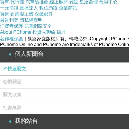
買車
旅行團
汽車險推薦
線上麻將
雜誌
星座命理
會員中心
一元簡訊
直播達人
數位憑證
企業簡訊
買網址
虛擬主機
企業郵件
廣告刊登
隱私權聲明
消費者保護
兒童網路安全
About PChome
投資人聯絡
徵才
著作權保護
｜網路家庭版權所有、轉載必究
‧Copyright PChome
PChome Online and PChome are trademarks of PChome Online
個人新聞台
快速發文
心情雜記
藝文欣賞
社會萬象
原始網站：
我的站台
不是塑膠袋！專家示警：「1容器」加熱毒性暴增