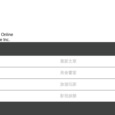
 Online
 Inc.
最新文章
美食饗宴
旅遊玩家
影視娛樂
，直達腦部恐增加失智症風險！