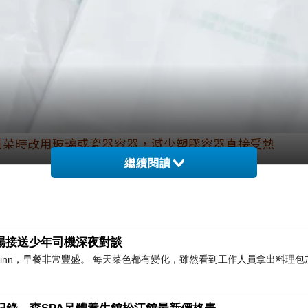
剩菜時改用玻璃或瓷器容器，減少塑膠容器直接受熱
繼續閱讀
開塑膠帶來的健康疑慮，許多人改用紙杯、紙碗裝熱食
不僅潛入我們的腸胃，還能穿越血腦屏障、堆積在大腦
與機場接送少年司機深夜對談
慈：微波加熱風險大增
橫inn，早餐非常豐盛。 每天菜色都有變化，雖然看到工作人員拿出料理包
人認為用塑膠袋裝熱湯會釋出有害物質，因此改用紙杯