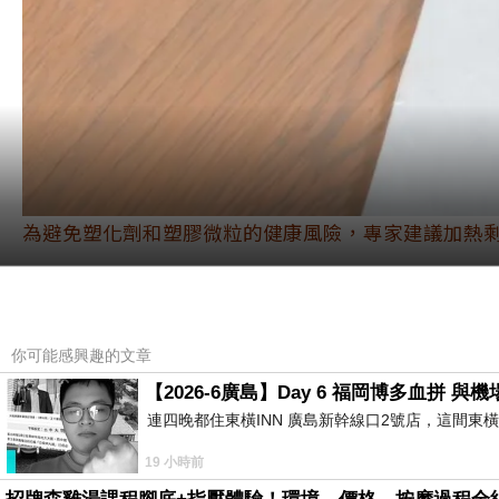
為避免塑化劑和塑膠微粒的健康風險，專家建議加熱
別再以為使用紙餐盒就安全！許多外食族為了避
也可能釋出塑膠微粒。
專家指出，這些
微小顆粒
康問題有關
。
你可能感興趣的文章
【2026-6廣島】Day 6 福岡博多血拼 
紙餐盒遇熱恐溶出塑膠微粒！譚敦
連四晚都住東橫INN 廣島新幹線口2號店，這間東
19 小時前
無毒教母譚敦慈在《健康零距離》中提醒，許多