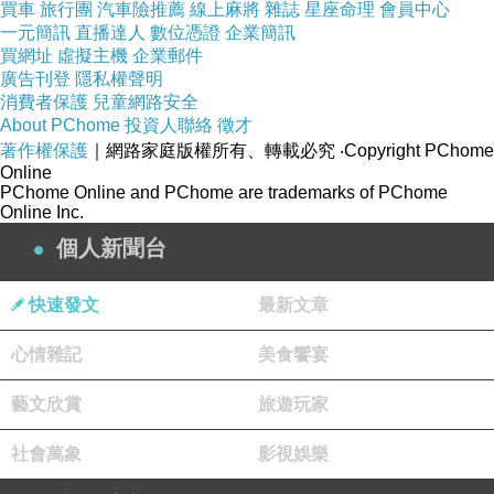
讓血管壁的平滑肌放鬆，進而降低血壓。
買車
旅行團
汽車險推薦
線上麻將
雜誌
星座命理
會員中心
一元簡訊
直播達人
數位憑證
企業簡訊
此效果在一些臨床觀察與動物實驗中均獲
買網址
虛擬主機
企業郵件
廣告刊登
隱私權聲明
驗證。「甚至有研究指出，連續幾週每天
消費者保護
兒童網路安全
吃適量芹菜，血壓值的改善會明顯可
About PChome
投資人聯絡
徵才
著作權保護
｜網路家庭版權所有、轉載必究
‧Copyright PChome
見。」
Online
PChome Online and PChome are trademarks of PChome
Online Inc.
芹菜素能抗發炎、護血管與腦部 甚至還
個人新聞台
能抗癌
快速發文
最新文章
他並表示，芹菜還含有黃酮類化合物
心情雜記
美食饗宴
「apigenin」（芹菜素），這是一種天然
藝文欣賞
旅遊玩家
抗發炎成分，對血管、腦部、甚至某些癌
社會萬象
影視娛樂
細胞的代謝都有好處。apigenin 除了能降