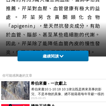
推薦，芹菜對血壓、血管健康有極大的益
處。芹菜另含黃酮類化合物
「apigenin」，是天然抗發炎成分，有助
於血管、腦部、甚至某些癌細胞的代謝。
因此，芹菜除了能降低血管內皮的慢性發
炎，也可能調節免疫反應與荷爾蒙代謝。
繼續閱讀
家醫科醫師李思賢在其
臉書
表示，芹菜纖
維豐富，但其主要是「非水溶性纖維」，
你可能感興趣的文章
希伯來書 - 一次獻上
只含少量的水溶性纖維。由於非水溶性纖
希伯來書10:1-10:18 10:1律法既是將來美事的影
維能增加糞便體積、促進腸道蠕動，但對
兒、不是本物的真像、總不能藉着每年常獻一樣的
2026-08-05
祭物、叫那近前來的人得以完全。 10
某些已有便秘問題、腸道動力不足、常腹