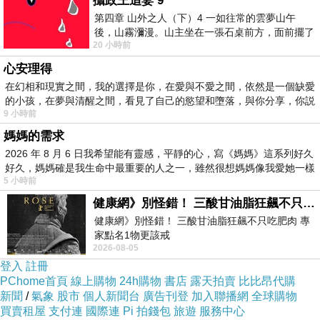
攝政王追妻 9
脹的人而言，吃太多反而會導致便秘更嚴
第四章 山外之人（下）4 一如往常的雲夢山午
後，山霧瀰漫。山主坐在一張石桌前方，面前擺了
重。所以芹菜不是人人吃了都好，怎麼
20 小時前
一盤未下完的棋盤，還有一壺茶與兩只冒
吃、吃多少，還是得看個人體質與當下腸
心安理得
在幻相和現實之間，我的選擇是你，在愛與不愛之間，依然是一個缺愛
道狀態來判斷。
的小孩，在夢與清醒之間，看見了自己的慾望和墮落，與你分享，你説
9 小時前
媽媽的需求
芹菜能讓血管壁的平滑肌放鬆 有效降血
2026 年 8 月 6 日我希望能有靈感，平靜的心，寫《媽媽》這系列好久
壓
好久，媽媽確是我生命中最重要的人之一，雖然很想媽媽像我愛她一樣
5 小時前
健康網》別怪錯！ 三酸甘油脂狂飆不只吃肥肉 專家點名1物更該戒
李思賢表示，有高血壓困擾，或有高血
健康網》別怪錯！ 三酸甘油脂狂飆不只吃肥肉 專
家點名1物更該戒
壓、三高家族史的人，非常適合吃芹菜。
2026-08-05
https://health.ltn.com.tw/article/breakingnews/55
登入
註冊
芹菜除了鉀離子含量高、鈉含量低之外，
PChome首頁
線上購物
24h購物
書店
露天拍賣
比比昂代購
含有一種特別植化素「phthalides」，能
新聞
/
氣象
股市
個人新聞台
廣告刊登
加入聯播網
全球購物
買賣租屋
支付連
國際連
Pi 拍錢包
旅遊
服務中心