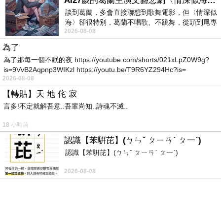
AI27歲的葛蘭主演文藝悲劇〈情深似海〉 #戀上老電影 #葛蘭 #粟子
但好像真的是喝太多的關係
談到葛蘭，多會直接聯想到歌舞電影，但〈情深似
海〉卻很特別，葛蘭不唱歌、不跳舞，從頭到尾專
之後好像就恢復正常的口氣了
2026-08-08
心演戲。拍攝期間，經常工作超過12個鐘
跟大家一起玩著遊戲
為了
本來還想玩唏哩花啦但好像就算了
為了那每一個不眠的夜 https://youtube.com/shorts/021xLpZ0W9g?
之後就開始拍照與睡覺的行程
is=9VvB2Aqpnp3WIKzl https://youtu.be/T9R6YZ294Hc?is=
2026-08-08
大家好像又變回一個群體
【轉貼】天 地 侘 寂
言多!不定就解吾意..吾輩尚知..詩魂不滅..
之後 L 就開始睡覺
18 小時前
然後睡完又起來吵著要喝酒
認識【苯騈芘】(ㄅㄣˇ ㄆㄧㄢˊ ㄆ一ˊ)
吃了自己最喜歡的牛排結果隔天說忘記了
認識【苯騈芘】(ㄅㄣˇ ㄆㄧㄢˊ ㄆ一ˊ)
大概是最後的記憶點
2026-08-08
聽說還有用瘋狂把絲瓜蛤蠣撈進 shot 杯裡面喝
蛤蜊好像還是我放的但我也是記憶模糊
最後大概是停留在營火旁邊的真情大告白