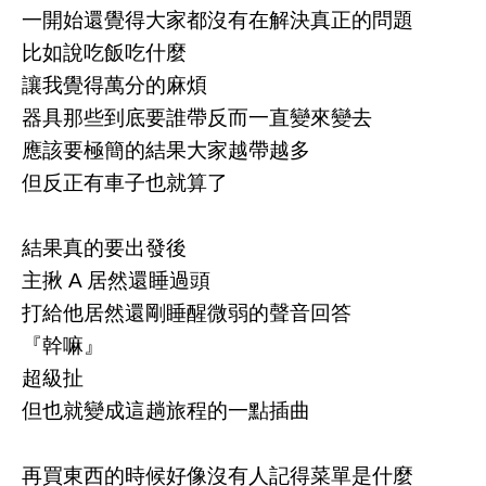
一開始還覺得大家都沒有在解決真正的問題
比如說吃飯吃什麼
讓我覺得萬分的麻煩
器具那些到底要誰帶反而一直變來變去
應該要極簡的結果大家越帶越多
但反正有車子也就算了
結果真的要出發後
主揪 A 居然還睡過頭
打給他居然還剛睡醒微弱的聲音回答
『幹嘛』
超級扯
但也就變成這趟旅程的一點插曲
再買東西的時候好像沒有人記得菜單是什麼