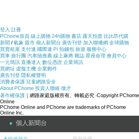
大概是想起以前的一些記憶了吧
但時間已經過去
最美好的時代已經過了
登入
註冊
或是就是發生這些事情才刻苦銘心吧
PChome首頁
線上購物
24h購物
書店
露天拍賣
比比昂代購
新聞
/
氣象
股市
個人新聞台
廣告刊登
加入聯播網
全球購物
二十年了
買賣租屋
支付連
國際連
Pi 拍錢包
旅遊
服務中心
買車
旅行團
汽車險推薦
線上麻將
雜誌
星座命理
會員中心
一元簡訊
直播達人
數位憑證
企業簡訊
結果隔天早上在吃早餐的時候
買網址
虛擬主機
企業郵件
A 在消他的冷凍鳳梨拿過來問我要不要吃
廣告刊登
隱私權聲明
消費者保護
兒童網路安全
我說我不喜歡吃
About PChome
投資人聯絡
徵才
他居然還問我：
著作權保護
｜網路家庭版權所有、轉載必究
‧Copyright PChome
『那你喜歡我嗎？』
Online
PChome Online and PChome are trademarks of PChome
Online Inc.
個人新聞台
快速發文
最新文章