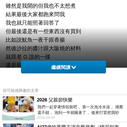
雖然是我開的但我也不太想煮
結果最後大家都跑來問我
我也就只能照著回答了
但最後還是有一些東西沒有買到
比如說魷魚一夜干跟香腸
然後沙拉的醬汁跟大阪燒的材料
就跟老 G 說的一樣
還是我們就放棄好了
繼續閱讀
之後還因為這件事情被 W 唸了一頓
之後就上山了
你可能感興趣的文章
上山之後好像就開始喝的有一點多
2026 父親節快樂
我們一起穿著情侶裝吧， 第一次泡冷水澡， 感覺
記得好像一直因為抱怨沒有買東西
還不錯， 泡到一半就睡著了， 後來打雷把我吵
沒有做事跟沒有好好搭帳篷
2026-08-08
醒， 手
我自己一直對別人口氣不好