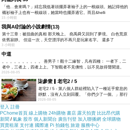
「他…會來嗎？」緋忘我低著頭擺弄著袖子上的一根線頭。她記得他的
這一等就是五年多，但媽媽我沒等到牙痛，倒是等到嘴裡
襯衫袖子上也有一根線頭，她當時也擺弄過它。而且&helli
又出現一顆牙～～～～
15 小時前
我與AI討論的小說劇情(13)
第十三章：被扭曲的真相 那天晚上。 堯禹舜又回到了夢境。 白色荒原
依舊寂靜。 但這一次，天空漂浮的不再只是玩家名字。 還多了
話說約莫兩週前的某一天，因為工作煩躁忍不住拿出抽屜
3 小時前
裡存放已久的巧克力，才剛咬下去第一口，就察覺口中多
中道
。。。。。。。。。。 善男子！觀十二緣智，凡有四種： 一者下，二
了“異物”，一時間還有些雀躍，誤以為自己運氣好咬到了
者中，三者上，四者上上。下智觀者不見佛性，以不見故得聲聞道。
傳說中的焦糖塊，但總覺得哪裡怪怪的，吐出來一看乖乖
2026-08-05
不得了，這哪是什麼焦糖塊，是老身我硬生生掉下來的牙
柒參壹▎老宅2 / 5
老宅2 / 5 - 第八個人群組裡陷入了一種近乎窒息的
齒塊啊！膽顫心驚地用舌頭舔了一圈，赫然發現右上角缺
靜默，沒有人立刻回覆。「你們少了一個。」那行
了一個大洞，這經歷太似曾相識，說什麼也無法忽視。
2026-08-05
字像一顆冰冷的鐵釘，硬生生刺進螢
登入
註冊
PChome首頁
線上購物
24h購物
書店
露天拍賣
比比昂代購
新聞
/
氣象
股市
個人新聞台
廣告刊登
加入聯播網
全球購物
買賣租屋
支付連
國際連
Pi 拍錢包
旅遊
服務中心
本想著盡快去看牙，偏偏近來工作異常忙碌，常常下班命