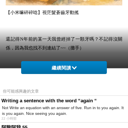
【小米嘛碎碎唸】視茫髮蒼齒牙動搖
還記得N年前的某一天我曾經掉了一顆牙嗎？不記得沒關
係，因為我也找不到連結了~~（攤手）
繼續閱讀
總而言之言而總之，在查了之前寫的文章後才發現，原來
那顆牙已經掉了五年多了！那次後來僥倖逃過了根管治療
你可能感興趣的文章
一劫，在回到從小看到大的牙醫就診後，老牙醫伯伯替我
Writing a sentence with the word “again “
補了牙，告訴我：「你都不會痛齁？那我們等痛了再來處
Not Write an equation with an answer of five. Run in to you again. It
理吧！......不過等到痛了時就要做根管治療囉！」
is you again. Nice seeing you again.
22 小時前
阿龍阿我 55