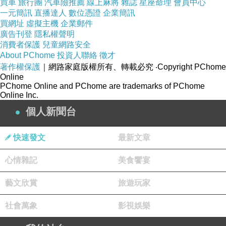
買車
旅行團
汽車險推薦
線上麻將
雜誌
星座命理
會員中心
都去掉了半條，更別提還要拿剩下的半條命去面對嚇死人
一元簡訊
直播達人
數位憑證
企業簡訊
不償命的牙醫了，所謂鴕鳥就是頭藏起來就覺得敵人看不
買網址
虛擬主機
企業郵件
廣告刊登
隱私權聲明
見自己，媽媽我則是牙不痛就覺得沒事不用擔心，想著上
消費者保護
兒童網路安全
次都能補一補了事，這次應該也能蒙混過關吧～～～～
About PChome
投資人聯絡
徵才
著作權保護
｜網路家庭版權所有、轉載必究
‧Copyright PChome
Online
PChome Online and PChome are trademarks of PChome
Online Inc.
但天下哪有這麼好的事？就在上週某天終於早了一點點下
個人新聞台
班，想著擇日不如撞日，還是硬著頭皮去牙醫問問看哪時
可以預約好了；本以為只是預約一下馬上就能出來的我，
快速發文
最新文章
車子停好後甚至沒把東西拿下車，腦袋裡還想著待會兒晚
心情雜記
美食饗宴
餐要買什麼，就傻不隆咚地踏進了牙醫......熟知這一進去再
出來時夜都深了......
藝文欣賞
旅遊玩家
社會萬象
影視娛樂