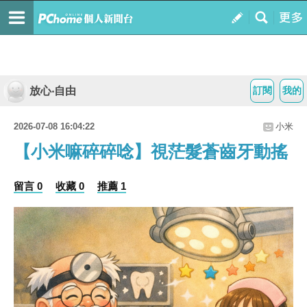
放心‧自由
訂閱
我的
2026-07-08 16:04:22
小米
【小米嘛碎碎唸】視茫髮蒼齒牙動搖
留言 0
收藏 0
推薦 1