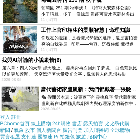
葡萄園詩刊 251 期 秋季號
課、合奏課、和個別課的時間。
葡萄園 251 期 秋季號 1 《詩寫大安森林公園》
少了喧囂，多了一份綠意 難能可貴水泥叢林多出
11 小時前
一
工作上官印相生的柔順智慧 | 命理知識
有朋友說：「這樣聽起來不難阿，每天半小時就能做到
你現在的退讓，是看懂局勢後的選擇，還是害怕衝
突的自我委屈 印星——包容、沉得住氣 懂得退
了。」
11 小時前
一步觀察，不會
我與AI討論的小說劇情(6)
第六章：四人的天堂 那天晚上。 堯禹舜再次回到了夢境。 白色荒原比
以前更加遼闊。 天空漂浮著大量發光文字，像無數人的思想被掛
的確，做喜歡的事一天半小時一點也不多，
2026-08-05
當代藝術家盧嵐新：我們都戴著一張臉，可真正的自己，總藏在那些被塗抹、被覆蓋的痕跡裡
🎭 假面與本真：被覆蓋下的靈魂真容 當代藝術家
盧嵐新在此幅極具戲劇張力與心理深度的新作中，
我喜歡書寫，一寫就是一小時；
2026-08-05
運用質感豐富的紙材肌理、墨痕與大膽的
登入
註冊
PChome首頁
線上購物
24h購物
書店
露天拍賣
比比昂代購
新聞
/
氣象
股市
個人新聞台
廣告刊登
加入聯播網
全球購物
你喜歡畫畫，一畫就是兩小時；
買賣租屋
支付連
國際連
Pi 拍錢包
旅遊
服務中心