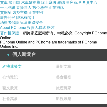
買車
旅行團
汽車險推薦
線上麻將
雜誌
星座命理
會員中心
一元簡訊
直播達人
數位憑證
企業簡訊
買網址
虛擬主機
企業郵件
她喜歡看電視，一看就是三小時......
廣告刊登
隱私權聲明
消費者保護
兒童網路安全
About PChome
投資人聯絡
徵才
著作權保護
｜網路家庭版權所有、轉載必究
‧Copyright PChome
Online
卻是，做喜歡的事不難，每天堅持做喜歡的事，很難。當
PChome Online and PChome are trademarks of PChome
Online Inc.
一件事從有趣變成不得不做時，喜歡很容易就成了不喜
個人新聞台
歡。
快速發文
最新文章
「滴答～滴答～」，一顆又一顆的音符、一段又一段的音
心情雜記
美食饗宴
階，當重複的曲子一而再再而三的練習、當基本功不夠時
藝文欣賞
旅遊玩家
被老師再三的要求，節拍器不停地響，「堅持」成了一道
困難的習題。但這些孩子在日復一日的練習中成了一顆顆
社會萬象
影視娛樂
逐漸打亮磨光的珍珠，一點一滴地找到屬於自己的節奏。