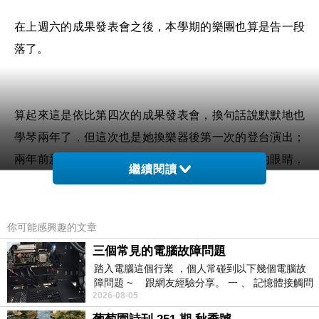
在上週六的成果發表會之後，本學期的樂團也算是告一段
落了。
算起來這是依比第四次的成果發表會，換句話說默默地也
學琴兩年了，但這次也是她換樂器後第一次的登台演出；
兩年前新生說明會上第一次看到樂器時閃閃發光的眼睛，
繼續閱讀
兩年後成了舞台上閃耀的星星。
你可能感興趣的文章
剛好上週這學期最後一次合奏課前，老師請我統計本學期
三個常見的電腦故障問題
踏入電腦這個行業 ，個人常碰到以下幾個電腦故
的練琴總時數，統計結果：一共有7個小朋友整學琴練琴超
障問題 ~ 跟網友經驗分享。 一 、 記憶體接觸問
過4000分鐘(統計期間：2月底～6月中)，平均每個月練琴
2026-08-05
題 : 記憶體即
時間超過1000分鐘，而這當然不包括在校的晨練、分部