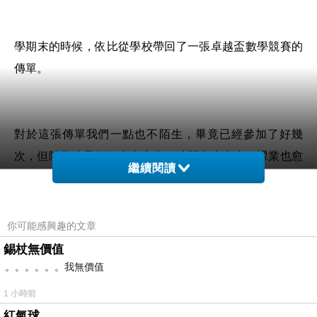
學期末的時候，依比從學校帶回了一張卓越盃數學競賽的
傳單。
對於這張傳單我們一點也不陌生，畢竟已經參加了好幾
次，但隨著孩子年紀愈來愈大、時間愈來愈少、課業也愈
繼續閱讀
來愈難，今年看到傳單時媽媽心裡直覺出現：『還是算了
吧！』的念頭，正想把傳單隨手一丟，咱們家的外星小孩
竟眨巴眨巴著眼睛看著我，充滿希冀地問道：「我可以參
你可能感興趣的文章
加嗎？」
錫杖無價值
。。。。。。我無價值
1 小時前
為娘有些意外，還記得去年報完名沒多久這孩兒就加入了
紅氣球