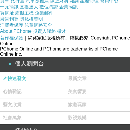
買車
旅行團
汽車險推薦
線上麻將
雜誌
星座命理
會員中心
我們以前所學完全不一樣，再加上我們家的時間還卡得緊
一元簡訊
直播達人
數位憑證
企業簡訊
緊緊，別說要再抽出多餘的時間去補習，就是想自己教也
買網址
虛擬主機
企業郵件
廣告刊登
隱私權聲明
顯得有些困難......
消費者保護
兒童網路安全
About PChome
投資人聯絡
徵才
著作權保護
｜網路家庭版權所有、轉載必究
‧Copyright PChome
Online
就在我不知道要不要答應時，偶然間得知了【支點教育 -
PChome Online and PChome are trademarks of PChome
Online Inc.
一對一線上數學家教】。
個人新聞台
快速發文
最新文章
一直以為做線上的多半是英文，從沒想過原來數學也有線
心情雜記
美食饗宴
上家教！第一個念頭就是：『該不會解三題就要下課了吧
～？』
藝文欣賞
旅遊玩家
社會萬象
影視娛樂
在和猴子拔討論要不要試上時討論了好一陣子，除了我覺