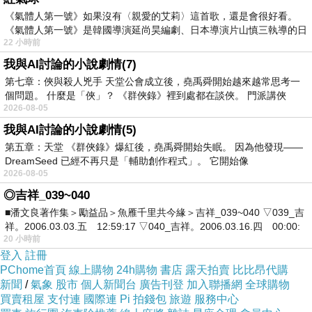
弦樂團，母女整天在練琴不練琴間拉扯，壓根沒時間寫練
《氣體人第一號》如果沒有〈親愛的艾莉〉這首歌，還是會很好看。
《氣體人第一號》是韓國導演延尚昊編劇、日本導演片山慎三執導的日
習題，考出來的結果當然僅僅差強人意；本以為有了去年
22 小時前
的挫折經歷，今年這位小孩可能自己就不想報名了，沒想
我與AI討論的小說劇情(7)
到外星人就是外星人，永遠出乎地球人媽媽的意料之外。
第七章：俠與殺人兇手 天堂公會成立後，堯禹舜開始越來越常思考一
個問題。 什麼是「俠」？ 《群俠錄》裡到處都在談俠。 門派講俠
2026-08-05
我與AI討論的小說劇情(5)
有時想想，或許該慶幸我們家兩個孩子都不懼舞台、不怕
第五章：天堂 《群俠錄》爆紅後，堯禹舜開始失眠。 因為他發現——
DreamSeed 已經不再只是「輔助創作程式」。 它開始像
挑戰，對於各種比賽、考試、又或是上台演出，姊妹倆多
2026-08-05
半是抱持著積極的態度去參予，這對從小害怕人前台上的
◎吉祥_039~040
媽媽我而言是極其寶貴的特質，在可以的範圍內，做父母
■潘文良著作集＞勵益品＞魚雁千里共今緣＞吉祥_039~040 ▽039_吉
祥。2006.03.03.五 12:59:17 ▽040_吉祥。2006.03.16.四 00:00:
的我們當然是盡其所能地支持鼓勵她們。
20 小時前
登入
註冊
PChome首頁
線上購物
24h購物
書店
露天拍賣
比比昂代購
新聞
/
氣象
股市
個人新聞台
廣告刊登
加入聯播網
全球購物
但問題就來了，小三以後的數學愈來愈難，現在108課綱和
買賣租屋
支付連
國際連
Pi 拍錢包
旅遊
服務中心